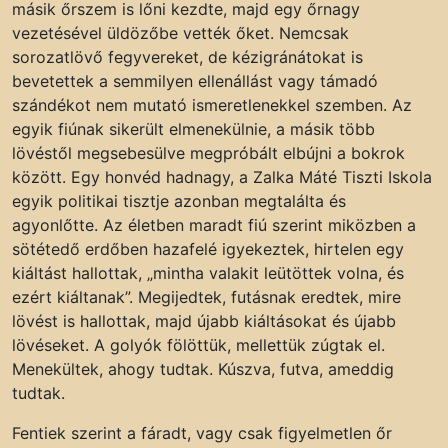
másik őrszem is lőni kezdte, majd egy őrnagy
vezetésével üldözőbe vették őket. Nemcsak
sorozatlövő fegyvereket, de kézigránátokat is
bevetettek a semmilyen ellenállást vagy támadó
szándékot nem mutató ismeretlenekkel szemben. Az
egyik fiúnak sikerült elmenekülnie, a másik több
lövéstől megsebesülve megpróbált elbújni a bokrok
között. Egy honvéd hadnagy, a Zalka Máté Tiszti Iskola
egyik politikai tisztje azonban megtalálta és
agyonlőtte. Az életben maradt fiú szerint miközben a
sötétedő erdőben hazafelé igyekeztek, hirtelen egy
kiáltást hallottak, „mintha valakit leütöttek volna, és
ezért kiáltanak”. Megijedtek, futásnak eredtek, mire
lövést is hallottak, majd újabb kiáltásokat és újabb
lövéseket. A golyók fölöttük, mellettük zúgtak el.
Menekültek, ahogy tudtak. Kúszva, futva, ameddig
tudtak.
Fentiek szerint a fáradt, vagy csak figyelmetlen őr