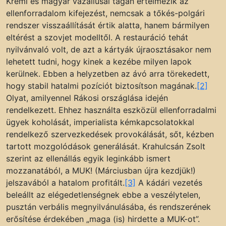
Kreml és magyar vazallusai tágan értelmezik az
ellenforradalom kifejezést, nemcsak a tőkés-polgári
rendszer visszaállítását értik alatta, hanem bármilyen
eltérést a szovjet modelltől. A restauráció tehát
nyilvánvaló volt, de azt a kártyák újraosztásakor nem
lehetett tudni, hogy kinek a kezébe milyen lapok
kerülnek. Ebben a helyzetben az ávó arra törekedett,
hogy stabil hatalmi pozíciót biztosítson magának.
[2]
Olyat, amilyennel Rákosi országlása idején
rendelkezett. Ehhez használta eszközül ellenforradalmi
ügyek koholását, imperialista kémkapcsolatokkal
rendelkező szervezkedések provokálását, sőt, kézben
tartott mozgolódások generálását. Krahulcsán Zsolt
szerint az ellenállás egyik leginkább ismert
mozzanatából, a MUK! (Márciusban újra kezdjük!)
jelszavából a hatalom profitált.
[3]
A kádári vezetés
beleállt az elégedetlenségnek ebbe a veszélytelen,
pusztán verbális megnyilvánulásába, és rendszerének
erősítése érdekében „maga (is) hirdette a MUK-ot”.