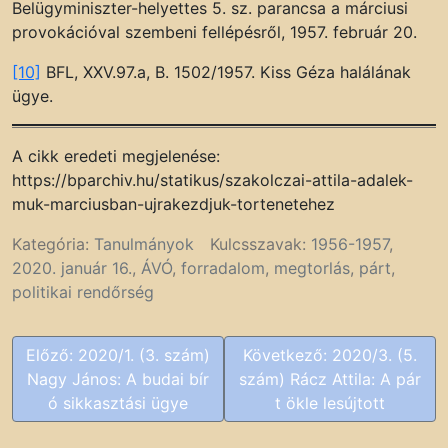
Belügyminiszter-helyettes 5. sz. parancsa a márciusi
provokációval szembeni fellépésről, 1957. február 20.
[10]
BFL, XXV.97.a, B. 1502/1957. Kiss Géza halálának
ügye.
A cikk eredeti megjelenése:
https://bparchiv.hu/statikus/szakolczai-attila-adalek-
muk-marciusban-ujrakezdjuk-tortenetehez
Kategória:
Tanulmányok
Kulcsszavak:
1956-1957
,
2020. január 16.
,
ÁVÓ
,
forradalom
,
megtorlás
,
párt
,
politikai rendőrség
B
Előző:
2020/1. (3. szám)
Következő:
2020/3. (5.
e
Nagy János: A budai bír
szám) Rácz Attila: A pár
j
ó sikkasztási ügye
t ökle lesújtott
e
g