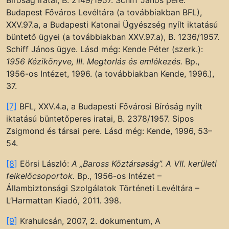
Bíróság iratai, B. 2149/1957. Schiff János pere.
Budapest Főváros Levéltára (a továbbiakban BFL),
XXV.97.a, a Budapesti Katonai Ügyészség nyílt iktatású
büntető ügyei (a továbbiakban XXV.97.a), B. 1236/1957.
Schiff János ügye. Lásd még: Kende Péter (szerk.):
1956 Kézikönyve, III. Megtorlás és emlékezés.
Bp.,
1956-os Intézet, 1996. (a továbbiakban Kende, 1996.),
37.
[7]
BFL, XXV.4.a, a Budapesti Fővárosi Bíróság nyílt
iktatású büntetőperes iratai, B. 2378/1957. Sipos
Zsigmond és társai pere. Lásd még: Kende, 1996, 53–
54.
[8]
Eörsi László:
A „Baross Köztársaság”. A VII. kerületi
felkelőcsoportok.
Bp., 1956-os Intézet –
Állambiztonsági Szolgálatok Történeti Levéltára –
L’Harmattan Kiadó, 2011. 398.
[9]
Krahulcsán, 2007, 2. dokumentum, A