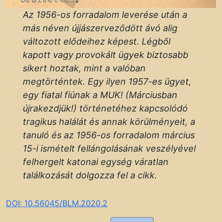
Az 1956-os forradalom leverése után a
más néven újjászerveződött ávó alig
változott elődeihez képest. Légből
kapott vagy provokált ügyek biztosabb
sikert hoztak, mint a valóban
megtörténtek. Egy ilyen 1957-es ügyet,
egy fiatal fiúnak a MUK! (Márciusban
újrakezdjük!) történetéhez kapcsolódó
tragikus halálát és annak körülményeit, a
tanuló és az 1956-os forradalom március
15-i ismételt fellángolásának veszélyével
felhergelt katonai egység váratlan
találkozását dolgozza fel a cikk.
DOI: 10.56045/BLM.2020.2