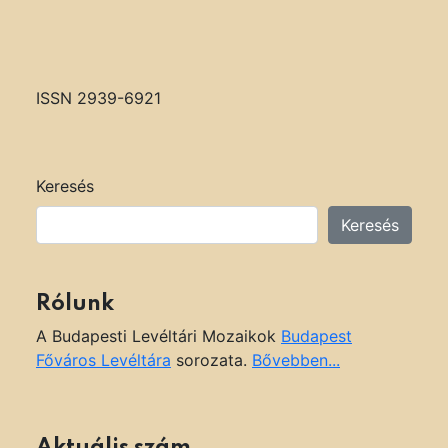
y
z
é
s
ISSN 2939-6921
n
a
v
i
Keresés
g
Keresés
á
c
i
Rólunk
ó
A Budapesti Levéltári Mozaikok
Budapest
Főváros Levéltára
sorozata.
Bővebben...