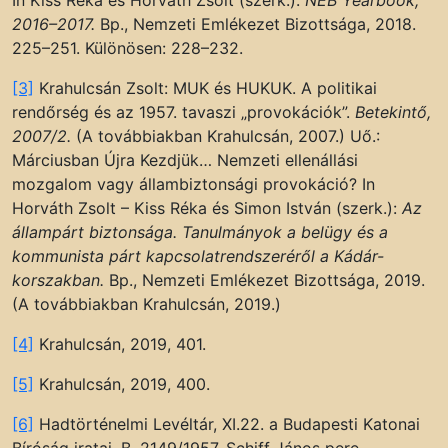
In Kiss Réka és Horváth Zsolt (szerk.):
NEB Yearbook,
2016–2017.
Bp., Nemzeti Emlékezet Bizottsága, 2018.
225–251. Különösen: 228–232.
[3]
Krahulcsán Zsolt: MUK és HUKUK. A politikai
rendőrség és az 1957. tavaszi „provokációk”.
Betekintő,
2007/2.
(A továbbiakban Krahulcsán, 2007.) Uő.:
Márciusban Újra Kezdjük… Nemzeti ellenállási
mozgalom vagy állambiztonsági provokáció? In
Horváth Zsolt – Kiss Réka és Simon István (szerk.):
Az
állampárt biztonsága. Tanulmányok a belügy és a
kommunista párt kapcsolatrendszeréről a Kádár-
korszakban.
Bp., Nemzeti Emlékezet Bizottsága, 2019.
(A továbbiakban Krahulcsán, 2019.)
[4]
Krahulcsán, 2019, 401.
[5]
Krahulcsán, 2019, 400.
[6]
Hadtörténelmi Levéltár, XI.22. a Budapesti Katonai