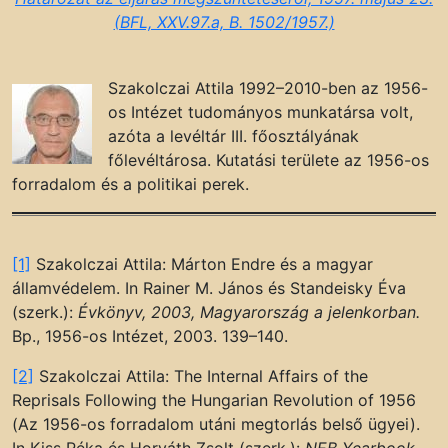
(BFL, XXV.97.a, B. 1502/1957.)
Szakolczai Attila 1992–2010-ben az 1956-
os Intézet tudományos munkatársa volt,
azóta a levéltár III. főosztályának
főlevéltárosa. Kutatási területe az 1956-os
forradalom és a politikai perek.
[1]
Szakolczai Attila: Márton Endre és a magyar
államvédelem. In Rainer M. János és Standeisky Éva
(szerk.):
Évkönyv, 2003, Magyarország a jelenkorban.
Bp., 1956-os Intézet, 2003. 139–140.
[2]
Szakolczai Attila: The Internal Affairs of the
Reprisals Following the Hungarian Revolution of 1956
(Az 1956-os forradalom utáni megtorlás belső ügyei).