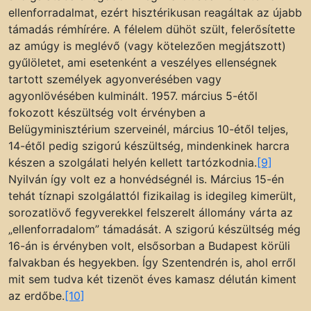
ellenforradalmat, ezért hisztérikusan reagáltak az újabb
támadás rémhírére. A félelem dühöt szült, felerősítette
az amúgy is meglévő (vagy kötelezően megjátszott)
gyűlöletet, ami esetenként a veszélyes ellenségnek
tartott személyek agyonverésében vagy
agyonlövésében kulminált. 1957. március 5-étől
fokozott készültség volt érvényben a
Belügyminisztérium szerveinél, március 10-étől teljes,
14-étől pedig szigorú készültség, mindenkinek harcra
készen a szolgálati helyén kellett tartózkodnia.
[9]
Nyilván így volt ez a honvédségnél is. Március 15-én
tehát tíznapi szolgálattól fizikailag is idegileg kimerült,
sorozatlövő fegyverekkel felszerelt állomány várta az
„ellenforradalom” támadását. A szigorú készültség még
16-án is érvényben volt, elsősorban a Budapest körüli
falvakban és hegyekben. Így Szentendrén is, ahol erről
mit sem tudva két tizenöt éves kamasz délután kiment
az erdőbe.
[10]