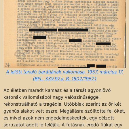
A lelőtt tanuló barátjának vallomása, 1957. március 17.
(BFL, XXV.97.a, B. 1502/1957.)
Az életben maradt kamasz és a társát agyonlövő
katonák vallomásából nagy valószínűséggel
rekonstruálható a tragédia. Utóbbiak szerint az őr két
gyanús alakot vett észre. Megállásra szólította fel őket,
és mivel azok nem engedelmeskedtek, egy célzott
sorozatot adott le feléjük. A futásnak eredő fiúkat egy