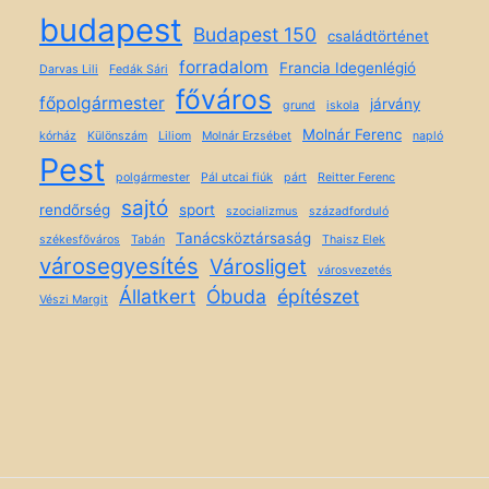
budapest
Budapest 150
családtörténet
forradalom
Francia Idegenlégió
Darvas Lili
Fedák Sári
főváros
főpolgármester
járvány
grund
iskola
Molnár Ferenc
kórház
Különszám
Liliom
Molnár Erzsébet
napló
Pest
polgármester
Pál utcai fiúk
párt
Reitter Ferenc
sajtó
rendőrség
sport
szocializmus
századforduló
Tanácsköztársaság
székesfőváros
Tabán
Thaisz Elek
városegyesítés
Városliget
városvezetés
Állatkert
Óbuda
építészet
Vészi Margit