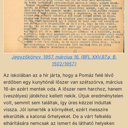
Jegyzőkönyv, 1957. március 16. (BFL XXV.97.a, B.
1502/1957.)
Az iskolában az a hír járta, hogy a Pomáz felé lévő
erdőben egy kunyhónál lőszer van szétszórva, március
16-án azért mentek oda. A lőszer nem harchoz, hanem
(veszélyes) játékhoz kellett nekik. Útjuk eredménytelen
volt, semmit sem találtak, így üres kézzel indultak
vissza. Jól ismerték a környéket, ezért messzire
elkerülték a katonai őrhelyeket. De a várt felkelés
elhárítására nemcsak az ismert és látható helyeken