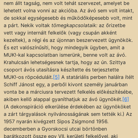
nem állt tagság, nem volt tehát szervezet, amelyet be
lehetett volna vonni az akcióba. Az ávó sem volt intakt,
de sokkal egységesebb és működőképesebb volt, mint
a párt. Nekik voltak
tömegkapcsolataik:
az őrizetbe
vett vagy internált felkelők (vagy csupán akként
kezeltek), a régi és az újonnan beszervezett ügynökök.
És ezt valószínűsíti, hogy mindegyik ügyben, amit a
MUK!-kal kapcsolatban ismerünk, benne volt az ávó.
Krahulcsán lehetségesnek tartja, hogy az ún. Szittya
csoport ávós utasításra készítette és terjesztette
MUK!-os röpcéduláit.
[5]
A statáriális perben halálra ítélt
Schiff Jánost egy, a perből kivont személy januárban
vonta be a márciusra tervezett felkelés előkészítésébe,
akiben kellő alappal gyaníthatjuk az ávó ügynökét.
[6]
(A dekonspiráció elkerülése érdekében az ügynököket
a zárt tárgyalások nyilvánosságának sem tették ki.) Az
1957 nyarán kivégzett Sipos Zsigmond 1956.
decemberben a Gyorskocsi utcai börtönben
barátkozott össze egy VII. kerületi felkelővel, aki