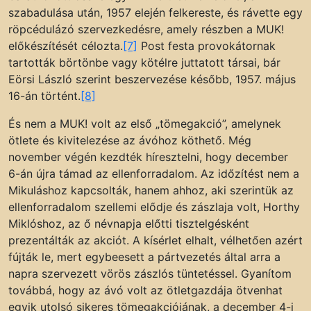
szabadulása után, 1957 elején felkereste, és rávette egy
röpcédulázó szervezkedésre, amely részben a MUK!
előkészítését célozta.
[7]
Post festa provokátornak
tartották börtönbe vagy kötélre juttatott társai, bár
Eörsi László szerint beszervezése később, 1957. május
16-án történt.
[8]
És nem a MUK! volt az első „tömegakció”, amelynek
ötlete és kivitelezése az ávóhoz köthető. Még
november végén kezdték híresztelni, hogy december
6-án újra támad az ellenforradalom. Az időzítést nem a
Mikuláshoz kapcsolták, hanem ahhoz, aki szerintük az
ellenforradalom szellemi elődje és zászlaja volt, Horthy
Miklóshoz, az ő névnapja előtti tisztelgésként
prezentálták az akciót. A kísérlet elhalt, vélhetően azért
fújták le, mert egybeesett a pártvezetés által arra a
napra szervezett vörös zászlós tüntetéssel. Gyanítom
továbbá, hogy az ávó volt az ötletgazdája ötvenhat
egyik utolsó sikeres tömegakciójának, a december 4-i