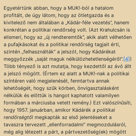
Egyetértünk abban, hogy a MUK!-ból a hatalom
profitált, de úgy látom, hogy az ötletgazda és a
kivitelező nem általában a „Kádár-féle vezetés”, hanem
konkrétan a politikai rendőrség volt. (Azt Krahulcsán is
elismeri, hogy az „új rendteremtők”, akik alatt vélhetően
a pufajkásokat és a politikai rendőrség tagjait érti,
szintén „felhasználták” a jelszót, hogy Kádárékat
meggyőzzék „saját maguk nélkülözhetetlenségéről”.
[4]
)
Több tényező is azt mutatja, hogy kezdettől az ávó állt
a jelszó mögött. (Értem ez alatt a MUK!-nak a politikai
színtéren való megjelenését, fenntartva annak
lehetőségét, hogy szűk körben, önvigasztalásként
nélkülük és előttük is hangot kaphatott valamilyen
formában a márciusba vetett remény.) Ezt valószínűsíti,
hogy 1957. januárban, amikor Kádárék
a politikai
rendőrségtől
megkapták az első jelentéseket a
tavaszra tervezett „ellenforradalmi” megmozdulásról,
még alig létezett a párt, a pártvezetőség(ek) mögött