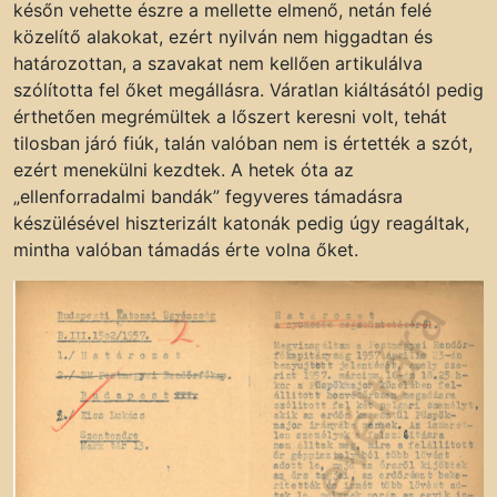
későn vehette észre a mellette elmenő, netán felé
közelítő alakokat, ezért nyilván nem higgadtan és
határozottan, a szavakat nem kellően artikulálva
szólította fel őket megállásra. Váratlan kiáltásától pedig
érthetően megrémültek a lőszert keresni volt, tehát
tilosban járó fiúk, talán valóban nem is értették a szót,
ezért menekülni kezdtek. A hetek óta az
„ellenforradalmi bandák” fegyveres támadásra
készülésével hiszterizált katonák pedig úgy reagáltak,
mintha valóban támadás érte volna őket.