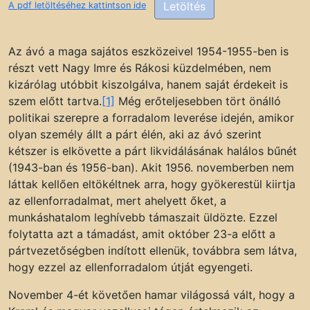
Letöltés
A pdf letöltéséhez kattintson ide
Az ávó a maga sajátos eszközeivel 1954-1955-ben is
részt vett Nagy Imre és Rákosi küzdelmében, nem
kizárólag utóbbit kiszolgálva, hanem saját érdekeit is
szem előtt tartva.
[1]
Még erőteljesebben tört önálló
politikai szerepre a forradalom leverése idején, amikor
olyan személy állt a párt élén, aki az ávó szerint
kétszer is elkövette a párt likvidálásának halálos bűnét
(1943-ban és 1956-ban). Akit 1956. novemberben nem
láttak kellően eltökéltnek arra, hogy gyökerestül kiirtja
az ellenforradalmat, mert ahelyett őket, a
munkáshatalom leghívebb támaszait üldözte. Ezzel
folytatta azt a támadást, amit október 23-a előtt a
pártvezetőségben indított ellenük, továbbra sem látva,
hogy ezzel az ellenforradalom útját egyengeti.
November 4-ét követően hamar világossá vált, hogy a