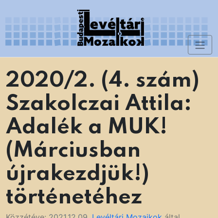
Skip
to
content
Toggl
Levéltári Mozaikok
naviga
2020/2. (4. szám)
Szakolczai Attila:
Adalék a MUK!
(Márciusban
újrakezdjük!)
történetéhez
Közzétéve:
2021.12.09.
Levéltári Mozaikok
által