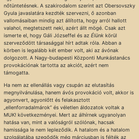
nőtüntetésnek. A szakirodalom szerint azt Obersovszky
Gyula javaslatára kezdték szervezni, ő azonban
vallomásaiban mindig azt állította, hogy arról hallott
valahol, megtetszett neki, azért állt mögé. Csak azt
ismerte el, hogy Gáli Józseffel és az
Élünk
körül
szerveződött társasággal hírt adtak róla. Abban a
körben is legalább két ember volt, aki az ávónak
dolgozott. A Nagy-budapesti Központi Munkástanács
provokációnak tartotta az akciót, azért nem
támogatta.
Ha nem az ellenállás vagy csupán az elutasítás
megnyilvánulása, hanem ávós provokáció volt, akkor is
agyonvert, agyonlőtt és felakasztott
„ellenforradalmárok” és véletlen áldozatok voltak a
MUK! következményei. Mert az álhírnek ugyanolyan
hatása van, mint a valóságról szólónak, hacsak
hamissága le nem lepleződik. A hatalom és a hatalom
szolgálatába szegődők még márciusban is félték az