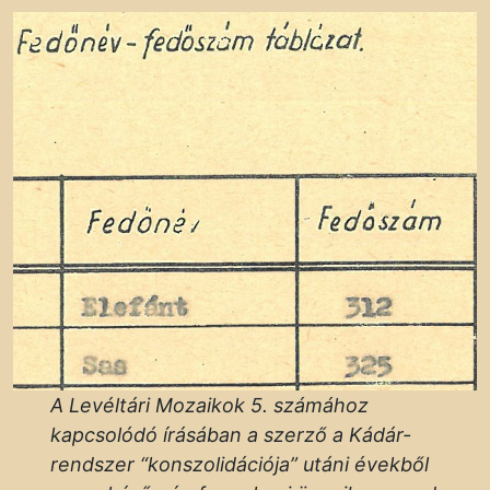
A Levéltári Mozaikok 5. számához
kapcsolódó írásában a szerző a Kádár-
rendszer “konszolidációja” utáni évekből