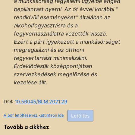
a munkásőrség fegyelemi ügyeibe enged
bepillantást nyerni. Az öt évvel korábbi “
rendkívüli eseményeket” általában az
alkoholfogyasztásra és a
fegyverhasználatra vezették vissza.
Ezért a párt igyekezett a munkásőrséget
megregulázni és az otthoni
fegyvertartást minimalizálni.
Érdeklődésük középpontjában
szervezkedések megelőzése és
kezelése állt.
DOI:
10.56045/BLM.2021.29
Letöltés
A pdf letöltéséhez kattintson ide
Tovább a cikkhez