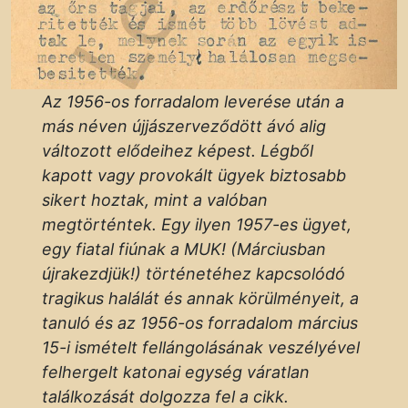
Az 1956-os forradalom leverése után a
más néven újjászerveződött ávó alig
változott elődeihez képest. Légből
kapott vagy provokált ügyek biztosabb
sikert hoztak, mint a valóban
megtörténtek. Egy ilyen 1957-es ügyet,
egy fiatal fiúnak a MUK! (Márciusban
újrakezdjük!) történetéhez kapcsolódó
tragikus halálát és annak körülményeit, a
tanuló és az 1956-os forradalom március
15-i ismételt fellángolásának veszélyével
felhergelt katonai egység váratlan
találkozását dolgozza fel a cikk.