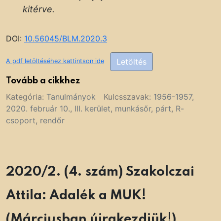
kitérve.
DOI:
10.56045/BLM.2020.3
Letöltés
A pdf letöltéséhez kattintson ide
Tovább a cikkhez
Kategória:
Tanulmányok
Kulcsszavak:
1956-1957
,
2020. február 10.
,
III. kerület
,
munkásőr
,
párt
,
R-
csoport
,
rendőr
2020/2. (4. szám) Szakolczai
Attila: Adalék a MUK!
(Márciusban újrakezdjük!)