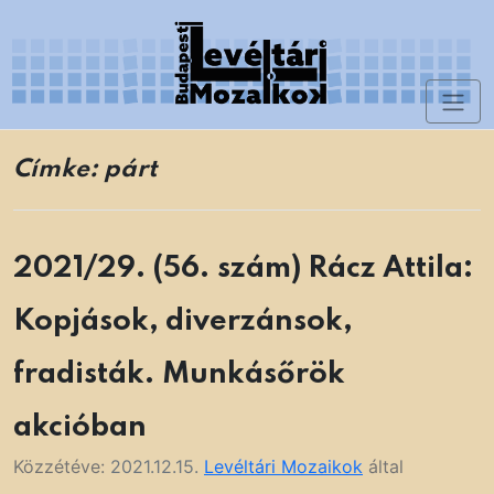
Skip
to
content
Toggl
Levéltári Mozaikok
naviga
Címke:
párt
2021/29. (56. szám) Rácz Attila:
Kopjások, diverzánsok,
fradisták. Munkásőrök
akcióban
Közzétéve:
2021.12.15.
Levéltári Mozaikok
által