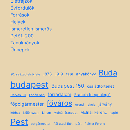
Életrajzok
Évfordulók
Források
Helyek
Ismeretlen ismerős
Petőfi 200
Tanulmányok
Ünnepek
Buda
1873
1919
anyakönyv
20. század első fele
1956
budapest
Budapest 150
családtörténet
forradalom
Francia Idegenlégió
Darvas Lili
Fedák Sári
főváros
főpolgármester
járvány
grund
iskola
Molnár Ferenc
kórház
Különszám
Liliom
Molnár Erzsébet
napló
Pest
polgármester
Pál utcai fiúk
párt
Reitter Ferenc