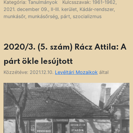
Kategória:
Tanulmányok
Kulcsszavak:
1961-1962
,
2021. december 09.
,
II-III. kerület
,
Kádár-rendszer
,
munkásőr
,
munkásőrség
,
párt
,
szocializmus
2020/3. (5. szám) Rácz Attila: A
párt ökle lesújtott
Közzétéve:
2021.12.10.
Levéltári Mozaikok
által