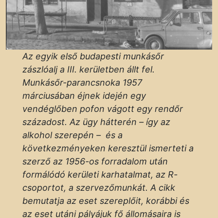
Az egyik első budapesti munkásőr
zászlóalj a III. kerületben állt fel.
Munkásőr-parancsnoka 1957
márciusában éjnek idején egy
vendéglőben pofon vágott egy rendőr
századost. Az ügy hátterén – így az
alkohol szerepén – és a
következményeken keresztül ismerteti a
szerző az 1956-os forradalom után
formálódó kerületi karhatalmat, az R-
csoportot, a szervezőmunkát. A cikk
bemutatja az eset szereplőit, korábbi és
az eset utáni pályájuk fő állomásaira is