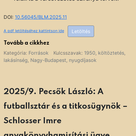
DOI:
10.56045/BLM.2025.11
Letöltés
A pdf letöltéséhez kattintson ide
Tovább a cikkhez
Kategória:
Források
Kulcsszavak:
1950
,
költöztetés
,
lakásínség
,
Nagy-Budapest
,
nyugdíjasok
2025/9. Pecsők László: A
futballsztár és a titkosügynök –
Schlosser Imre
anyakönyvhamisítási ügye