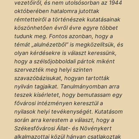
vezetőiről, és nem utolsósorban az 1944
októberében hatalomra jutottak
rémtetteiről a történészek kutatásainak
köszönhetően évről évre egyre többet
tudunk meg. Fontos azonban, hogy a
témát „alulnézetből” is megközelítsük, és
olyan kérdésekre is választ keressünk,
hogy a szélsőjobboldali pártok miként
szervezték meg helyi szinten
szavazóbázisukat, hogyan tartották
nyilván tagjaikat. Tanulmányomban arra
teszek kísérletet, hogy bemutassam egy
fővárosi intézményen keresztül a
nyilasok helyi tevékenységét. Kutatásom
során arra kerestem a választ, hogy a
Székesfővárosi Állat- és Növénykert
alkalmazottai közül hányan csatlakoztak