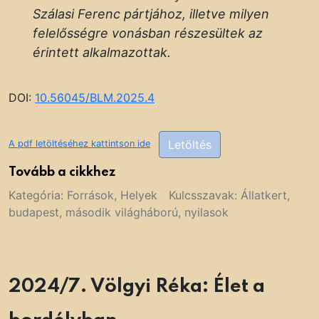
Szálasi Ferenc pártjához, illetve milyen
felelősségre vonásban részesültek az
érintett alkalmazottak.
DOI:
10.56045/BLM.2025.4
Letöltés
A pdf letöltéséhez kattintson ide
Tovább a cikkhez
Kategória:
Források
,
Helyek
Kulcsszavak:
Állatkert
,
budapest
,
második világháború
,
nyilasok
2024/7. Völgyi Réka: Élet a