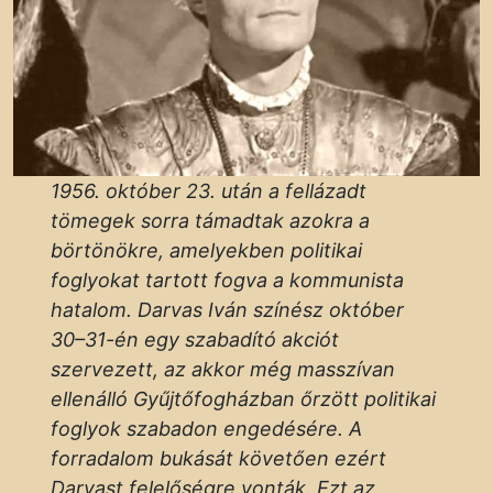
1956. október 23. után a fellázadt
tömegek sorra támadtak azokra a
börtönökre, amelyekben politikai
foglyokat tartott fogva a kommunista
hatalom. Darvas Iván színész október
30–31-én egy szabadító akciót
szervezett, az akkor még masszívan
ellenálló Gyűjtőfogházban őrzött politikai
foglyok szabadon engedésére. A
forradalom bukását követően ezért
Darvast felelőségre vonták. Ezt az