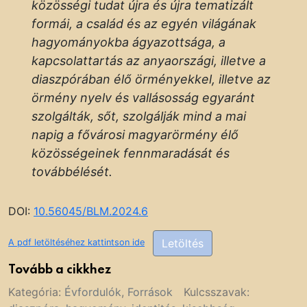
közösségi tudat újra és újra tematizált
formái, a család és az egyén világának
hagyományokba ágyazottsága, a
kapcsolattartás az anyaországi, illetve a
diaszpórában élő örményekkel, illetve az
örmény nyelv és vallásosság egyaránt
szolgálták, sőt, szolgálják mind a mai
napig a fővárosi magyarörmény élő
közösségeinek fennmaradását és
továbbélését.
DOI:
10.56045/BLM.2024.6
Letöltés
A pdf letöltéséhez kattintson ide
Tovább a cikkhez
Kategória:
Évfordulók
,
Források
Kulcsszavak: