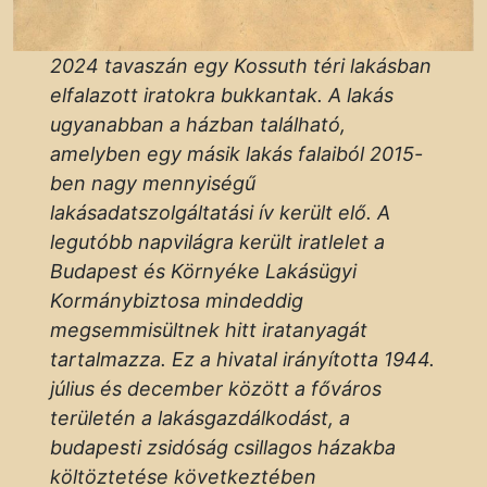
2024 tavaszán egy Kossuth téri lakásban
elfalazott iratokra bukkantak. A lakás
ugyanabban a házban található,
amelyben egy másik lakás falaiból 2015-
ben nagy mennyiségű
lakásadatszolgáltatási ív került elő. A
legutóbb napvilágra került iratlelet a
Budapest és Környéke Lakásügyi
Kormánybiztosa mindeddig
megsemmisültnek hitt iratanyagát
tartalmazza. Ez a hivatal irányította 1944.
július és december között a főváros
területén a lakásgazdálkodást, a
budapesti zsidóság csillagos házakba
költöztetése következtében