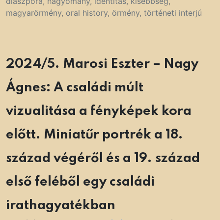
diaszpóra
,
hagyomány
,
identitás
,
kisebbség
,
magyarörmény
,
oral history
,
örmény
,
történeti interjú
2024/5. Marosi Eszter – Nagy
Ágnes: A családi múlt
vizualitása a fényképek kora
előtt. Miniatűr portrék a 18.
század végéről és a 19. század
első feléből egy családi
irathagyatékban