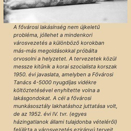
A fővárosi lakásínség nem újkeletű
probléma, jóllehet a mindenkori
városvezetés a különböző korokban
más-más megoldásokkal próbálta
orvosolni a helyzetet. A tervezetek közül
messze kitűnik a korai szocialista korszak
1950. évi javaslata, amelyben a Fővárosi
Tanács 4-5000 nyugdíjas vidékre
költöztetésével enyhítette volna a
lakásgondokat. A cél a fővárosi
munkásosztály lakhatáshoz juttatása volt,
de az 1952. évi IV. tvr. (egyes
házingatlanok állami tulajdonba vételéről)
felülírta a városvezetés ezirányú terveit.