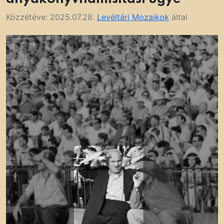
Közzétéve:
2025.07.28.
Levéltári Mozaikok
által