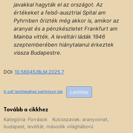
javakkal hagyták el az országot. Az
értékeket a felső-ausztriai Spital am
Pyhrnben őrizték még akkor is, amikor az
aranyat és a pénzkészletet Frankfurt am
Mainba vitték. A levéltári ládák 1946
szeptemberében hiánytalanul érkeztek
vissza Budapestre.
DOI:
10.56045/BLM.2025.7
Letöltés
A pdf letöltéséhez kattintson ide
Tovább a cikkhez
Kategória:
Források
Kulcsszavak:
aranyvonat
,
budapest
,
levéltár
,
második világháború