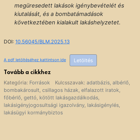
megüresedett lakások igénybevételét és
kiutalását, és a bombatámadások
következtében kialakult lakáshelyzetet.
DOI:
10.56045/BLM.2025.13
Letöltés
A pdf letöltéséhez kattintson ide
Tovább a cikkhez
Kategória:
Források
Kulcsszavak:
adatbázis
,
albérlő
,
bombakárosult
,
csillagos házak
,
elfalazott iratok
,
főbérlő
,
gettó
,
kötött lakásgazdálkodás
,
lakásigényjogosultsági igazolvány
,
lakásigénylés
,
lakásügyi kormánybiztos