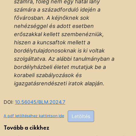
számra, főleg nem egy fiatal lány
számára a századforduló idején a
fővárosban. A kéjnőknek sok
nehézséggel és adott esetben
erőszakkal kellett szembenézniük,
hiszen a kuncsaftok mellett a
bordélytulajdonosoknak is ki voltak
szolgáltatva. Az alábbi tanulmányban a
bordélyházbeli életet mutatjuk be a
korabeli szabályozások és
igazgatásrendészeti iratok alapján.
DOI:
10.56045/BLM.2024.7
Letöltés
A pdf letöltéséhez kattintson ide
Tovább a cikkhez