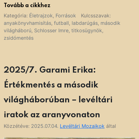
Tovább a cikkhez
Kategória:
Életrajzok
,
Források
Kulcsszavak:
anyakönyvhamisítás
,
futball
,
labdarúgás
,
második
világháború
,
Schlosser Imre
,
titkosügynök
,
zsidómentés
2025/7. Garami Erika:
Értékmentés a második
világháborúban – levéltári
iratok az aranyvonaton
Közzétéve:
2025.07.04.
Levéltári Mozaikok
által