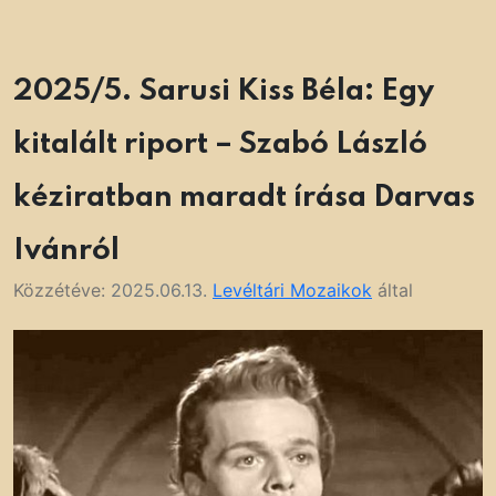
2025/5. Sarusi Kiss Béla: Egy
kitalált riport – Szabó László
kéziratban maradt írása Darvas
Ivánról
Közzétéve:
2025.06.13.
Levéltári Mozaikok
által