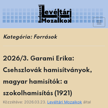
Skip
to
content
Toggl
Levéltári Mozaikok
naviga
Kategória:
Források
2026/3. Garami Erika:
Csehszlovák hamisítványok,
magyar hamisítók: a
szokolhamisítás (1921)
Közzétéve:
2026.03.23.
Levéltári Mozaikok
által