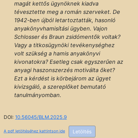
magát kettős ügynöknek kiadva
tévesztette meg a román szerveket. De
1942-ben újból letartoztatták, hasonló
anyakönyvhamisítási ügyben. Vajon
Schlosser és Braun zsidómentők voltak?
Vagy a titkosügynöki tevékenységhez
volt szükség a hamis anyakönyvi
kivonatokra? Esetleg csak egyszerűen az
anyagi haszonszerzés motiválta őket?
Ezt a kérdést is körbejárom az ügyet
kivizsgáló, a szereplőket bemutató
tanulmányomban.
DOI:
10.56045/BLM.2025.9
Letöltés
A pdf letöltéséhez kattintson ide