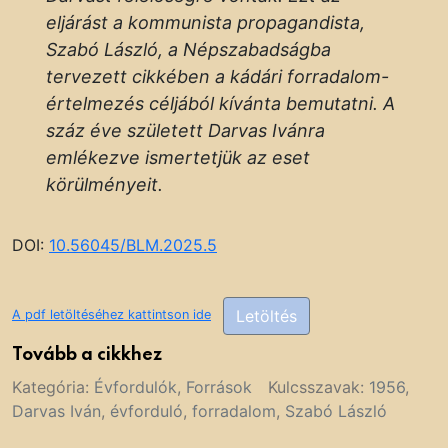
eljárást a kommunista propagandista,
Szabó László, a Népszabadságba
tervezett cikkében a kádári forradalom-
értelmezés céljából kívánta bemutatni. A
száz éve született Darvas Ivánra
emlékezve ismertetjük az eset
körülményeit.
DOI:
10.56045/BLM.2025.
5
Letöltés
A pdf letöltéséhez kattintson ide
Tovább a cikkhez
Kategória:
Évfordulók
,
Források
Kulcsszavak:
1956
,
Darvas Iván
,
évforduló
,
forradalom
,
Szabó László