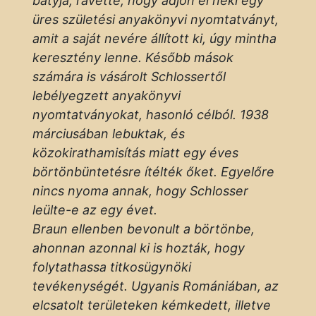
bátyja, rávette, hogy adjon el neki egy
üres születési anyakönyvi nyomtatványt,
amit a saját nevére állított ki, úgy mintha
keresztény lenne. Később mások
számára is vásárolt Schlossertől
lebélyegzett anyakönyvi
nyomtatványokat, hasonló célból. 1938
márciusában lebuktak, és
közokirathamisítás miatt egy éves
börtönbüntetésre ítélték őket. Egyelőre
nincs nyoma annak, hogy Schlosser
leülte-e az egy évet.
Braun ellenben bevonult a börtönbe,
ahonnan azonnal ki is hozták, hogy
folytathassa titkosügynöki
tevékenységét. Ugyanis Romániában, az
elcsatolt területeken kémkedett, illetve