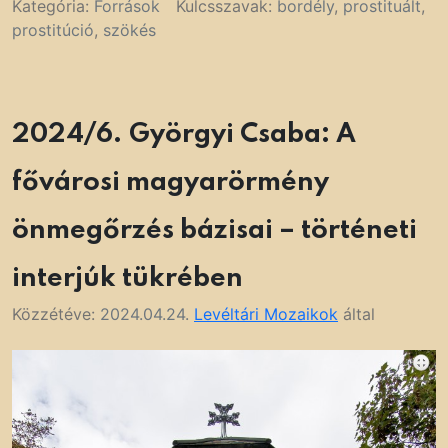
Kategória:
Források
Kulcsszavak:
bordély
,
prostituált
,
prostitúció
,
szökés
2024/6. Györgyi Csaba: A
fővárosi magyarörmény
önmegőrzés bázisai – történeti
interjúk tükrében
Közzétéve:
2024.04.24.
Levéltári Mozaikok
által