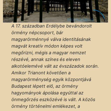
A 17. században Erdélybe bevándorolt
örmény népcsoport, bár
magyarörménnyé válva identitásának
magvát kreatív módon képes volt
megőrizni, mégis a magyar nemzet
részévé, annak színes és eleven
alkotóelemévé vált az évszázadok során.
Amikor Trianont követően a
magyarörménység egyik központjává
Budapest lépett elő, az örmény
hagyományok ápolása egyúttal az
önmegőrzés eszközévé is vált.
A közös
örmény történelmi emlékezet, a