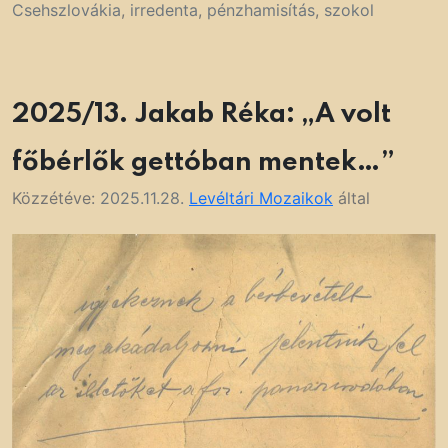
Csehszlovákia
,
irredenta
,
pénzhamisítás
,
szokol
2025/13. Jakab Réka: „A volt
főbérlők gettóban mentek…”
Közzétéve:
2025.11.28.
Levéltári Mozaikok
által