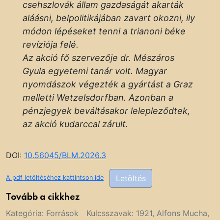
csehszlovák állam gazdaságát akarták
aláásni, belpolitikájában zavart okozni, ily
módon lépéseket tenni a trianoni béke
revíziója felé.
Az akció fő szervezője dr. Mészáros
Gyula egyetemi tanár volt. Magyar
nyomdászok végezték a gyártást a Graz
melletti Wetzelsdorfban. Azonban a
pénzjegyek beváltásakor lelepleződtek,
az akció kudarccal zárult.
DOI:
10.56045/B
LM.2026.3
Letöltés
A pdf letöltéséhez kattintson ide
Tovább a cikkhez
Kategória:
Források
Kulcsszavak:
1921
,
Alfons Mucha
,