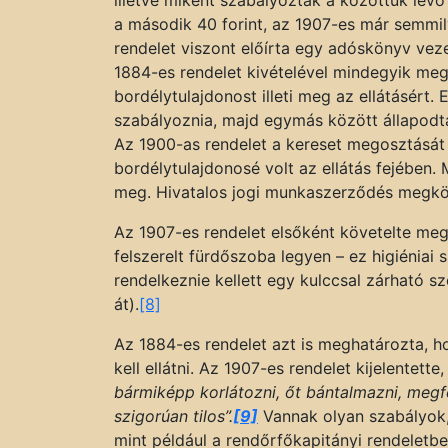
a második 40 forint, az 1907-es már semmil
rendelet viszont előírta egy adóskönyv vez
1884-es rendelet kivételével mindegyik meg
bordélytulajdonost illeti meg az ellátásért.
szabályoznia, majd egymás között állapodta
Az 1900-as rendelet a kereset megosztását
bordélytulajdonosé volt az ellátás fejében
meg. Hivatalos jogi munkaszerződés megköt
Az 1907-es rendelet elsőként követelte m
felszerelt fürdőszoba legyen – ez higiéniai 
rendelkeznie kellett egy kulccsal zárható s
át).
[8]
Az 1884-es rendelet azt is meghatározta, h
kell ellátni. Az 1907-es rendelet kijelentett
bármiképp korlátozni, őt bántalmazni, meg
szigorúan tilos”.
[9]
Vannak olyan szabályok
mint például a rendőrfőkapitányi rendeletben