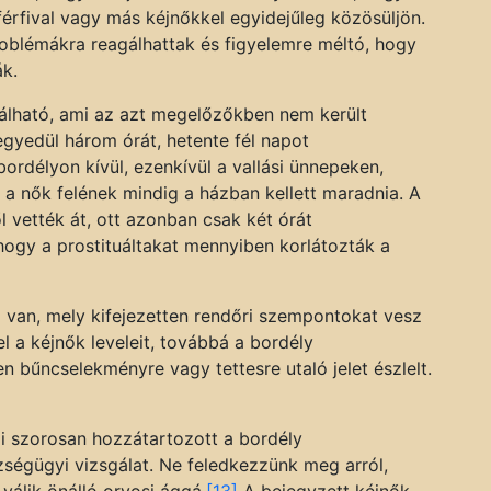
férfival vagy más kéjnőkkel egyidejűleg közösüljön.
oblémákra reagálhattak és figyelemre méltó, hogy
ák.
lálható, ami az azt megelőzőkben nem került
egyedül három órát, hetente fél napot
ordélyon kívül, ezenkívül a vallási ünnepeken,
De a nők felének mindig a házban kellett maradnia. A
l vették át, ott azonban csak két órát
 hogy a prostituáltakat mennyiben korlátozták a
a van, mely kifejezetten rendőri szempontokat vesz
l a kéjnők leveleit, továbbá a bordély
yen bűncselekményre vagy tettesre utaló jelet észlelt.
i szorosan hozzátartozott a bordély
ségügyi vizsgálat. Ne feledkezzünk meg arról,
álik önálló orvosi ággá.
[13]
A bejegyzett kéjnők