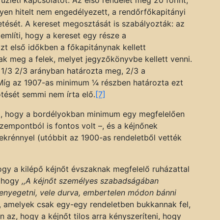
yen hitelt nem engedélyezett, a rendőrfőkapitányi
etését. A kereset megosztását is szabályozták: az
említi, hogy a kereset egy része a
 Ezt első időkben a főkapitánynak kellett
k meg a felek, melyet jegyzőkönyvbe kellett venni.
 1/3 2/3 arányban határozta meg, 2/3 a
. Míg az 1907-as minimum ¼ részben határozta ezt
ését semmi nem írta elő.
[7]
eg, hogy a bordélyokban minimum egy megfelelően
szempontból is fontos volt –, és a kéjnőnek
zekrénnyel (utóbbit az 1900-as rendeletből vették
ogy a kilépő kéjnőt évszaknak megfelelő ruházattal
e, hogy
,,A kéjnőt személyes szabadságában
fenyegetni, vele durva, embertelen módon bánni
, amelyek csak egy-egy rendeletben bukkannak fel,
 az, hogy a kéjnőt tilos arra kényszeríteni, hogy