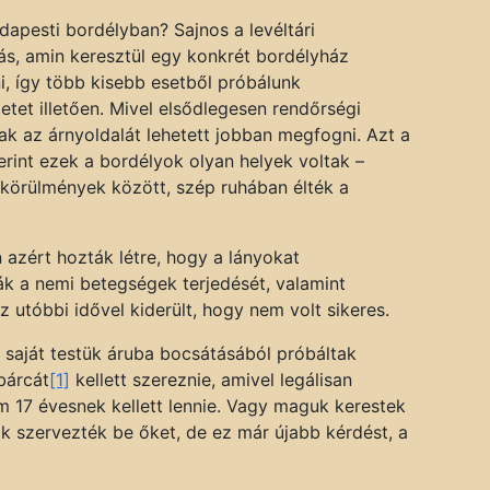
dapesti bordélyban? Sajnos a levéltári
ás, amin keresztül egy konkrét bordélyház
, így több kisebb esetből próbálunk
etet illetően. Mivel elsődlegesen rendőrségi
ak az árnyoldalát lehetett jobban megfogni. Azt a
rint ezek a bordélyok olyan helyek voltak –
s körülmények között, szép ruhában élték a
rt hozták létre, hogy a lányokat
ák a nemi betegségek terjedését, valamint
 utóbbi idővel kiderült, hogy nem volt sikeres.
 saját testük áruba bocsátásából próbáltak
bárcát
[1]
kellett szereznie, amivel legálisan
m 17 évesnek kellett lennie. Vagy maguk kerestek
ők szervezték be őket, de ez már újabb kérdést, a