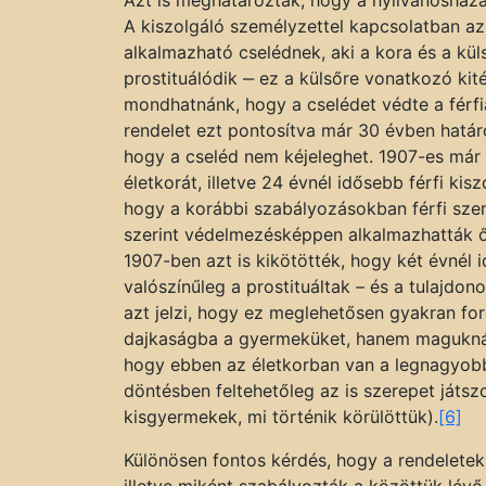
A kiszolgáló személyzettel kapcsolatban az
alkalmazható cselédnek, aki a kora és a kül
prostituálódik ‒ ez a külsőre vonatkozó kité
mondhatnánk, hogy a cselédet védte a férfia
rendelet ezt pontosítva már 30 évben határ
hogy a cseléd nem kéjeleghet. 1907-es má
életkorát, illetve 24 évnél idősebb férfi kis
hogy a korábbi szabályozásokban férfi szem
szerint védelmezésképpen alkalmazhatták 
1907-ben azt is kikötötték, hogy két évnél
valószínűleg a prostituáltak – és a tulajdo
azt jelzi, hogy ez meglehetősen gyakran ford
dajkaságba a gyermeküket, hanem maguknál 
hogy ebben az életkorban van a legnagyobb
döntésben feltehetőleg az is szerepet játs
kisgyermekek, mi történik körülöttük).
[6]
Különösen fontos kérdés, hogy a rendeletek
illetve miként szabályozták a közöttük lévő 