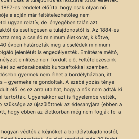
 1867-es rendelet előírta, hogy csak olyan nő
sője alapján már feltételezhetőleg nem
tel ugyan relatív, de lényegében talán azt
któl és esetlegesen a tulajdonostól is. Az 1884-es
ozta meg a cseléd minimum életkorát, kikötve,
r 40 évben határozták meg a cselédek minimum
zolgáló jelenlétét is engedélyezték. Említésre méltó,
élyzet említése nem fordult elő. Feltételezéseink
őket az erőszakosabb kuncsaftokkal szemben
.
 idősebb gyermek nem élhet a bordélyházban, itt
nos – gyermekeire gondoltak. A szabályozás ténye
ult elő, és ez arra utalhat, hogy a nők nem adták ki
tartották. Ugyanakkor azt is figyelembe vették,
 szüksége az újszülöttnek az édesanyjára (ebben a
zott, hogy ebben az életkorban még nem fogják fel a
 hogyan védték a kéjnőket a bordélytulajdonostól,
üzleti kapcsolatot. Az első rendelet még 20 forint,