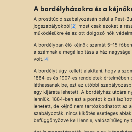
A bordélyházakra és a kéjnők
A prostitúció szabályozásán belül a Pest-
jogszabályokból
[2]
most csak azokat a részl
működésükre és az ott dolgozó nők védelm
A bordélyban élő kéjnők számát 5–15 főben
a számnak a megállapítása a ház nagysága 
volt.
[4]
A bordélyt úgy kellett alakítani, hogy a sz
1884-es és 1907-es rendeletek értelmében cs
láthassanak be, ezt az utóbbi szabályozásb
egy kijárata lehetett. A bordélyház utcára 
lenniük. 1884-ben ezt a pontot kicsit lazítot
lehetett, de kéjnő nem tartózkodhatott az
szabályozták, nincs kikötés esetleges ablak
befüggönyözve kell lennie, valószínűleg nyit
Azt is meghatározták, hogy a nyilvánosháza