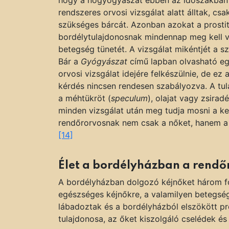
rendszeres orvosi vizsgálat alatt álltak, c
szükséges bárcát. Azonban azokat a prostit
bordélytulajdonosnak mindennap meg kell v
betegség tünetét. A vizsgálat mikéntjét a 
Bár a
Gyógyászat
című lapban olvasható eg
orvosi vizsgálat idejére felkészülnie, de ez a
kérdés nincsen rendesen szabályozva. A tula
a méhtükröt (
speculum
), olajat vagy zsirad
minden vizsgálat után meg tudja mosni a ke
rendőrorvosnak nem csak a nőket, hanem a b
[14]
Élet a bordélyházban a rendő
A bordélyházban dolgozó kéjnőket három fő
egészséges kéjnőkre, a valamilyen betegsé
lábadoztak és a bordélyházból elszökött pro
tulajdonosa, az őket kiszolgáló cselédek és 