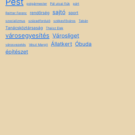
Pest
polgármester
Pál utcai fiúk
párt
sajtó
rendőrség
sport
Reitter Ferenc
szocializmus
századforduló
székesfőváros
Tabán
Tanácsköztársaság
Thaisz Elek
városegyesítés
Városliget
Állatkert
Óbuda
városvezetés
Vészi Margit
építészet