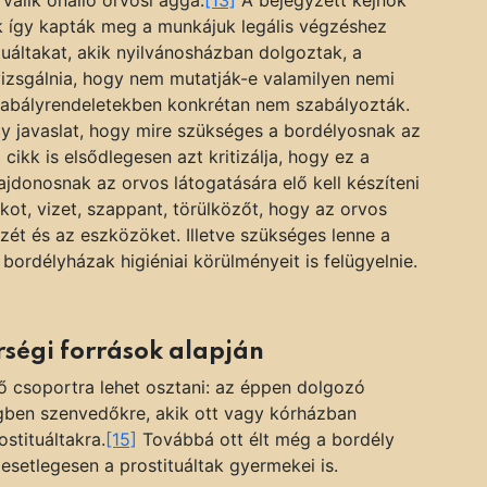
sak így kapták meg a munkájuk legális végzéshez
uáltakat, akik nyilvánosházban dolgoztak, a
izsgálnia, hogy nem mutatják-e valamilyen nemi
szabályrendeletekben konkrétan nem szabályozták.
y javaslat, hogy mire szükséges a bordélyosnak az
 cikk is elsődlegesen azt kritizálja, hogy ez a
jdonosnak az orvos látogatására elő kell készíteni
ékot, vizet, szappant, törülközőt, hogy az orvos
zét és az eszközöket. Illetve szükséges lenne a
ordélyházak higiéniai körülményeit is felügyelnie.
rségi források alapján
 csoportra lehet osztani: az éppen dolgozó
gben szenvedőkre, akik ott vagy kórházban
stituáltakra.
[15]
Továbbá ott élt még a bordély
esetlegesen a prostituáltak gyermekei is.