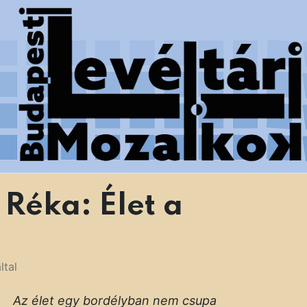
 Főváros Levéltára munkatársainak tanulmányai
Réka: Élet a
ltal
Az élet egy bordélyban nem csupa