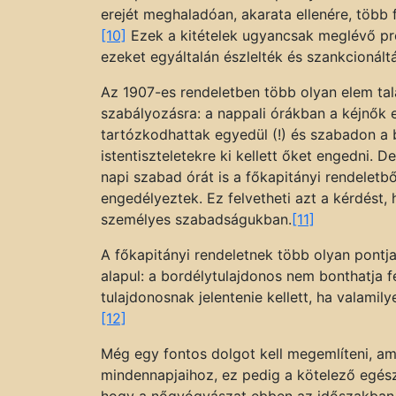
erejét meghaladóan, akarata ellenére, több 
[10]
Ezek a kitételek ugyancsak meglévő pr
ezeket egyáltalán észlelték és szankcionált
Az 1907-es rendeletben több olyan elem ta
szabályozásra: a nappali órákban a kéjnők 
tartózkodhattak egyedül (!) és szabadon a b
istentiszteletekre ki kellett őket engedni. 
napi szabad órát is a főkapitányi rendeletbő
engedélyeztek. Ez felvetheti azt a kérdést,
személyes szabadságukban.
[11]
A főkapitányi rendeletnek több olyan pontj
alapul: a bordélytulajdonos nem bonthatja fe
tulajdonosnak jelentenie kellett, ha valamil
[12]
Még egy fontos dolgot kell megemlíteni, am
mindennapjaihoz, ez pedig a kötelező egész
hogy a nőgyógyászat ebben az időszakban v