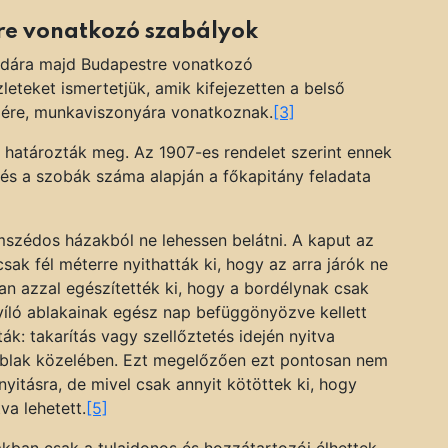
re vonatkozó szabályok
Budára majd Budapestre vonatkozó
eteket ismertetjük, amik kifejezetten a belső
ére, munkaviszonyára vonatkoznak.
[3]
 határozták meg. Az 1907-es rendelet szerint ennek
és a szobák száma alapján a főkapitány feladata
omszédos házakból ne lehessen belátni. A kaput az
ak fél méterre nyithatták ki, hogy az arra járók ne
an azzal egészítették ki, hogy a bordélynak csak
nyíló ablakainak egész nap befüggönyözve kellett
ták: takarítás vagy szellőztetés idején nyitva
 ablak közelében. Ezt megelőzően ezt pontosan nem
nyitásra, de mivel csak annyit kötöttek ki, hogy
va lehetett.
[5]
kban csak a tulajdonos és hozzátartozói élhettek.