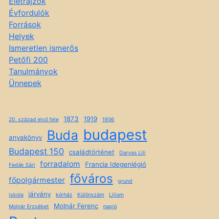
Életrajzok
Évfordulók
Források
Helyek
Ismeretlen ismerős
Petőfi 200
Tanulmányok
Ünnepek
1873
1919
20. század első fele
1956
budapest
Buda
anyakönyv
Budapest 150
családtörténet
Darvas Lili
forradalom
Francia Idegenlégió
Fedák Sári
főváros
főpolgármester
grund
járvány
iskola
kórház
Különszám
Liliom
Molnár Ferenc
Molnár Erzsébet
napló