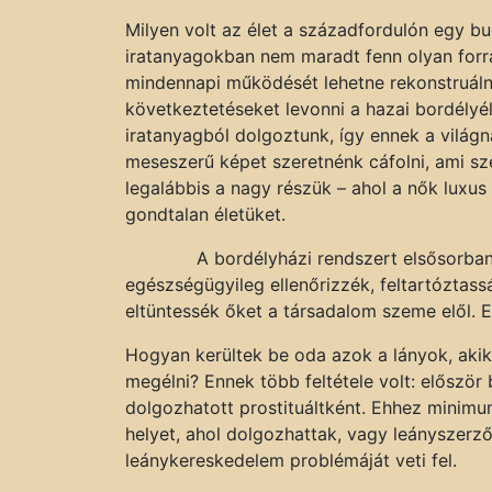
Milyen volt az élet a századfordulón egy bu
iratanyagokban nem maradt fenn olyan forr
mindennapi működését lehetne rekonstruálni
következtetéseket levonni a hazai bordélyél
iratanyagból dolgoztunk, így ennek a világn
meseszerű képet szeretnénk cáfolni, ami sze
legalábbis a nagy részük – ahol a nők luxu
gondtalan életüket.
A bordélyházi rendszert elsősorban azé
egészségügyileg ellenőrizzék, feltartóztass
eltüntessék őket a társadalom szeme elől. Ez
Hogyan kerültek be oda azok a lányok, akik
megélni? Ennek több feltétele volt: először 
dolgozhatott prostituáltként. Ehhez minimu
helyet, ahol dolgozhattak, vagy leányszerz
leánykereskedelem problémáját veti fel.