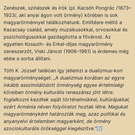
Zenészek, színészek és írók (pl. Kacsóh Pongrác /1873–
1923/, aki anyai ágon volt örmény) körében is sok
magyarörménnyel találkozhatunk. Említésre méltó a
Kazacsay család, amely muzsikusokkal, orvosokkal és
pszichológusokkal gazdagította a fővárost. Az
egyetlen Kossuth- és Erkel-díjas magyarörmény
zeneszerzőt, Viski Jánost (1906–1961) is érdemes még
ebbe a sorba állítani.
Tóth K. József találóan így jellemzi a dualizmus-kori
magyarörménységet:
„A dualizmus korában az egyre
inkább asszimilálódott örménység egyes értelmiségi
köreiben örmény kulturális reneszánsz jött létre:
foglalkozni kezdtek saját történelmükkel, kultúrájukkal,
ezért Arménia néven folyóiratot hoztak létre. Magukat
magyarörményként határozták meg, azaz politikai és
anyanyelvi értelemben magyarként, de örmény
szociokulturális örökséggel kiegészítve.”
[7]