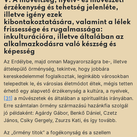
V. A műveltség, nyelv- és művészeti
érzékenység és tehetség jelenléte,
illetve igény ezek
kibontakoztatására, valamint a lélek
frissessége és rugalmassága:
inkulturációra, illetve általában az
alkalmazkodásra való készség és
képesség
Az Erdélybe, majd onnan Magyarországra be-, illetve
áttelepülő örménység, tekintve, hogy jobbára
kereskedelemmel foglalkoztak, leginkább városokban
telepedtek le, és városias életmódot éltek, mégis tetten
érhető egy alapvető érzékenység a kultúra, a nyelvek,
[31]
a művészetek és általában a spiritualitás irányában.
Erre számtalan örmény származású hazánkfia szolgál
jó példaként: Agárdy Gábor, Benkő Dániel, Czetz
János, Csiky Gergely, Zsurzs Kati, és így tovább.
Az „örmény titok” a fogékonyság és a szellem