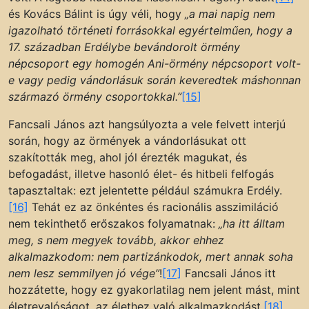
és Kovács Bálint is úgy véli, hogy
„a mai napig nem
igazolható történeti forrásokkal egyértelműen, hogy a
17. században Erdélybe bevándorolt örmény
népcsoport egy homogén Ani-örmény népcsoport volt-
e vagy pedig vándorlásuk során keveredtek máshonnan
származó örmény csoportokkal.”
[15]
Fancsali János azt hangsúlyozta a vele felvett interjú
során, hogy az örmények a vándorlásukat ott
szakították meg, ahol jól érezték magukat, és
befogadást, illetve hasonló élet- és hitbeli felfogás
tapasztaltak: ezt jelentette például számukra Erdély.
[16]
Tehát ez az önkéntes és racionális asszimiláció
nem tekinthető erőszakos folyamatnak:
„ha itt álltam
meg, s nem megyek tovább, akkor ehhez
alkalmazkodom: nem partizánkodok, mert annak soha
nem lesz semmilyen jó vége”
!
[17]
Fancsali János itt
hozzátette, hogy ez gyakorlatilag nem jelent mást, mint
életrevalóságot, az élethez való alkalmazkodást.
[18]