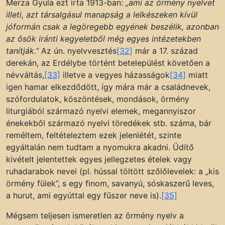
Merza Gyula ezt írta 1913-ban:
„ami az örmény nyelvet
illeti, azt társalgásul manapság a lelkészeken kívül
jóformán csak a legöregebb egyének beszélik, azonban
az ősök iránti kegyeletből még egyes intézetekben
tanítják.”
Az ún. nyelvvesztés
[32]
már a 17. század
derekán, az Erdélybe történt betelepülést követően a
névváltás,
[33]
illetve a vegyes házasságok
[34]
miatt
igen hamar elkezdődött, így mára már a családnevek,
szófordulatok, köszöntések, mondások, örmény
liturgiából származó nyelvi elemek, megannyiszor
énekekből származó nyelvi töredékek stb. száma, bár
reméltem, feltételeztem ezek jelenlétét, szinte
egyáltalán nem tudtam a nyomukra akadni. Üdítő
kivételt jelentettek egyes jellegzetes ételek vagy
ruhadarabok nevei (pl. hússal töltött szőlőlevelek: a „kis
örmény fülek”, s egy finom, savanyú, sóskaszerű leves,
a hurut, ami egyúttal egy fűszer neve is).
[35]
Mégsem teljesen ismeretlen az örmény nyelv a