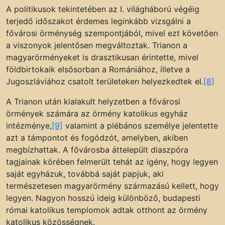
A politikusok tekintetében az I. világháború végéig
terjedő időszakot érdemes leginkább vizsgálni a
fővárosi örménység szempontjából, mivel ezt követően
a viszonyok jelentősen megváltoztak. Trianon a
magyarörményeket is drasztikusan érintette, mivel
földbirtokaik elsősorban a Romániához, illetve a
Jugoszláviához csatolt területeken helyezkedtek el.
[8]
A Trianon után kialakult helyzetben a fővárosi
örmények számára az örmény katolikus egyház
intézménye,
[9]
valamint a plébános személye jelentette
azt a támpontot és fogódzót, amelyben, akiben
megbízhattak. A fővárosba áttelepült diaszpóra
tagjainak körében felmerült tehát az igény, hogy legyen
saját egyházuk, továbbá saját papjuk, aki
természetesen magyarörmény származású kellett, hogy
legyen. Nagyon hosszú ideig különböző, budapesti
római katolikus templomok adtak otthont az örmény
katolikus közösségnek.