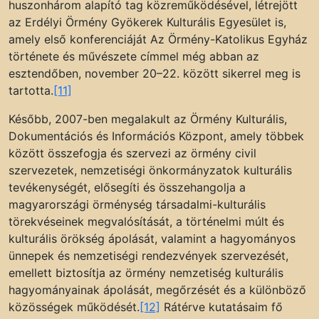
huszonhárom alapító tag közreműködésével, létrejött
az Erdélyi Örmény Gyökerek Kulturális Egyesület is,
amely első konferenciáját Az Örmény-Katolikus Egyház
története és művészete címmel még abban az
esztendőben, november 20–22. között sikerrel meg is
tartotta.
[11]
Később, 2007-ben megalakult az Örmény Kulturális,
Dokumentációs és Információs Központ, amely többek
között összefogja és szervezi az örmény civil
szervezetek, nemzetiségi önkormányzatok kulturális
tevékenységét, elősegíti és összehangolja a
magyarországi örménység társadalmi-kulturális
törekvéseinek megvalósítását, a történelmi múlt és
kulturális örökség ápolását, valamint a hagyományos
ünnepek és nemzetiségi rendezvények szervezését,
emellett biztosítja az örmény nemzetiség kulturális
hagyományainak ápolását, megőrzését és a különböző
közösségek működését.
[12]
Rátérve kutatásaim fő