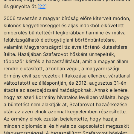
és gúnyolta őt.
[22]
2006 tavaszán a magyar bíróság előre kitervelt módon,
különös kegyetlenséggel és aljas indokból elkövetett
emberölés bűntettéért legkorábban harminc év múlva
felülvizsgálható életfogytiglani börtönbüntetésre,
valamint Magyarországról tíz évre történő kiutasításra
ítélte. Hazájában Szafarovot hősként ünnepelték,
többször kérték a hazaszállítását, amit a magyar állam
rendre elutasított, azonban végül, a magyarországi
örmény civil szervezetek tiltakozása ellenére, váratlanul
változtatott az álláspontján, és 2012. augusztus 31-én
átadta az azerbajdzsáni hatóságoknak. Annak ellenére,
hogy az azeri kormány hivatalos levélben vállalta, hogy
a büntetést nem alakítják át, Szafarovot hazaérkezése
után az azeri elnök azonnal kegyelemben részesítette.
Az örmény elnök ezután bejelentette, hogy hazája
minden diplomáciai és hivatalos kapcsolatot megszakít
Magyarországgal. A hazaszállított Szafarovot hősként