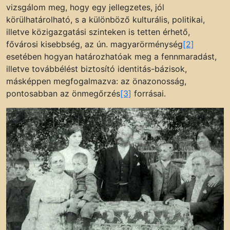
vizsgálom meg, hogy egy jellegzetes, jól
körülhatárolható, s a különböző kulturális, politikai,
illetve közigazgatási szinteken is tetten érhető,
fővárosi kisebbség, az ún. magyarörménység
[2]
esetében hogyan határozhatóak meg a fennmaradást,
illetve továbbélést biztosító identitás-bázisok,
másképpen megfogalmazva: az önazonosság,
pontosabban az önmegőrzés
[3]
forrásai.