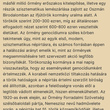
másfél millió örmény erőszakos kitelepítése, illetve egy
részük szisztematikus lemészárlása zajlott az Oszmán
Birodalomban az ifjútörök kormány uralma alatt. A
törökök szerint 200–300 ezren, míg az általánosan
elfogadott nézet szerint 600–800 ezren vesztették
életüket. Az örmény genocídiumra széles körben
tekintenek úgy, mint az egyik első, modern,
szisztematikus népirtásra, és számos forrásban éppen
a halálozási arányt emelik ki, mint az örmények
megsemmisítésére tett szervezett akció legfőbb
bizonyítékát. Törökország kormánya a mai napig
visszautasítja, hogy az eseményeket genocídiumként
értelmezzék. A korabeli nemzetközi tiltakozás hatására
a török hatóságok a népirtás értelmi szerzőit bíróság
elé állították, azonban a felelősségre vonás elől a
legtöbb vádlott elmenekült, hiszen elmenekülhetett. Az
1920-as évek elején, az Örmény Forradalmi Szövetség
szélsőbaloldali pártja, Nemeszisz nevű hadművelete
során, a népirtás hat fő, török közreműködőjét, illetve