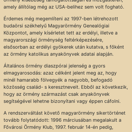
amely állítólag még az USA-belihez sem volt fogható.
Érdemes még megemlíteni az 1997-ben létrehozott
budaörsi székhelyű Magyarörmény Genealógiai
Központot, amely kísérletet tett az erdélyi, illetve a
magyarországi örménység feltérképezésére,
elsősorban az erdélyi gyökerek után kutatva, s főként
az örmény katolikus anyakönyvek adatai alapján.
Általános örmény diaszpórai jelenség a gyors
elmagyarosodás: azaz célként jelent meg az, hogy
minél hamarabb fölvegyék a nagyobb, befogadó
közösség család- s keresztneveit. Ebből az következik,
hogy az örmény származást csak anyakönyvek
segítségével lehetne bizonyítani vagy éppen cáfolni.
A rendszerváltást követő magyarörmény sikertörténet
tovább folytatódott: 1996 márciusában megalakult a
Fővárosi Örmény Klub, 1997. február 14-én pedig,