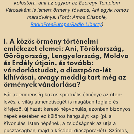
kolostora, ami az egykor az Ezeregy Templom
Városaként is ismert örmény főváros, Ani egyik romos
maradványa. (Fotó: Amos Chapple,
RadioFreeEurope/Radio Liberty
)
I. A közös örmény történelmi
emlékezet elemei
:
Ani, Törökország,
Görögország, Lengyelország, Moldva
és Erdély útjain, és tovább:
vándorlástudat, a diaszpóra-lét
kihívásai, avagy meddig tart még az
örmények vándorlása?
Bár az emberiség közös spirituális élménye az úton-
levés, a világ átmenetiségét is magában foglaló és
kifejező, új hazát kereső népvonulás, azonban bizonyos
népek esetében ez különös hangsúlyt kap (pl. a
Kivonulás: Isten népének, a zsidóságnak az útja a
pusztaságban, majd a későbbi diaszpóra-lét). Számos,