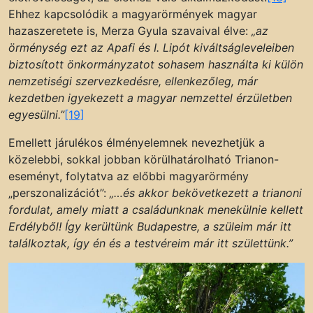
Ehhez kapcsolódik a magyarörmények magyar
hazaszeretete is, Merza Gyula szavaival élve:
„az
örménység ezt az Apafi és I. Lipót kiváltságleveleiben
biztosított önkormányzatot sohasem használta ki külön
nemzetiségi szervezkedésre, ellenkezőleg, már
kezdetben igyekezett a magyar nemzettel érzületben
egyesülni.”
[19]
Emellett járulékos élményelemnek nevezhetjük a
közelebbi, sokkal jobban körülhatárolható Trianon-
eseményt, folytatva az előbbi magyarörmény
„perszonalizációt”:
„…és akkor bekövetkezett a trianoni
fordulat, amely miatt a családunknak menekülnie kellett
Erdélyből! Így kerültünk Budapestre, a szüleim már itt
találkoztak, így én és a testvéreim már itt születtünk.”