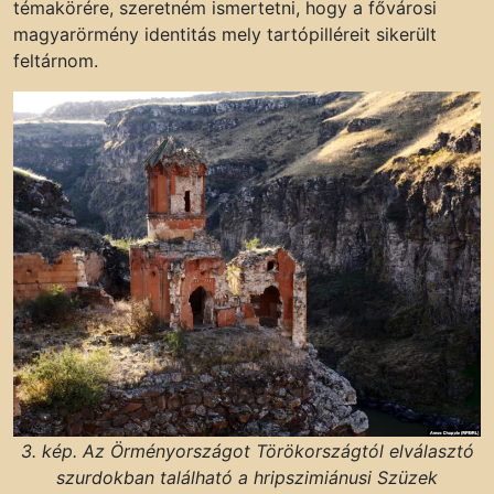
témakörére, szeretném ismertetni, hogy a fővárosi
magyarörmény identitás mely tartópilléreit sikerült
feltárnom.
3. kép. Az Örményországot Törökországtól elválasztó
szurdokban található a hripszimiánusi Szüzek