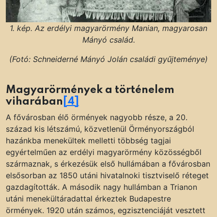
1. kép. Az erdélyi magyarörmény Manian, magyarosan
Mányó család.
(Fotó: Schneiderné Mányó Jolán családi gyűjteménye)
Magyarörmények a történelem
viharában
[4]
A fővárosban élő örmények nagyobb része, a 20.
század kis létszámú, közvetlenül Örményországból
hazánkba menekültek melletti többség tagjai
egyértelműen az erdélyi magyarörmény közösségből
származnak, s érkezésük első hullámában a fővárosban
elsősorban az 1850 utáni hivatalnoki tisztviselő réteget
gazdagították. A második nagy hullámban a Trianon
utáni menekültáradattal érkeztek Budapestre
örmények. 1920 után számos, egzisztenciáját vesztett