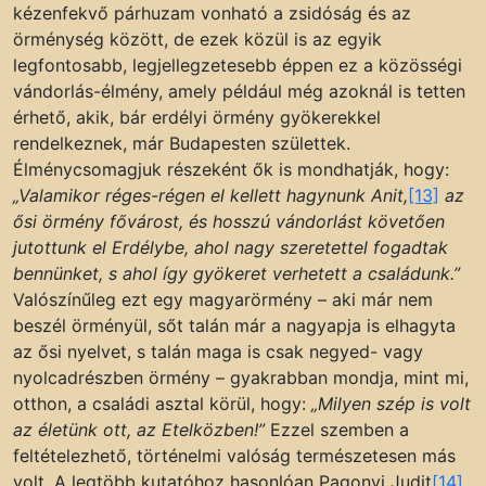
kézenfekvő párhuzam vonható a zsidóság és az
örménység között, de ezek közül is az egyik
legfontosabb, legjellegzetesebb éppen ez a közösségi
vándorlás-élmény, amely például még azoknál is tetten
érhető, akik, bár erdélyi örmény gyökerekkel
rendelkeznek, már Budapesten születtek.
Élménycsomagjuk részeként ők is mondhatják, hogy:
„Valamikor réges-régen el kellett hagynunk Anit,
[13]
az
ősi örmény fővárost, és hosszú vándorlást követően
jutottunk el Erdélybe, ahol nagy szeretettel fogadtak
bennünket, s ahol így gyökeret verhetett a családunk.”
Valószínűleg ezt egy magyarörmény – aki már nem
beszél örményül, sőt talán már a nagyapja is elhagyta
az ősi nyelvet, s talán maga is csak negyed- vagy
nyolcadrészben örmény – gyakrabban mondja, mint mi,
otthon, a családi asztal körül, hogy:
„Milyen szép is volt
az életünk ott, az Etelközben!”
Ezzel szemben a
feltételezhető, történelmi valóság természetesen más
volt. A legtöbb kutatóhoz hasonlóan Pagonyi Judit
[14]