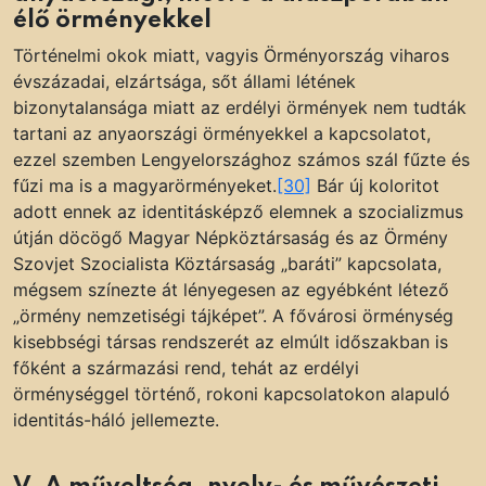
élő örményekkel
Történelmi okok miatt, vagyis Örményország viharos
évszázadai, elzártsága, sőt állami létének
bizonytalansága miatt az erdélyi örmények nem tudták
tartani az anyaországi örményekkel a kapcsolatot,
ezzel szemben Lengyelországhoz számos szál fűzte és
fűzi ma is a magyarörményeket.
[30]
Bár új koloritot
adott ennek az identitásképző elemnek a szocializmus
útján döcögő Magyar Népköztársaság és az Örmény
Szovjet Szocialista Köztársaság „baráti” kapcsolata,
mégsem színezte át lényegesen az egyébként létező
„örmény nemzetiségi tájképet”. A fővárosi örménység
kisebbségi társas rendszerét az elmúlt időszakban is
főként a származási rend, tehát az erdélyi
örménységgel történő, rokoni kapcsolatokon alapuló
identitás-háló jellemezte.