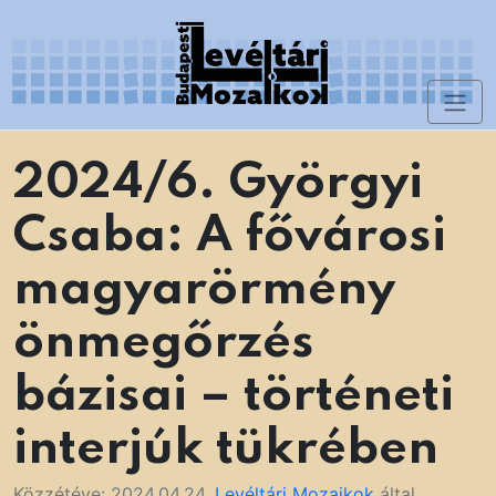
Skip
to
content
Toggl
Levéltári Mozaikok
naviga
2024/6. Györgyi
Csaba: A fővárosi
magyarörmény
önmegőrzés
bázisai – történeti
interjúk tükrében
Közzétéve:
2024.04.24.
Levéltári Mozaikok
által