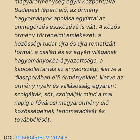
magyarörménység egyik központjává
Budapest lépett elő, az örmény
hagyományok ápolása egyúttal az
önmegőrzés eszközévé is vált.
A közös
örmény történelmi emlékezet, a
közösségi tudat újra és újra tematizált
formái, a család és az egyén világának
hagyományokba ágyazottsága, a
kapcsolattartás az anyaországi, illetve a
diaszpórában élő örményekkel, illetve az
örmény nyelv és vallásosság egyaránt
szolgálták, sőt, szolgálják mind a mai
napig a fővárosi magyarörmény élő
közösségeinek fennmaradását és
továbbélését.
DOI:
10.56045/BLM.2024.6