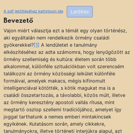
Letöltés
A pdf letöltéséhez kattintson ide
Bevezető
Vajon miért választja ezt a témát egy olyan történész,
aki egyáltalán nem rendelkezik örmény családi
gyökerekkel?
[1]
A lendületet e tanulmány
elkészítéséhez az adta számomra, hogy lenyűgözött az
örmény szellemiség és kultúra: életem során több
alkalommal, különféle szituációkban volt szerencsém
találkozni az örmény közösségi lelkület különféle
formáival, amelyek makacs, mégis kifinomult
intelligenciával kötötték, s kötik magukat ma is a
családi összetartozás, a távolabbi, közös múlt, illetve
az örmény keresztény apostoli vallás rítusa, mint
megtartó oszlop szellemi tradíciójához, amelyet így
joggal tarthatunk a nemes emberi mintakincsek
egyikének. Kutatásom során, amely cikkekre,
tanulmányokra, illetve történeti interjúkra alapul, azt