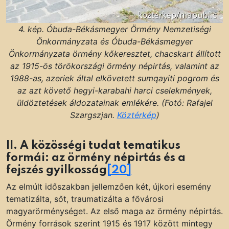
4. kép. Óbuda-Békásmegyer Örmény Nemzetiségi
Önkormányzata és Óbuda-Békásmegyer
Önkormányzata örmény kőkeresztet, chacskart állított
az 1915-ös törökországi örmény népirtás, valamint az
1988-as, azeriek által elkövetett sumqayiti pogrom és
az azt követő hegyi-karabahi harci cselekmények,
üldöztetések áldozatainak emlékére. (Fotó: Rafajel
Szargszjan.
Köztérkép
)
II. A közösségi tudat tematikus
formái: az örmény népirtás és a
fejszés gyilkosság
[20]
Az elmúlt időszakban jellemzően két, újkori esemény
tematizálta, sőt, traumatizálta a fővárosi
magyarörménységet. Az első maga az örmény népirtás.
Örmény források szerint 1915 és 1917 között mintegy