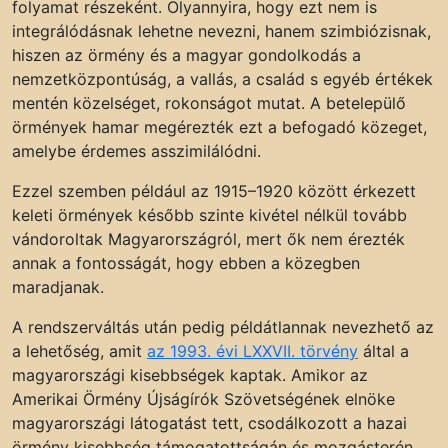
folyamat részeként. Olyannyira, hogy ezt nem is
integrálódásnak lehetne nevezni, hanem szimbiózisnak,
hiszen az örmény és a magyar gondolkodás a
nemzetközpontúság, a vallás, a család s egyéb értékek
mentén közelséget, rokonságot mutat. A betelepülő
örmények hamar megérezték ezt a befogadó közeget,
amelybe érdemes asszimilálódni.
Ezzel szemben például az 1915–1920 között érkezett
keleti örmények később szinte kivétel nélkül tovább
vándoroltak Magyarországról, mert ők nem érezték
annak a fontosságát, hogy ebben a közegben
maradjanak.
A rendszerváltás után pedig példátlannak nevezhető az
a lehetőség, amit
az 1993. évi LXXVII. törvény
által a
magyarországi kisebbségek kaptak. Amikor az
Amerikai Örmény Újságírók Szövetségének elnöke
magyarországi látogatást tett, csodálkozott a hazai
örmény kisebbség támogatottságán és mozgásterén,