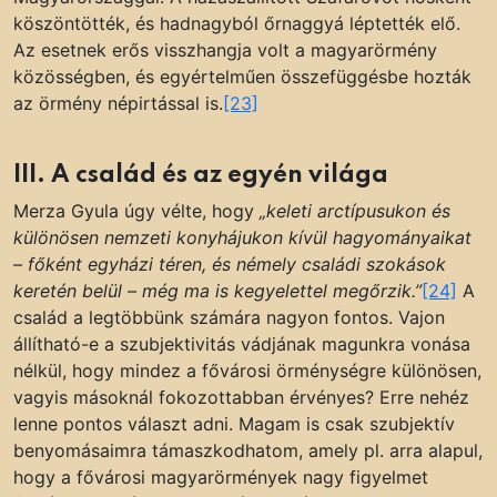
köszöntötték, és hadnagyból őrnaggyá léptették elő.
Az esetnek erős visszhangja volt a magyarörmény
közösségben, és egyértelműen összefüggésbe hozták
az örmény népirtással is.
[23]
III. A család és az egyén világa
Merza Gyula úgy vélte, hogy
„keleti arctípusukon és
különösen nemzeti konyhájukon kívül hagyományaikat
– főként egyházi téren, és némely családi szokások
keretén belül – még ma is kegyelettel megőrzik.”
[24]
A
család a legtöbbünk számára nagyon fontos. Vajon
állítható-e a szubjektivitás vádjának magunkra vonása
nélkül, hogy mindez a fővárosi örménységre különösen,
vagyis másoknál fokozottabban érvényes? Erre nehéz
lenne pontos választ adni. Magam is csak szubjektív
benyomásaimra támaszkodhatom, amely pl. arra alapul,
hogy a fővárosi magyarörmények nagy figyelmet