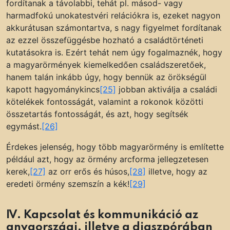
fordítanak a távolabbi, tehát pl. másod- vagy
harmadfokú unokatestvéri relációkra is, ezeket nagyon
akkurátusan számontartva, s nagy figyelmet fordítanak
az ezzel összefüggésbe hozható a családtörténeti
kutatásokra is. Ezért tehát nem úgy fogalmaznék, hogy
a magyarörmények kiemelkedően családszeretőek,
hanem talán inkább úgy, hogy bennük az örökségül
kapott hagyománykincs
[25]
jobban aktiválja a családi
kötelékek fontosságát, valamint a rokonok közötti
összetartás fontosságát, és azt, hogy segítsék
egymást.
[26]
Érdekes jelenség, hogy több magyarörmény is említette
például azt, hogy az örmény arcforma jellegzetesen
kerek,
[27]
az orr erős és húsos,
[28]
illetve, hogy az
eredeti örmény szemszín a kék!
[29]
IV. Kapcsolat és kommunikáció az
anyaországi, illetve a diaszpórában