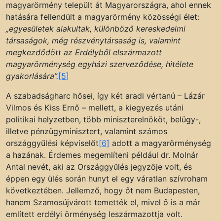
magyarörmény települt át Magyarországra, ahol ennek
hatására fellendült a magyarörmény közösségi élet:
„egyesületek alakultak, különböző kereskedelmi
társaságok, még részvénytársaság is, valamint
megkezdődött az Erdélyből elszármazott
magyarörménység egyházi szerveződése, hitélete
gyakorlására”.
[5]
A szabadságharc hősei, így két aradi vértanú – Lázár
Vilmos és Kiss Ernő – mellett, a kiegyezés utáni
politikai helyzetben, több miniszterelnököt, belügy-,
illetve pénzügyminisztert, valamint számos
országgyűlési képviselőt
[6]
adott a magyarörménység
a hazának. Érdemes megemlíteni például dr. Molnár
Antal nevét, aki az Országgyűlés jegyzője volt, és
éppen egy ülés során hunyt el egy váratlan szívroham
következtében. Jellemző, hogy őt nem Budapesten,
hanem Szamosújvárott temették el, mivel ő is a már
említett erdélyi örménység leszármazottja volt.