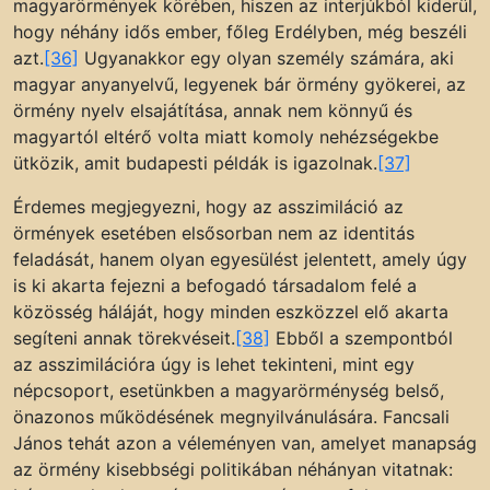
magyarörmények körében, hiszen az interjúkból kiderül,
hogy néhány idős ember, főleg Erdélyben, még beszéli
azt.
[36]
Ugyanakkor egy olyan személy számára, aki
magyar anyanyelvű, legyenek bár örmény gyökerei, az
örmény nyelv elsajátítása, annak nem könnyű és
magyartól eltérő volta miatt komoly nehézségekbe
ütközik, amit budapesti példák is igazolnak.
[37]
Érdemes megjegyezni, hogy az asszimiláció az
örmények esetében elsősorban nem az identitás
feladását, hanem olyan egyesülést jelentett, amely úgy
is ki akarta fejezni a befogadó társadalom felé a
közösség háláját, hogy minden eszközzel elő akarta
segíteni annak törekvéseit.
[38]
Ebből a szempontból
az asszimilációra úgy is lehet tekinteni, mint egy
népcsoport, esetünkben a magyarörménység belső,
önazonos működésének megnyilvánulására. Fancsali
János tehát azon a véleményen van, amelyet manapság
az örmény kisebbségi politikában néhányan vitatnak: