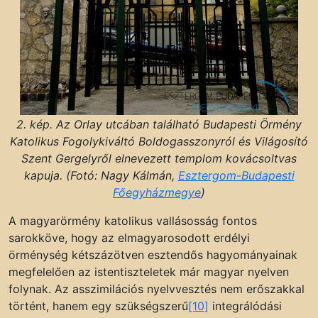
2. kép. Az Orlay utcában található Budapesti Örmény
Katolikus Fogolykiváltó Boldogasszonyról és Világosító
Szent Gergelyről elnevezett templom kovácsoltvas
kapuja. (Fotó: Nagy Kálmán,
Esztergom-Budapesti
Főegyházmegye
)
A magyarörmény katolikus vallásosság fontos
sarokköve, hogy az elmagyarosodott erdélyi
örménység kétszázötven esztendős hagyományainak
megfelelően az istentiszteletek már magyar nyelven
folynak. Az asszimilációs nyelvvesztés nem erőszakkal
történt, hanem egy szükségszerű
[10]
integrálódási