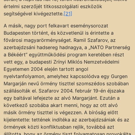
értelmi szerzőjét titkosszolgálati eszközök
segítségével kivégeztette.
[21]
A másik, nagy port felkavart eseménysorozat
Budapesten történt, és közvetlenül is érintette a
fővárosi magyarörménységet. Ramil Szafarov, az
azerbajdzsáni hadsereg hadnagya, a „NATO Partnerség
a Békéért” együttműködési program keretében részt
vett egy, a budapesti Zrínyi Miklós Nemzetvédelmi
Egyetemen 2004 elején tartott angol
nyelvtanfolyamon, amelyhez kapcsolódva egy Gurgen
Margarján nevű örmény tiszttel szomszédos szobában
szállásolták el. Szafarov 2004. február 19-én éjszaka
egy baltával lefejezte az alvó Margarjánt. Ezután a
következő szobába akart menni, hogy az ott alvó
másik örmény tiszttel is végezzen. A bíróság előtt
kijelentette: tettének indítéka az azerbajdzsániak és az
örmények közti konfliktusban rejlik, továbbá azt
állította, hogy az örmény tiszt folyamatosan provokálta