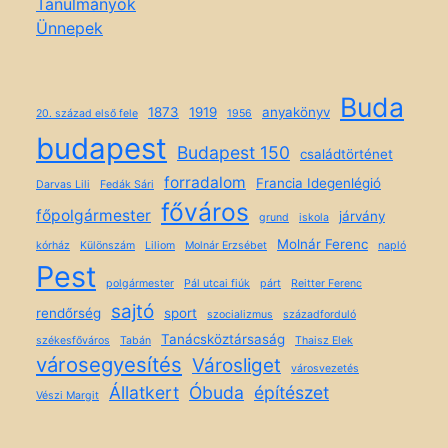
Tanulmányok
Ünnepek
Buda
1873
1919
anyakönyv
20. század első fele
1956
budapest
Budapest 150
családtörténet
forradalom
Francia Idegenlégió
Darvas Lili
Fedák Sári
főváros
főpolgármester
járvány
grund
iskola
Molnár Ferenc
kórház
Különszám
Liliom
Molnár Erzsébet
napló
Pest
polgármester
Pál utcai fiúk
párt
Reitter Ferenc
sajtó
rendőrség
sport
szocializmus
századforduló
Tanácsköztársaság
székesfőváros
Tabán
Thaisz Elek
városegyesítés
Városliget
városvezetés
Állatkert
Óbuda
építészet
Vészi Margit