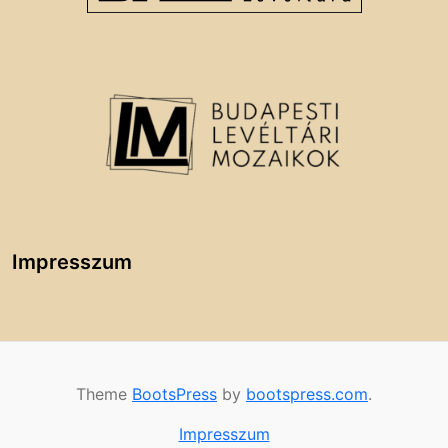
Impresszum
Theme
BootsPress
by
bootspress.com
.
Impresszum