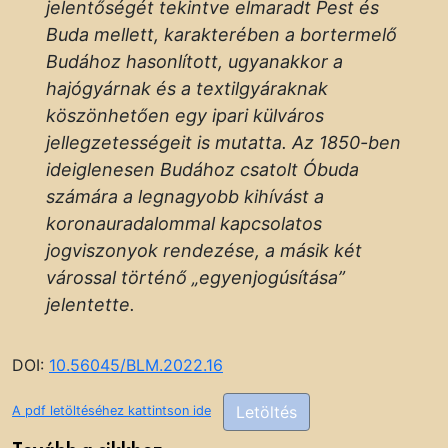
jelentőségét tekintve elmaradt Pest és
Buda mellett, karakterében a bortermelő
Budához hasonlított, ugyanakkor a
hajógyárnak és a textilgyáraknak
köszönhetően egy ipari külváros
jellegzetességeit is mutatta. Az 1850-ben
ideiglenesen Budához csatolt Óbuda
számára a legnagyobb kihívást a
koronauradalommal kapcsolatos
jogviszonyok rendezése, a másik két
várossal történő „egyenjogúsítása”
jelentette.
DOI:
10.56045/BLM.2022.16
Letöltés
A pdf letöltéséhez kattintson ide