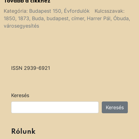
Tovább a cikkhez
Kategória:
Budapest 150
,
Évfordulók
Kulcsszavak:
1850
,
1873
,
Buda
,
budapest
,
címer
,
Harrer Pál
,
Óbuda
,
városegyesítés
ISSN 2939-6921
Keresés
Keresés
Rólunk