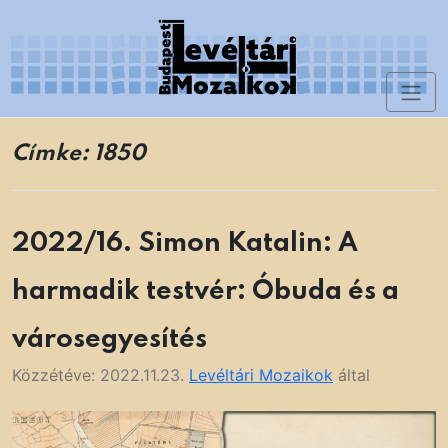
Skip
to
content
Toggl
Levéltári Mozaikok
naviga
Címke:
1850
2022/16. Simon Katalin: A
harmadik testvér: Óbuda és a
városegyesítés
Közzétéve:
2022.11.23.
Levéltári Mozaikok
által