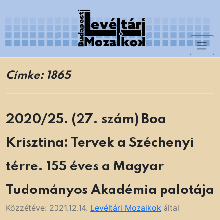
Skip
to
content
Toggl
Levéltári Mozaikok
naviga
Címke:
1865
2020/25. (27. szám) Boa
Krisztina: Tervek a Széchenyi
térre. 155 éves a Magyar
Tudományos Akadémia palotája
Közzétéve:
2021.12.14.
Levéltári Mozaikok
által