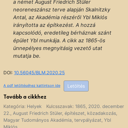
a német August Friedrich Stüler
neoreneszánsz terve alapján Skalnitzky
Antal, az Akadémia részéről Ybl Miklós
irányította az építkezést. A hozzá
kapcsolódó, eredetileg bérháznak szánt
épület Ybl munkája. A cikk az 1865-ös
ünnepélyes megnyitásig vezető utat
mutatja be.
DOI:
10.56045/BLM.2020.25
Letöltés
A pdf letöltéséhez kattintson ide
Tovább a cikkhez
Kategória:
Helyek
Kulcsszavak:
1865
,
2020. december
22.
,
August Friedrich Stüler
,
építészet
,
közadakozás
,
Magyar Tudományos Akadémia
,
tervpályázat
,
Ybl
Miklós