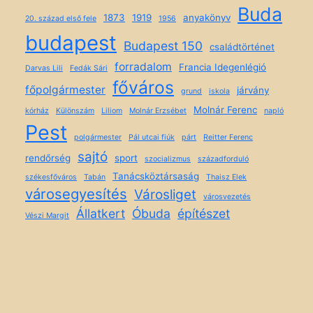
Buda
1873
1919
anyakönyv
20. század első fele
1956
budapest
Budapest 150
családtörténet
forradalom
Francia Idegenlégió
Darvas Lili
Fedák Sári
főváros
főpolgármester
járvány
grund
iskola
Molnár Ferenc
kórház
Különszám
Liliom
Molnár Erzsébet
napló
Pest
polgármester
Pál utcai fiúk
párt
Reitter Ferenc
sajtó
rendőrség
sport
szocializmus
századforduló
Tanácsköztársaság
székesfőváros
Tabán
Thaisz Elek
városegyesítés
Városliget
városvezetés
Állatkert
Óbuda
építészet
Vészi Margit