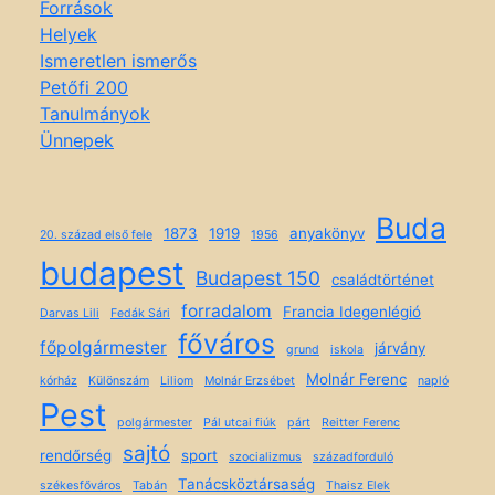
Források
Helyek
Ismeretlen ismerős
Petőfi 200
Tanulmányok
Ünnepek
Buda
1873
1919
anyakönyv
20. század első fele
1956
budapest
Budapest 150
családtörténet
forradalom
Francia Idegenlégió
Darvas Lili
Fedák Sári
főváros
főpolgármester
járvány
grund
iskola
Molnár Ferenc
kórház
Különszám
Liliom
Molnár Erzsébet
napló
Pest
polgármester
Pál utcai fiúk
párt
Reitter Ferenc
sajtó
rendőrség
sport
szocializmus
századforduló
Tanácsköztársaság
székesfőváros
Tabán
Thaisz Elek