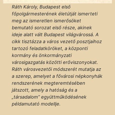
Ráth Károly, Budapest első
főpolgármesterének életútját ismerteti
meg az ismeretlen ismerősöket
bemutató sorozat első része, akinek
ideje alatt vált Budapest világvárossá. A
cikk tisztázza a város vezető posztjaihoz
tartozó feladatköröket, a központi
kormány és önkormányzati
városigazgatás közötti erőviszonyokat.
Ráth városvezetői módszerét mutatja az
a szerep, amelyet a fővárosi népkonyhák
rendszerének megteremtésében
játszott, amely a hatóság és a
„társadalom” együttműködésének
példamutató modellje.