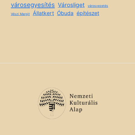
városegyesítés
Városliget
városvezetés
Állatkert
Óbuda
építészet
Vészi Margit