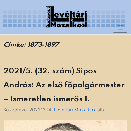
Skip
to
content
Toggl
Levéltári Mozaikok
naviga
Címke:
1873-1897
2021/5. (32. szám) Sipos
András: Az első főpolgármester
– Ismeretlen ismerős 1.
Közzétéve:
2021.12.14.
Levéltári Mozaikok
által