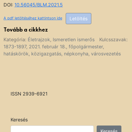
DOI:
10.56045/BLM.2021.5
Letöltés
A pdf letöltéséhez kattintson ide
Tovább a cikkhez
Kategória:
Életrajzok
,
Ismeretlen ismerős
Kulcsszavak:
1873-1897
,
2021. február 18.
,
főpolgármester
,
hatáskörök
,
közigazgatás
,
népkonyha
,
városvezetés
ISSN 2939-6921
Keresés
Keresés