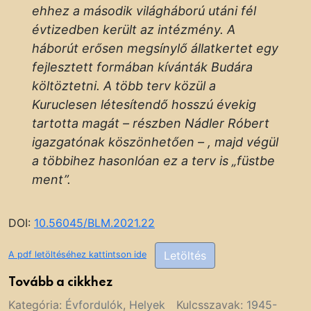
ehhez a második világháború utáni fél
évtizedben került az intézmény. A
háborút erősen megsínylő állatkertet egy
fejlesztett formában kívánták Budára
költöztetni. A több terv közül a
Kuruclesen létesítendő hosszú évekig
tartotta magát – részben Nádler Róbert
igazgatónak köszönhetően – , majd végül
a többihez hasonlóan ez a terv is „füstbe
ment”.
DOI:
10.56045/BLM.2021.22
Letöltés
A pdf letöltéséhez kattintson ide
Tovább a cikkhez
Kategória:
Évfordulók
,
Helyek
Kulcsszavak:
1945-