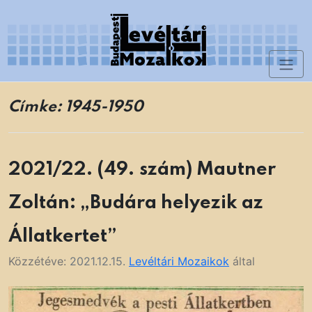
Skip
to
content
Toggl
Levéltári Mozaikok
naviga
Címke:
1945-1950
2021/22. (49. szám) Mautner
Zoltán: „Budára helyezik az
Állatkertet”
Közzétéve:
2021.12.15.
Levéltári Mozaikok
által