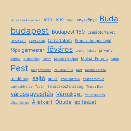
Buda
1873
1919
anyakönyv
20. század első fele
1956
budapest
Budapest 150
családtörténet
forradalom
Francia Idegenlégió
Darvas Lili
Fedák Sári
főváros
főpolgármester
járvány
grund
iskola
Molnár Ferenc
kórház
Különszám
Liliom
Molnár Erzsébet
napló
Pest
polgármester
Pál utcai fiúk
párt
Reitter Ferenc
sajtó
rendőrség
sport
szocializmus
századforduló
Tanácsköztársaság
székesfőváros
Tabán
Thaisz Elek
városegyesítés
Városliget
városvezetés
Állatkert
Óbuda
építészet
Vészi Margit