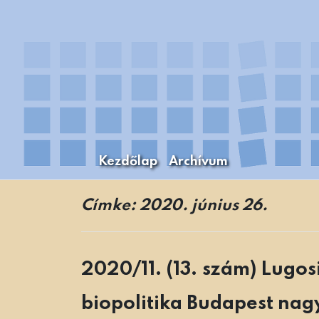
Skip
to
content
Kezdőlap
Archívum
A Budapesti Levéltári Mozaikok Budapest
Levéltári Mozaikok
Címke:
2020. június 26.
2020/11. (13. szám) Lugos
biopolitika Budapest na