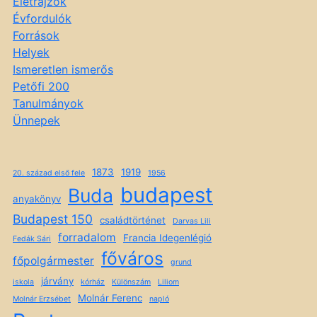
Életrajzok
Évfordulók
Források
Helyek
Ismeretlen ismerős
Petőfi 200
Tanulmányok
Ünnepek
1873
1919
20. század első fele
1956
budapest
Buda
anyakönyv
Budapest 150
családtörténet
Darvas Lili
forradalom
Francia Idegenlégió
Fedák Sári
főváros
főpolgármester
grund
járvány
iskola
kórház
Különszám
Liliom
Molnár Ferenc
Molnár Erzsébet
napló