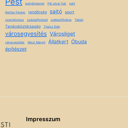
Pest
polgármester
Pál utcai fiúk
párt
sajtó
rendőrség
sport
Reitter Ferenc
szocializmus
századforduló
székesfőváros
Tabán
Tanácsköztársaság
Thaisz Elek
városegyesítés
Városliget
Állatkert
Óbuda
városvezetés
Vészi Margit
építészet
Impresszum