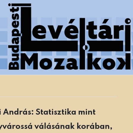
 Főváros Levéltára munkatársainak tanulmányai
i András: Statisztika mint
gyvárossá válásának korában,