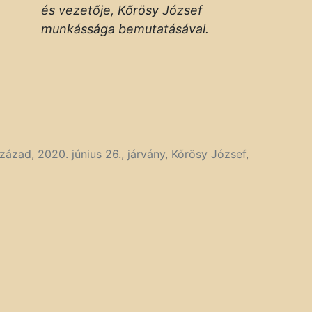
és vezetője, Kőrösy József
munkássága bemutatásával.
század
,
2020. június 26.
,
járvány
,
Kőrösy József
,