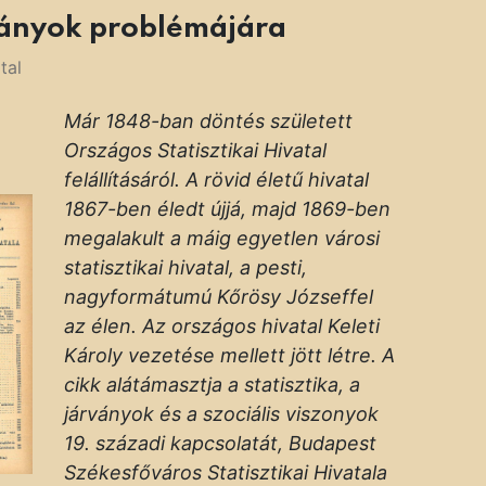
rványok problémájára
tal
Már 1848-ban döntés született
Országos Statisztikai Hivatal
felállításáról. A rövid életű hivatal
1867-ben éledt újjá, majd 1869-ben
megalakult a máig egyetlen városi
statisztikai hivatal, a pesti,
nagyformátumú Kőrösy Józseffel
az élen. Az országos hivatal Keleti
Károly vezetése mellett jött létre. A
cikk alátámasztja a statisztika, a
járványok és a szociális viszonyok
19. századi kapcsolatát, Budapest
Székesfőváros Statisztikai Hivatala