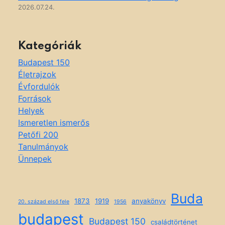
2026.07.24.
Kategóriák
Budapest 150
Életrajzok
Évfordulók
Források
Helyek
Ismeretlen ismerős
Petőfi 200
Tanulmányok
Ünnepek
Buda
1873
1919
anyakönyv
20. század első fele
1956
budapest
Budapest 150
családtörténet