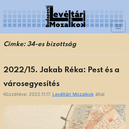
Skip
to
content
Toggl
Levéltári Mozaikok
naviga
Címke:
34-es bizottság
2022/15. Jakab Réka: Pest és a
városegyesítés
Közzétéve:
2022.11.17.
Levéltári Mozaikok
által