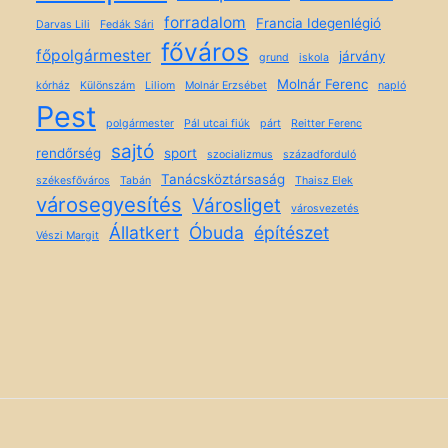
forradalom
Francia Idegenlégió
Darvas Lili
Fedák Sári
főváros
főpolgármester
járvány
grund
iskola
Molnár Ferenc
kórház
Különszám
Liliom
Molnár Erzsébet
napló
Pest
polgármester
Pál utcai fiúk
párt
Reitter Ferenc
sajtó
rendőrség
sport
szocializmus
századforduló
Tanácsköztársaság
székesfőváros
Tabán
Thaisz Elek
városegyesítés
Városliget
városvezetés
Állatkert
Óbuda
építészet
Vészi Margit