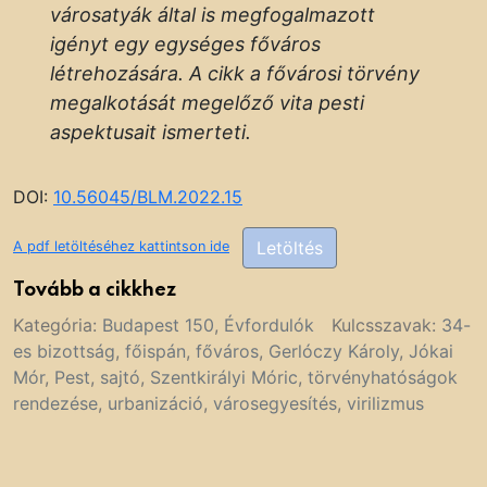
városatyák által is megfogalmazott
igényt egy egységes főváros
létrehozására. A cikk a fővárosi törvény
megalkotását megelőző vita pesti
aspektusait ismerteti.
DOI:
10.56045/BLM.2022.15
Letöltés
A pdf letöltéséhez kattintson ide
Tovább a cikkhez
Kategória:
Budapest 150
,
Évfordulók
Kulcsszavak:
34-
es bizottság
,
főispán
,
főváros
,
Gerlóczy Károly
,
Jókai
Mór
,
Pest
,
sajtó
,
Szentkirályi Móric
,
törvényhatóságok
rendezése
,
urbanizáció
,
városegyesítés
,
virilizmus