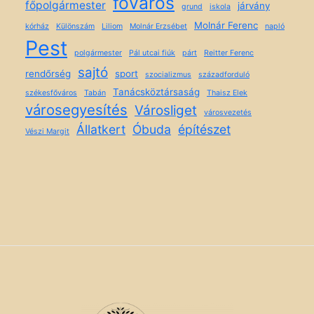
főváros
főpolgármester
járvány
grund
iskola
Molnár Ferenc
kórház
Különszám
Liliom
Molnár Erzsébet
napló
Pest
polgármester
Pál utcai fiúk
párt
Reitter Ferenc
sajtó
rendőrség
sport
szocializmus
századforduló
Tanácsköztársaság
székesfőváros
Tabán
Thaisz Elek
városegyesítés
Városliget
városvezetés
Állatkert
Óbuda
építészet
Vészi Margit