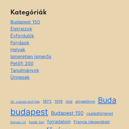
Kategóriák
Budapest 150
Életrajzok
Évfordulók
Források
Helyek
Ismeretlen ismerős
Petőfi 200
Tanulmányok
Ünnepek
Buda
1873
1919
anyakönyv
20. század első fele
1956
budapest
Budapest 150
családtörténet
forradalom
Francia Idegenlégió
Darvas Lili
Fedák Sári