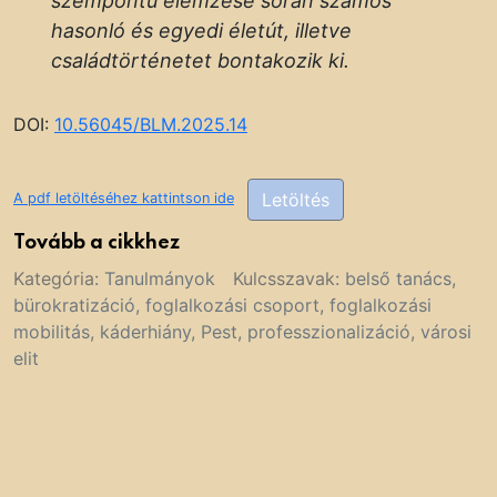
szempontú elemzése során számos
hasonló és egyedi életút, illetve
családtörténetet bontakozik ki.
DOI:
10.56045/BLM.2025.14
Letöltés
A pdf letöltéséhez kattintson ide
Tovább a cikkhez
Kategória:
Tanulmányok
Kulcsszavak:
belső tanács
,
bürokratizáció
,
foglalkozási csoport
,
foglalkozási
mobilitás
,
káderhiány
,
Pest
,
professzionalizáció
,
városi
elit