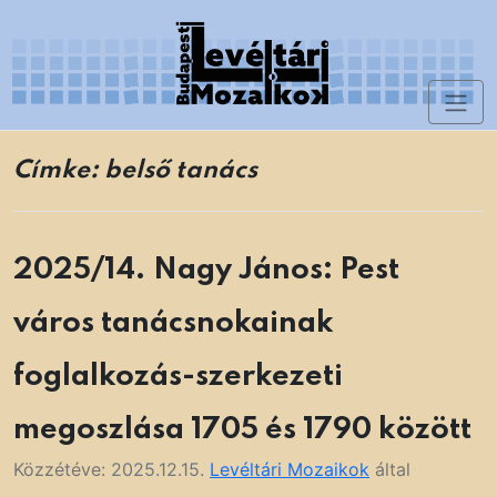
Skip
to
content
Toggl
Levéltári Mozaikok
naviga
Címke:
belső tanács
2025/14. Nagy János: Pest
város tanácsnokainak
foglalkozás-szerkezeti
megoszlása 1705 és 1790 között
Közzétéve:
2025.12.15.
Levéltári Mozaikok
által