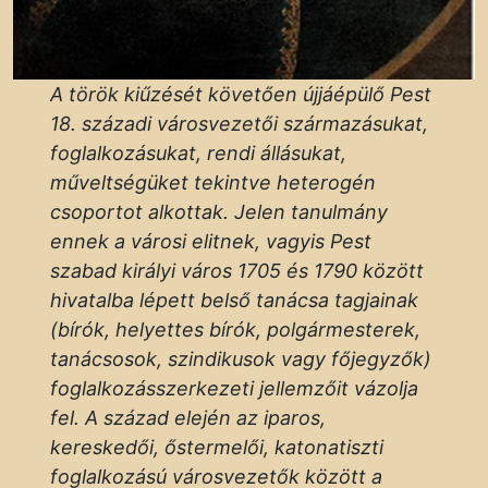
A török kiűzését követően újjáépülő Pest
18. századi városvezetői származásukat,
foglalkozásukat, rendi állásukat,
műveltségüket tekintve heterogén
csoportot alkottak. Jelen tanulmány
ennek a városi elitnek, vagyis Pest
szabad királyi város 1705 és 1790 között
hivatalba lépett belső tanácsa tagjainak
(bírók, helyettes bírók, polgármesterek,
tanácsosok, szindikusok vagy főjegyzők)
foglalkozásszerkezeti jellemzőit vázolja
fel. A század elején az iparos,
kereskedői, őstermelői, katonatiszti
foglalkozású városvezetők között a