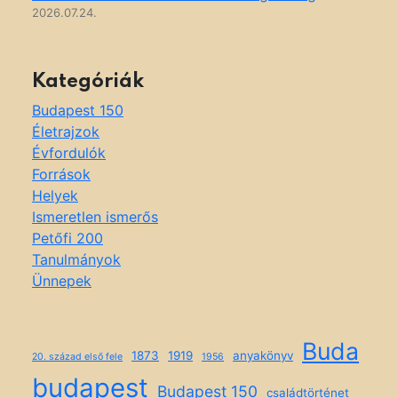
2026.07.24.
Kategóriák
Budapest 150
Életrajzok
Évfordulók
Források
Helyek
Ismeretlen ismerős
Petőfi 200
Tanulmányok
Ünnepek
Buda
1873
1919
anyakönyv
20. század első fele
1956
budapest
Budapest 150
családtörténet