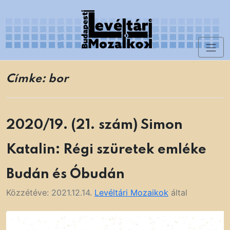
Skip
to
content
Toggl
Levéltári Mozaikok
naviga
Címke:
bor
2020/19. (21. szám) Simon
Katalin: Régi szüretek emléke
Budán és Óbudán
Közzétéve:
2021.12.14.
Levéltári Mozaikok
által