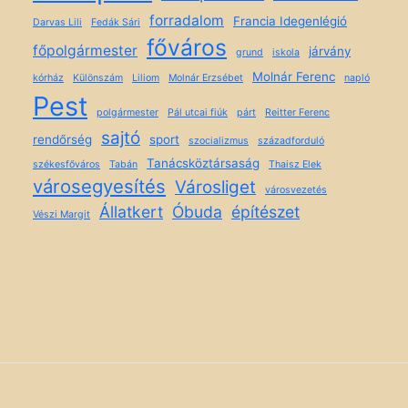
forradalom
Francia Idegenlégió
Darvas Lili
Fedák Sári
főváros
főpolgármester
járvány
grund
iskola
Molnár Ferenc
kórház
Különszám
Liliom
Molnár Erzsébet
napló
Pest
polgármester
Pál utcai fiúk
párt
Reitter Ferenc
sajtó
rendőrség
sport
szocializmus
századforduló
Tanácsköztársaság
székesfőváros
Tabán
Thaisz Elek
városegyesítés
Városliget
városvezetés
Állatkert
Óbuda
építészet
Vészi Margit