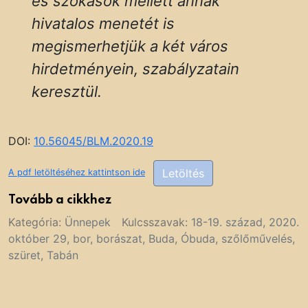
és szokások mellett annak
hivatalos menetét is
megismerhetjük a két város
hirdetményein, szabályzatain
keresztül.
DOI:
10.56045/BLM.2020.19
Letöltés
A pdf letöltéséhez kattintson ide
Tovább a cikkhez
Kategória:
Ünnepek
Kulcsszavak:
18-19. század
,
2020.
október 29
,
bor
,
borászat
,
Buda
,
Óbuda
,
szőlőművelés
,
szüret
,
Tabán