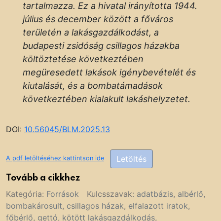
tartalmazza. Ez a hivatal irányította 1944.
július és december között a főváros
területén a lakásgazdálkodást, a
budapesti zsidóság csillagos házakba
költöztetése következtében
megüresedett lakások igénybevételét és
kiutalását, és a bombatámadások
következtében kialakult lakáshelyzetet.
DOI:
10.56045/BLM.2025.13
Letöltés
A pdf letöltéséhez kattintson ide
Tovább a cikkhez
Kategória:
Források
Kulcsszavak:
adatbázis
,
albérlő
,
bombakárosult
,
csillagos házak
,
elfalazott iratok
,
főbérlő
,
gettó
,
kötött lakásgazdálkodás
,