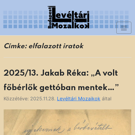
Skip
to
content
Toggl
Levéltári Mozaikok
naviga
Címke:
elfalazott iratok
2025/13. Jakab Réka: „A volt
főbérlők gettóban mentek…”
Közzétéve:
2025.11.28.
Levéltári Mozaikok
által