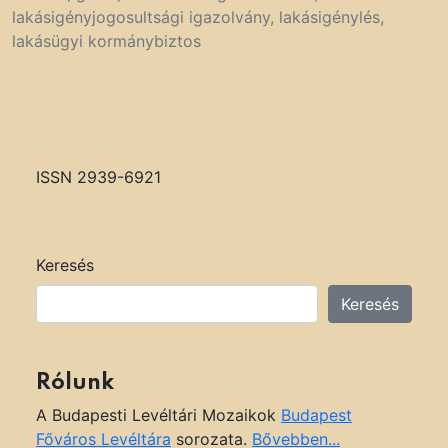
lakásigényjogosultsági igazolvány
,
lakásigénylés
,
lakásügyi kormánybiztos
ISSN 2939-6921
Keresés
Keresés
Rólunk
A Budapesti Levéltári Mozaikok
Budapest
Főváros Levéltára
sorozata.
Bővebben...