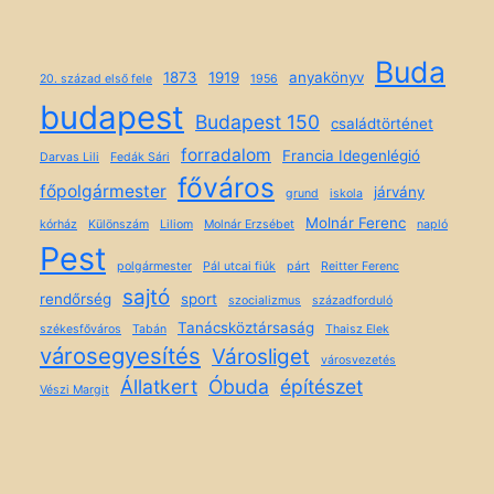
Buda
1873
1919
anyakönyv
20. század első fele
1956
budapest
Budapest 150
családtörténet
forradalom
Francia Idegenlégió
Darvas Lili
Fedák Sári
főváros
főpolgármester
járvány
grund
iskola
Molnár Ferenc
kórház
Különszám
Liliom
Molnár Erzsébet
napló
Pest
polgármester
Pál utcai fiúk
párt
Reitter Ferenc
sajtó
rendőrség
sport
szocializmus
századforduló
Tanácsköztársaság
székesfőváros
Tabán
Thaisz Elek
városegyesítés
Városliget
városvezetés
Állatkert
Óbuda
építészet
Vészi Margit