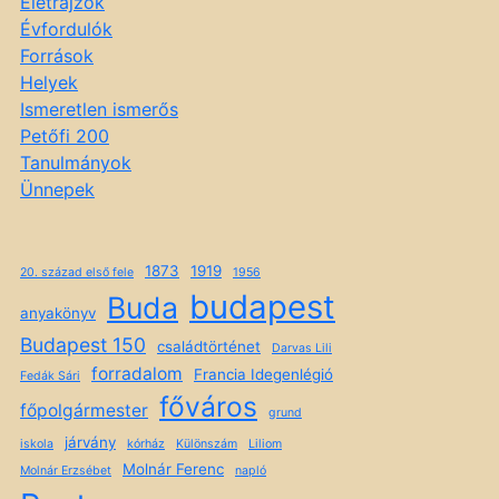
Életrajzok
Évfordulók
Források
Helyek
Ismeretlen ismerős
Petőfi 200
Tanulmányok
Ünnepek
1873
1919
20. század első fele
1956
budapest
Buda
anyakönyv
Budapest 150
családtörténet
Darvas Lili
forradalom
Francia Idegenlégió
Fedák Sári
főváros
főpolgármester
grund
járvány
iskola
kórház
Különszám
Liliom
Molnár Ferenc
Molnár Erzsébet
napló