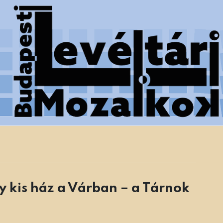
 Főváros Levéltára munkatársainak tanulmányai
y kis ház a Várban – a Tárnok