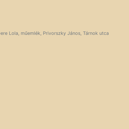
ere Lola
,
műemlék
,
Privorszky János
,
Tárnok utca