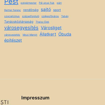
Pest
polgármester
Pál utcai fiúk
párt
sajtó
rendőrség
sport
Reitter Ferenc
szocializmus
századforduló
székesfőváros
Tabán
Tanácsköztársaság
Thaisz Elek
városegyesítés
Városliget
Állatkert
Óbuda
városvezetés
Vészi Margit
építészet
Impresszum