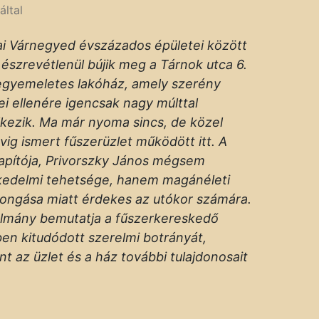
által
ai Várnegyed évszázados épületei között
 észrevétlenül bújik meg a Tárnok utca 6.
 egyemeletes lakóház, amely szerény
i ellenére igencsak nagy múlttal
kezik. Ma már nyoma sincs, de közel
vig ismert fűszerüzlet működött itt. A
lapítója, Privorszky János mégsem
kedelmi tehetsége, hanem magánéleti
ongása miatt érdekes az utókor számára.
ulmány bemutatja a fűszerkereskedő
en kitudódott szerelmi botrányát,
nt az üzlet és a ház további tulajdonosait