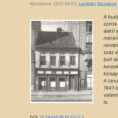
Közzétéve:
2022.05.03.
Levéltári Mozaikok
A bud
szinte
alatti
mérete
rendel
száz é
bolt a
keres
kicsap
A tan
1841-b
valami
is.
DOI:
10.56045/BLM.2022.3