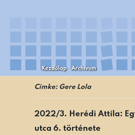
Skip
to
content
Kezdőlap
Archívum
A Budapesti Levéltári Mozaikok Budapest
Levéltári Mozaikok
Címke:
Gere Lola
2022/3. Herédi Attila: Eg
utca 6. története