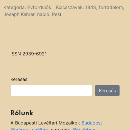
Kategória:
Évfordulók
Kulcsszavak:
1848
,
forradalom
,
Joseph Kehrer
,
napló
,
Pest
ISSN 2939-6921
Keresés
Keresés
Rólunk
A Budapesti Levéltári Mozaikok
Budapest
Főváros Levéltára
sorozata.
Bővebben...