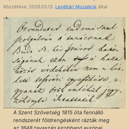
Közzétéve:
2026.03.13.
Levéltári Mozaikok
által
A Szent Szövetség 1815 óta fennálló
rendszerét földrengésként rázták meg
az 1848 tavaszán kirobbanó európai