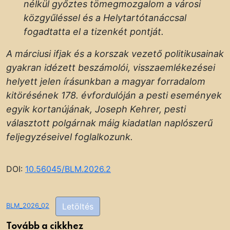
nélkül győztes tömegmozgalom a városi
közgyűléssel és a Helytartótanáccsal
fogadtatta el a tizenkét pontját.
A márciusi ifjak és a korszak vezető politikusainak
gyakran idézett beszámolói, visszaemlékezései
helyett jelen írásunkban a magyar forradalom
kitörésének 178. évfordulóján a pesti események
egyik kortanújának, Joseph Kehrer, pesti
választott polgárnak máig kiadatlan naplószerű
feljegyzéseivel foglalkozunk.
DOI:
10.56045/BLM.2026.2
Letöltés
BLM_2026_02
Tovább a cikkhez