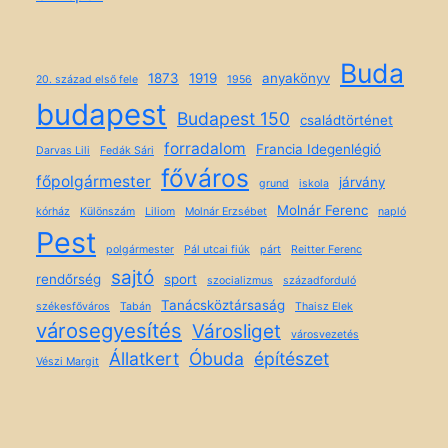
Buda
1873
1919
anyakönyv
20. század első fele
1956
budapest
Budapest 150
családtörténet
forradalom
Francia Idegenlégió
Darvas Lili
Fedák Sári
főváros
főpolgármester
járvány
grund
iskola
Molnár Ferenc
kórház
Különszám
Liliom
Molnár Erzsébet
napló
Pest
polgármester
Pál utcai fiúk
párt
Reitter Ferenc
sajtó
rendőrség
sport
szocializmus
századforduló
Tanácsköztársaság
székesfőváros
Tabán
Thaisz Elek
városegyesítés
Városliget
városvezetés
Állatkert
Óbuda
építészet
Vészi Margit