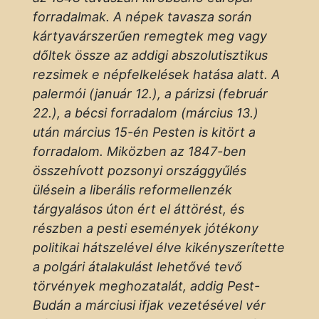
forradalmak. A népek tavasza során
kártyavárszerűen remegtek meg vagy
dőltek össze az addigi abszolutisztikus
rezsimek e népfelkelések hatása alatt. A
palermói (január 12.), a párizsi (február
22.), a bécsi forradalom (március 13.)
után március 15-én Pesten is kitört a
forradalom. Miközben az 1847-ben
összehívott pozsonyi országgyűlés
ülésein a liberális reformellenzék
tárgyalásos úton ért el áttörést, és
részben a pesti események jótékony
politikai hátszelével élve kikényszerítette
a polgári átalakulást lehetővé tevő
törvények meghozatalát, addig Pest-
Budán a márciusi ifjak vezetésével vér