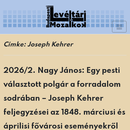
Skip
to
content
Toggl
Levéltári Mozaikok
naviga
Címke:
Joseph Kehrer
2026/2. Nagy János: Egy pesti
választott polgár a forradalom
sodrában – Joseph Kehrer
feljegyzései az 1848. márciusi és
áprilisi fővárosi eseményekről