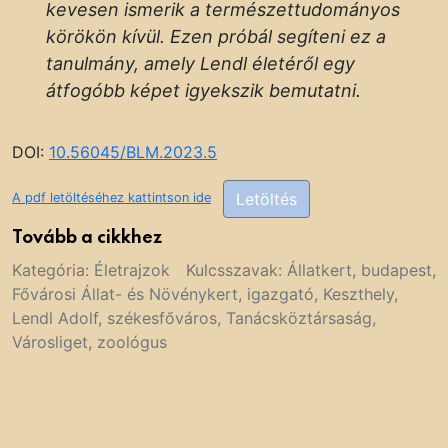
kevesen ismerik a természettudományos
körökön kívül. Ezen próbál segíteni ez a
tanulmány, amely Lendl életéről egy
átfogóbb képet igyekszik bemutatni.
DOI:
10.56045/BLM.2023.5
Letöltés
A pdf letöltéséhez kattintson ide
Tovább a cikkhez
Kategória:
Életrajzok
Kulcsszavak:
Állatkert
,
budapest
,
Fővárosi Állat- és Növénykert
,
igazgató
,
Keszthely
,
Lendl Adolf
,
székesfőváros
,
Tanácsköztársaság
,
Városliget
,
zoológus