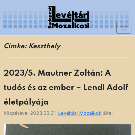
Skip
to
content
Toggl
Levéltári Mozaikok
naviga
Címke:
Keszthely
2023/5. Mautner Zoltán: A
tudós és az ember – Lendl Adolf
életpályája
Közzétéve:
2023.03.21.
Levéltári Mozaikok
által