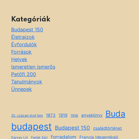
Kategóriák
Budapest 150
Életrajzok
Évfordulók
Források
Helyek
Ismeretlen ismerős
Petőfi 200
Tanulmányok
Ünnepek
Buda
1873
1919
anyakönyv
20. század első fele
1956
budapest
Budapest 150
családtörténet
forradalom
Francia Idegenlégió
Darvas Lili
Fedák Sári