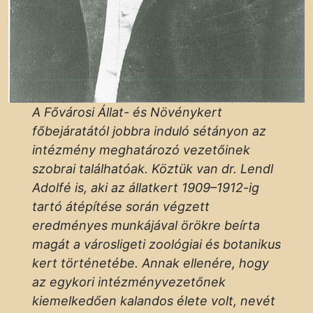
A Fővárosi Állat- és Növénykert
főbejáratától jobbra induló sétányon az
intézmény meghatározó vezetőinek
szobrai találhatóak. Köztük van dr. Lendl
Adolfé is, aki az állatkert 1909–1912-ig
tartó átépítése során végzett
eredményes munkájával örökre beírta
magát a városligeti zoológiai és botanikus
kert történetébe. Annak ellenére, hogy
az egykori intézményvezetőnek
kiemelkedően kalandos élete volt, nevét