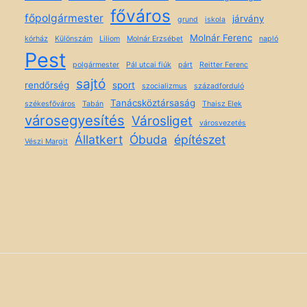
főváros
főpolgármester
járvány
grund
iskola
Molnár Ferenc
kórház
Különszám
Liliom
Molnár Erzsébet
napló
Pest
polgármester
Pál utcai fiúk
párt
Reitter Ferenc
sajtó
rendőrség
sport
szocializmus
századforduló
Tanácsköztársaság
székesfőváros
Tabán
Thaisz Elek
városegyesítés
Városliget
városvezetés
Állatkert
Óbuda
építészet
Vészi Margit