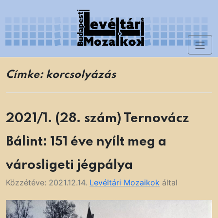
Skip
to
content
Toggl
Levéltári Mozaikok
naviga
Címke:
korcsolyázás
2021/1. (28. szám) Ternovácz
Bálint: 151 éve nyílt meg a
városligeti jégpálya
Közzétéve:
2021.12.14.
Levéltári Mozaikok
által