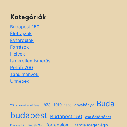
Kategóriák
Budapest 150
Életrajzok
Évfordulók
Források
Helyek
Ismeretlen ismerős
Petőfi 200
Tanulmányok
Ünnepek
Buda
1873
1919
anyakönyv
20. század első fele
1956
budapest
Budapest 150
családtörténet
forradalom
Francia Idegenlégió
Darvas Lili
Fedák Sári