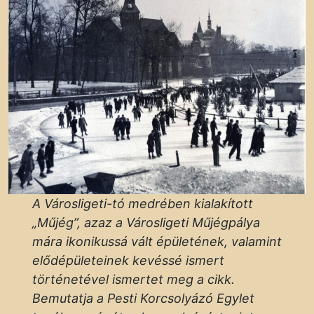
A Városligeti-tó medrében kialakított
„Műjég”, azaz a Városligeti Műjégpálya
mára ikonikussá vált épületének, valamint
elődépületeinek kevéssé ismert
történetével ismertet meg a cikk.
Bemutatja a Pesti Korcsolyázó Egylet