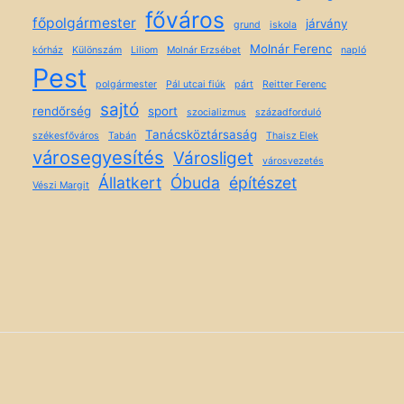
főváros
főpolgármester
járvány
grund
iskola
Molnár Ferenc
kórház
Különszám
Liliom
Molnár Erzsébet
napló
Pest
polgármester
Pál utcai fiúk
párt
Reitter Ferenc
sajtó
rendőrség
sport
szocializmus
századforduló
Tanácsköztársaság
székesfőváros
Tabán
Thaisz Elek
városegyesítés
Városliget
városvezetés
Állatkert
Óbuda
építészet
Vészi Margit