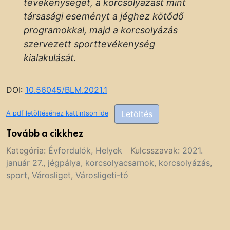
tevékenységét, a korcsolyázást mint
társasági eseményt a jéghez kötődő
programokkal, majd a korcsolyázás
szervezett sporttevékenység
kialakulását.
DOI:
10.56045/BLM.2021.1
Letöltés
A pdf letöltéséhez kattintson ide
Tovább a cikkhez
Kategória:
Évfordulók
,
Helyek
Kulcsszavak:
2021.
január 27.
,
jégpálya
,
korcsolyacsarnok
,
korcsolyázás
,
sport
,
Városliget
,
Városligeti-tó