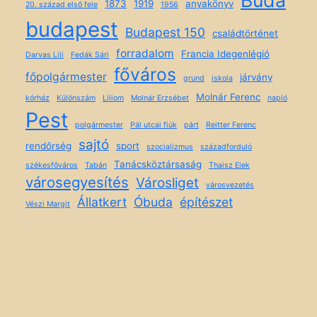
1873
1919
anyakönyv
20. század első fele
1956
budapest
Budapest 150
családtörténet
forradalom
Francia Idegenlégió
Darvas Lili
Fedák Sári
főváros
főpolgármester
járvány
grund
iskola
Molnár Ferenc
kórház
Különszám
Liliom
Molnár Erzsébet
napló
Pest
polgármester
Pál utcai fiúk
párt
Reitter Ferenc
sajtó
rendőrség
sport
szocializmus
századforduló
Tanácsköztársaság
székesfőváros
Tabán
Thaisz Elek
városegyesítés
Városliget
városvezetés
Állatkert
Óbuda
építészet
Vészi Margit