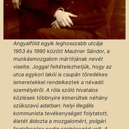
Angyalföld egyik leghosszabb utcája
1953 és 1990 között Mautner Sándor, a
munkásmozgalom mártírjának nevét
viselte. Joggal feltételezhetjük, hogy az
utca egykori lakói is csupán töredékes
ismeretekkel rendelkeztek a névadó
személyéről. A róla szóló hivatalos
közlések többnyire kimerültek néhány
szűkszavú adatban: helyi illegális
kommunista tevékenységet folytatott,
életét áldozta a mozgalomért, polgári
foglalkozása pedig szabósegéd volt. A