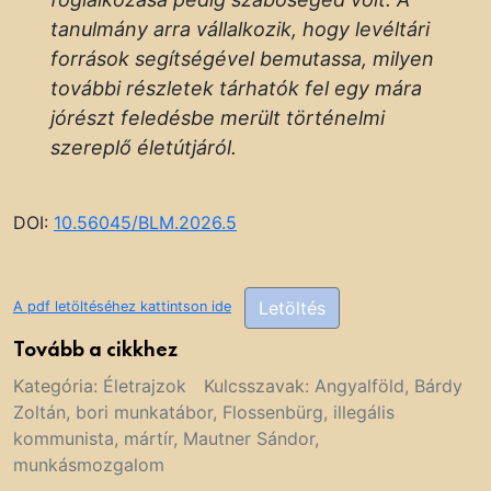
tanulmány arra vállalkozik, hogy levéltári
források segítségével bemutassa, milyen
további részletek tárhatók fel egy mára
jórészt feledésbe merült történelmi
szereplő életútjáról.
DOI:
10.56045/BLM.2026.5
Letöltés
A pdf letöltéséhez kattintson ide
Tovább a cikkhez
Kategória:
Életrajzok
Kulcsszavak:
Angyalföld
,
Bárdy
Zoltán
,
bori munkatábor
,
Flossenbürg
,
illegális
kommunista
,
mártír
,
Mautner Sándor
,
munkásmozgalom