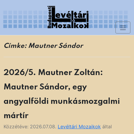
Skip
to
content
Toggl
Levéltári Mozaikok
naviga
Címke:
Mautner Sándor
2026/5. Mautner Zoltán:
Mautner Sándor, egy
angyalföldi munkásmozgalmi
mártír
Közzétéve:
2026.07.08.
Levéltári Mozaikok
által