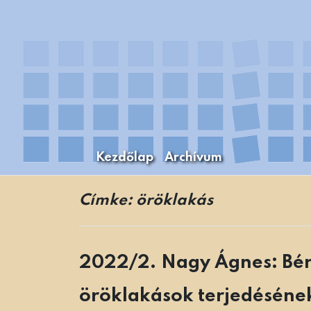
Skip
to
content
Kezdőlap
Archívum
A Budapesti Levéltári Mozaikok Budapest
Levéltári Mozaikok
Címke:
öröklakás
2022/2. Nagy Ágnes: Bér
öröklakások terjedésének