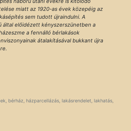
pítés háború utáni évekre is kitolódó
elése miatt az 1920-as évek közepéig az
kásépítés sem tudott újraindulni. A
 által előidézett kényszerszünetben a
házeszme a fennálló bérlakások
onviszonyainak átalakításával bukkant újra
nre.
vek
,
bérház
,
házparcellázás
,
lakásrendelet
,
lakhatás
,