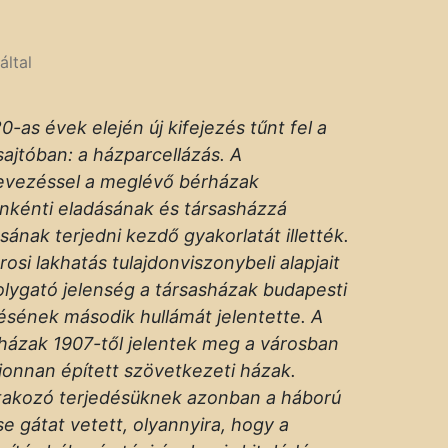
által
0-as évek elején új kifejezés tűnt fel a
sajtóban: a házparcellázás. A
vezéssel a meglévő bérházak
nkénti eladásának és társasházzá
ásának terjedni kezdő gyakorlatát illették.
rosi lakhatás tulajdonviszonybeli alapjait
lygató jelenség a társasházak budapesti
ésének második hullámát jelentette. A
házak 1907-től jelentek meg a városban
jonnan épített szövetkezeti házak.
takozó terjedésüknek azonban a háború
se gátat vetett, olyannyira, hogy a