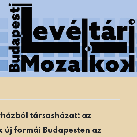
 Főváros Levéltára munkatársainak tanulmányai
házból társasházat: az
 új formái Budapesten az