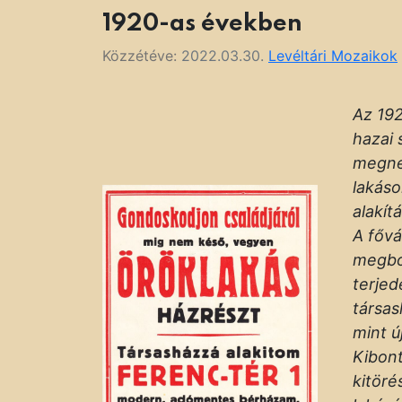
1920-as években
Közzétéve:
2022.03.30.
Levéltári Mozaikok
Az 192
hazai 
megne
lakáso
alakít
A fővá
megbo
terjed
társas
mint ú
Kibon
kitöré