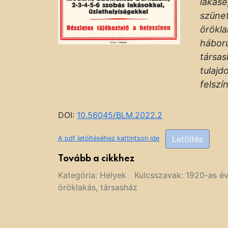
lakásé
szünet
örökla
háború
társas
tulajd
felszí
DOI:
10.56045/BLM.2022.2
Letöltés
A pdf letöltéséhez kattintson ide
Tovább a cikkhez
Kategória:
Helyek
Kulcsszavak:
1920-as é
öröklakás
,
társasház