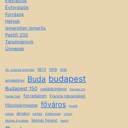
Életrajzok
Évfordulók
Források
Helyek
Ismeretlen ismerős
Petőfi 200
Tanulmányok
Ünnepek
1873
1919
20. század első fele
1956
budapest
Buda
anyakönyv
Budapest 150
családtörténet
Darvas Lili
forradalom
Francia Idegenlégió
Fedák Sári
főváros
főpolgármester
grund
járvány
iskola
kórház
Különszám
Liliom
Molnár Ferenc
Molnár Erzsébet
napló