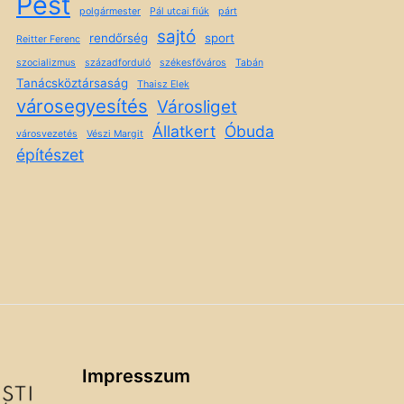
Pest
polgármester
Pál utcai fiúk
párt
sajtó
rendőrség
sport
Reitter Ferenc
szocializmus
századforduló
székesfőváros
Tabán
Tanácsköztársaság
Thaisz Elek
városegyesítés
Városliget
Állatkert
Óbuda
városvezetés
Vészi Margit
építészet
Impresszum