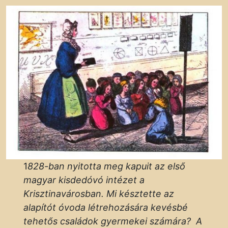
1
828-ban nyitotta meg kapuit az első
magyar kisdedóvó intézet a
Krisztinavárosban. Mi késztette az
alapítót óvoda létrehozására kevésbé
tehetős családok gyermekei számára? A