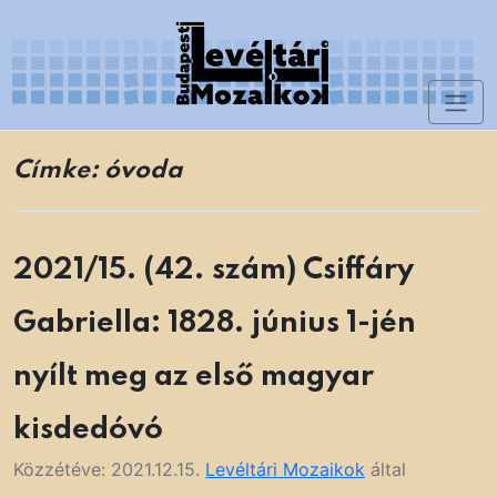
Skip
to
content
Toggl
Levéltári Mozaikok
naviga
Címke:
óvoda
2021/15. (42. szám) Csiffáry
Gabriella: 1828. június 1-jén
nyílt meg az első magyar
kisdedóvó
Közzétéve:
2021.12.15.
Levéltári Mozaikok
által