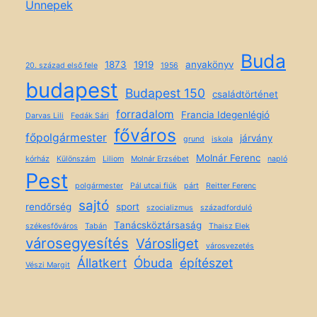
Ünnepek
Buda
1873
1919
anyakönyv
20. század első fele
1956
budapest
Budapest 150
családtörténet
forradalom
Francia Idegenlégió
Darvas Lili
Fedák Sári
főváros
főpolgármester
járvány
grund
iskola
Molnár Ferenc
kórház
Különszám
Liliom
Molnár Erzsébet
napló
Pest
polgármester
Pál utcai fiúk
párt
Reitter Ferenc
sajtó
rendőrség
sport
szocializmus
századforduló
Tanácsköztársaság
székesfőváros
Tabán
Thaisz Elek
városegyesítés
Városliget
városvezetés
Állatkert
Óbuda
építészet
Vészi Margit