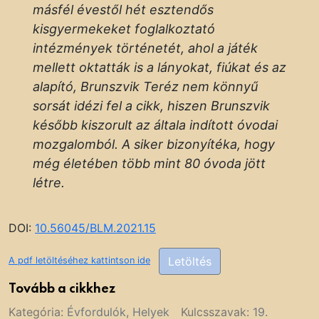
másfél évestől hét esztendős
kisgyermekeket foglalkoztató
intézmények történetét, ahol a játék
mellett oktatták is a lányokat, fiúkat és az
alapító, Brunszvik Teréz nem könnyű
sorsát idézi fel a cikk, hiszen Brunszvik
később kiszorult az általa indított óvodai
mozgalomból. A siker bizonyítéka, hogy
még életében több mint 80 óvoda jött
létre.
DOI:
10.56045/BLM.2021.15
Letöltés
A pdf letöltéséhez kattintson ide
Tovább a cikkhez
Kategória:
Évfordulók
,
Helyek
Kulcsszavak:
19.