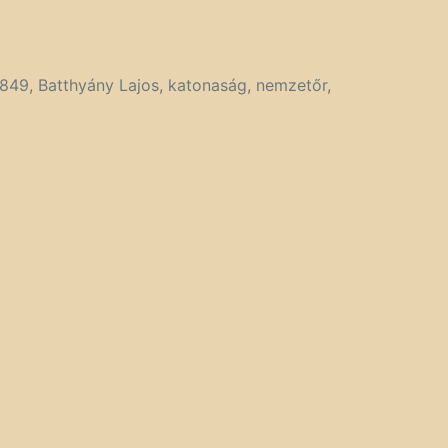
1849
,
Batthyány Lajos
,
katonaság
,
nemzetőr
,