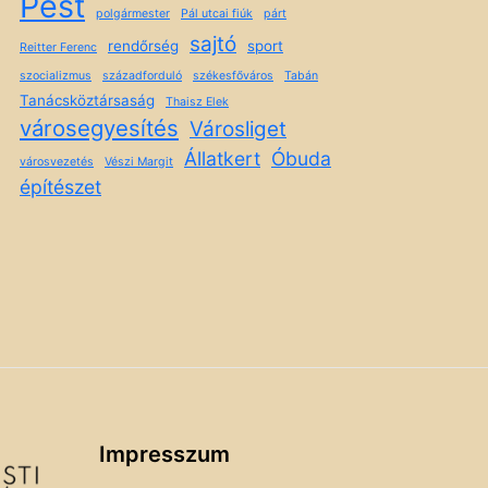
Pest
polgármester
Pál utcai fiúk
párt
sajtó
rendőrség
sport
Reitter Ferenc
szocializmus
századforduló
székesfőváros
Tabán
Tanácsköztársaság
Thaisz Elek
városegyesítés
Városliget
Állatkert
Óbuda
városvezetés
Vészi Margit
építészet
Impresszum