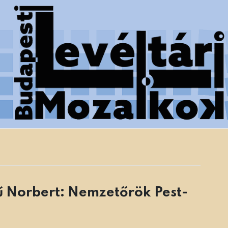
 Főváros Levéltára munkatársainak tanulmányai
ű Norbert: Nemzetőrök Pest-