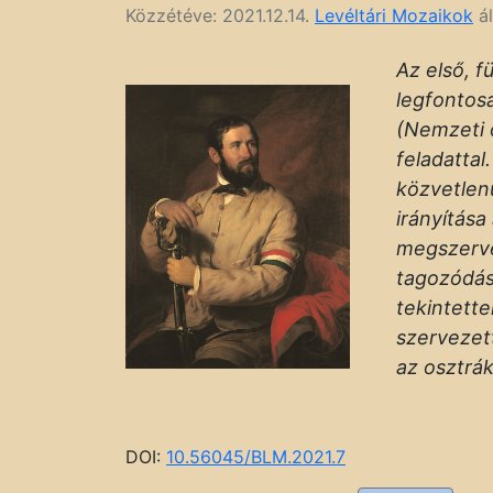
Közzétéve:
2021.12.14.
Levéltári Mozaikok
ál
Az első, f
legfontos
(Nemzeti ő
feladatta
közvetlen
irányítása
megszerve
tagozódásá
tekintette
szervezet
az osztrák
DOI:
10.56045/BLM.2021.7