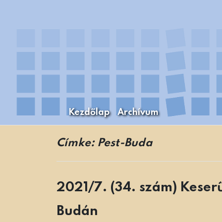
Skip
to
content
Kezdőlap
Archívum
A Budapesti Levéltári Mozaikok Budapest
Levéltári Mozaikok
Címke:
Pest-Buda
2021/7. (34. szám) Keser
Budán