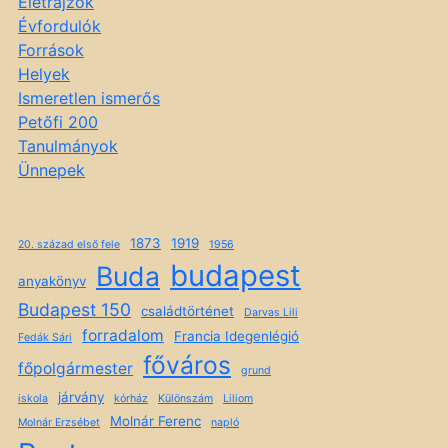
Életrajzok
Évfordulók
Források
Helyek
Ismeretlen ismerős
Petőfi 200
Tanulmányok
Ünnepek
1873
1919
20. század első fele
1956
budapest
Buda
anyakönyv
Budapest 150
családtörténet
Darvas Lili
forradalom
Francia Idegenlégió
Fedák Sári
főváros
főpolgármester
grund
járvány
iskola
kórház
Különszám
Liliom
Molnár Ferenc
Molnár Erzsébet
napló