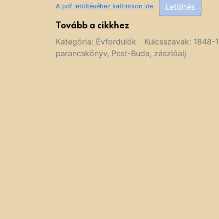
Letöltés
A pdf letöltéséhez kattintson ide
Tovább a cikkhez
Kategória:
Évfordulók
Kulcsszavak:
1848-
parancskönyv
,
Pest-Buda
,
zászlóalj