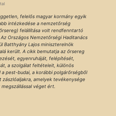
tal
üggetlen, felelős magyar kormány egyik
abb intézkedése a nemzetőrség
rsereg) felállítása volt rendfenntartó
l. Az Országos Nemzetőrségi Haditanács
ül Batthyány Lajos miniszterelnök
 alá került. A cikk bemutatja az őrsereg
zését, egyenruháját, felépítését,
t, a szolgálat feltételeit, különös
l a pest-budai, a korábbi polgárőrségből
t zászlóaljakra, amelyek tevékenysége
 megszállással véget ért.