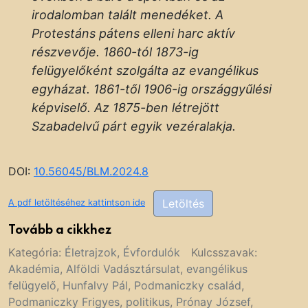
irodalomban talált menedéket. A
Protestáns pátens elleni harc aktív
részvevője. 1860-tól 1873-ig
felügyelőként szolgálta az evangélikus
egyházat. 1861-től 1906-ig országgyűlési
képviselő. Az 1875-ben létrejött
Szabadelvű párt egyik vezéralakja.
DOI:
10.56045/BLM.2024.8
Letöltés
A pdf letöltéséhez kattintson ide
Tovább a cikkhez
Kategória:
Életrajzok
,
Évfordulók
Kulcsszavak:
Akadémia
,
Alföldi Vadásztársulat
,
evangélikus
felügyelő
,
Hunfalvy Pál
,
Podmaniczky család
,
Podmaniczky Frigyes
,
politikus
,
Prónay József
,