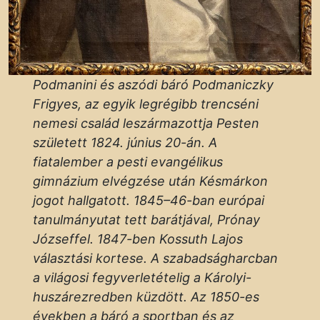
Podmanini és aszódi báró Podmaniczky
Frigyes, az egyik legrégibb trencséni
nemesi család leszármazottja Pesten
született 1824. június 20-án. A
fiatalember a pesti evangélikus
gimnázium elvégzése után Késmárkon
jogot hallgatott. 1845–46-ban európai
tanulmányutat tett barátjával, Prónay
Józseffel. 1847-ben Kossuth Lajos
választási kortese. A szabadságharcban
a világosi fegyverletételig a Károlyi-
huszárezredben küzdött. Az 1850-es
években a báró a sportban és az