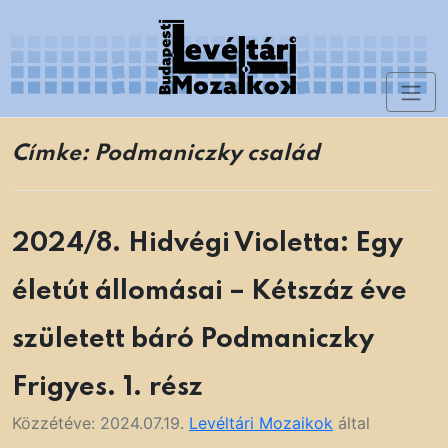
Skip
to
content
Toggl
Levéltári Mozaikok
naviga
Címke:
Podmaniczky család
2024/8. Hidvégi Violetta: Egy
életút állomásai – Kétszáz éve
született báró Podmaniczky
Frigyes. 1. rész
Közzétéve:
2024.07.19.
Levéltári Mozaikok
által