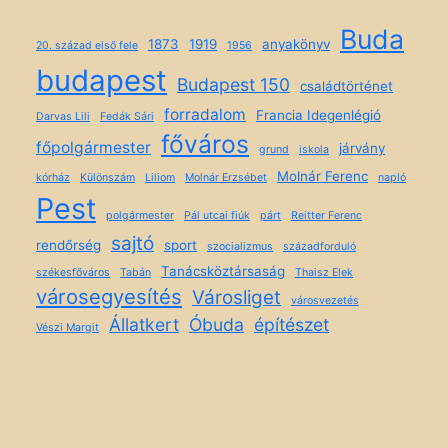
Buda
1873
1919
anyakönyv
20. század első fele
1956
budapest
Budapest 150
családtörténet
forradalom
Francia Idegenlégió
Darvas Lili
Fedák Sári
főváros
főpolgármester
járvány
grund
iskola
Molnár Ferenc
kórház
Különszám
Liliom
Molnár Erzsébet
napló
Pest
polgármester
Pál utcai fiúk
párt
Reitter Ferenc
sajtó
rendőrség
sport
szocializmus
századforduló
Tanácsköztársaság
székesfőváros
Tabán
Thaisz Elek
városegyesítés
Városliget
városvezetés
Állatkert
Óbuda
építészet
Vészi Margit