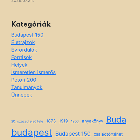
2026.07.24.
Kategóriák
Budapest 150
Életrajzok
Évfordulók
Források
Helyek
Ismeretlen ismerős
Petőfi 200
Tanulmányok
Ünnepek
Buda
1873
1919
anyakönyv
20. század első fele
1956
budapest
Budapest 150
családtörténet