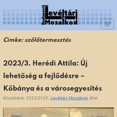
Skip
to
content
Toggl
Levéltári Mozaikok
naviga
Címke:
szőlőtermesztés
2023/3. Herédi Attila: Új
lehetőség a fejlődésre –
Kőbánya és a városegyesítés
Közzétéve:
2023.01.20.
Levéltári Mozaikok
által