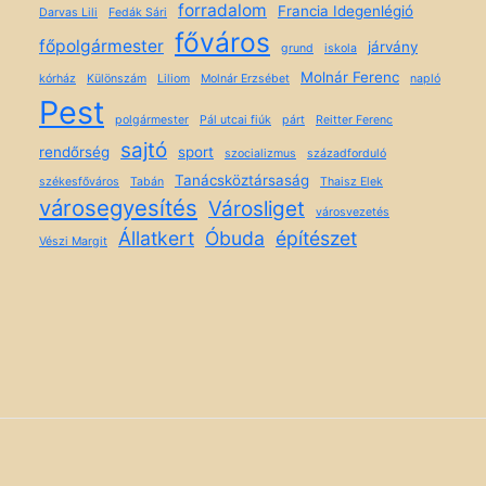
forradalom
Francia Idegenlégió
Darvas Lili
Fedák Sári
főváros
főpolgármester
járvány
grund
iskola
Molnár Ferenc
kórház
Különszám
Liliom
Molnár Erzsébet
napló
Pest
polgármester
Pál utcai fiúk
párt
Reitter Ferenc
sajtó
rendőrség
sport
szocializmus
századforduló
Tanácsköztársaság
székesfőváros
Tabán
Thaisz Elek
városegyesítés
Városliget
városvezetés
Állatkert
Óbuda
építészet
Vészi Margit