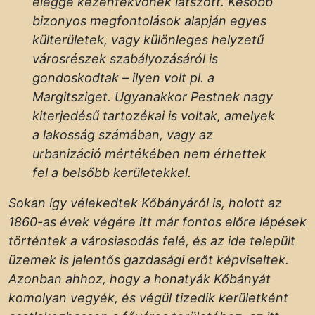
eléggé kézenfekvőnek látszott. Később
bizonyos megfontolások alapján egyes
külterületek, vagy különleges helyzetű
városrészek szabályozásáról is
gondoskodtak – ilyen volt pl. a
Margitsziget. Ugyanakkor Pestnek nagy
kiterjedésű tartozékai is voltak, amelyek
a lakosság számában, vagy az
urbanizáció mértékében nem érhettek
fel a belsőbb kerületekkel.
Sokan így vélekedtek Kőbányáról is, holott az
1860-as évek végére itt már fontos előre lépések
történtek a városiasodás felé, és az ide települt
üzemek is jelentős gazdasági erőt képviseltek.
Azonban ahhoz, hogy a honatyák Kőbányát
komolyan vegyék, és végül tizedik kerületként