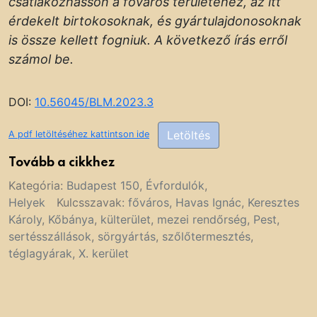
csatlakozhasson a főváros területéhez, az itt
érdekelt birtokosoknak, és gyártulajdonosoknak
is össze kellett fogniuk. A következő írás erről
számol be.
DOI:
10.56045/BLM.2023.3
Letöltés
A pdf letöltéséhez kattintson ide
Tovább a cikkhez
Kategória:
Budapest 150
,
Évfordulók
,
Helyek
Kulcsszavak:
főváros
,
Havas Ignác
,
Keresztes
Károly
,
Kőbánya
,
külterület
,
mezei rendőrség
,
Pest
,
sertésszállások
,
sörgyártás
,
szőlőtermesztés
,
téglagyárak
,
X. kerület