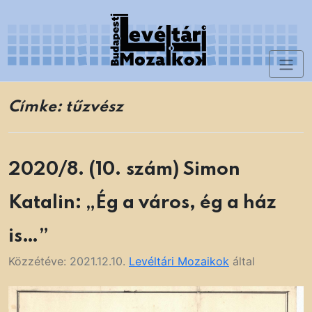
Skip
to
content
Toggl
Levéltári Mozaikok
naviga
Címke:
tűzvész
2020/8. (10. szám) Simon
Katalin: „Ég a város, ég a ház
is…”
Közzétéve:
2021.12.10.
Levéltári Mozaikok
által