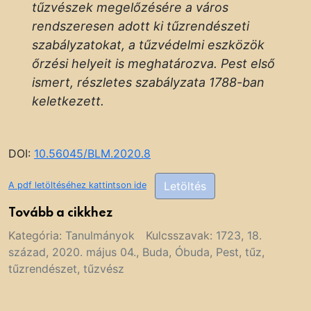
tűzvészek megelőzésére a város
rendszeresen adott ki tűzrendészeti
szabályzatokat, a tűzvédelmi eszközök
őrzési helyeit is meghatározva. Pest első
ismert, részletes szabályzata 1788-ban
keletkezett.
DOI:
10.56045/BLM.2020.8
Letöltés
A pdf letöltéséhez kattintson ide
Tovább a cikkhez
Kategória:
Tanulmányok
Kulcsszavak:
1723
,
18.
század
,
2020. május 04.
,
Buda
,
Óbuda
,
Pest
,
tűz
,
tűzrendészet
,
tűzvész