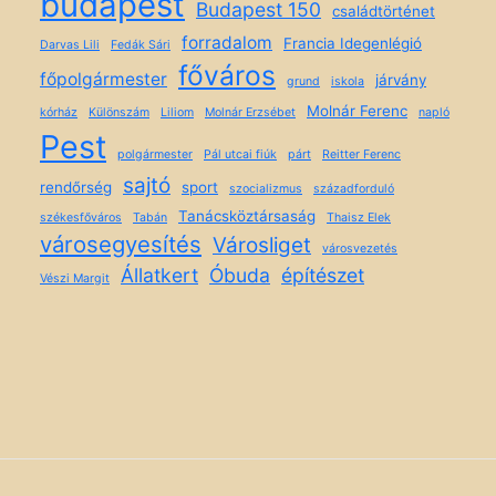
budapest
Budapest 150
családtörténet
forradalom
Francia Idegenlégió
Darvas Lili
Fedák Sári
főváros
főpolgármester
járvány
grund
iskola
Molnár Ferenc
kórház
Különszám
Liliom
Molnár Erzsébet
napló
Pest
polgármester
Pál utcai fiúk
párt
Reitter Ferenc
sajtó
rendőrség
sport
szocializmus
századforduló
Tanácsköztársaság
székesfőváros
Tabán
Thaisz Elek
városegyesítés
Városliget
városvezetés
Állatkert
Óbuda
építészet
Vészi Margit