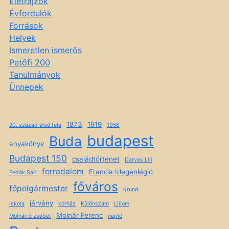
Életrajzok
Évfordulók
Források
Helyek
Ismeretlen ismerős
Petőfi 200
Tanulmányok
Ünnepek
1873
1919
20. század első fele
1956
budapest
Buda
anyakönyv
Budapest 150
családtörténet
Darvas Lili
forradalom
Francia Idegenlégió
Fedák Sári
főváros
főpolgármester
grund
járvány
iskola
kórház
Különszám
Liliom
Molnár Ferenc
Molnár Erzsébet
napló