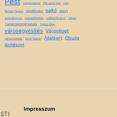
Pest
polgármester
Pál utcai fiúk
párt
sajtó
rendőrség
sport
Reitter Ferenc
szocializmus
századforduló
székesfőváros
Tabán
Tanácsköztársaság
Thaisz Elek
városegyesítés
Városliget
Állatkert
Óbuda
városvezetés
Vészi Margit
építészet
Impresszum