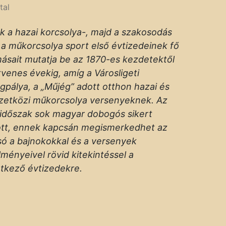
tal
kk a hazai korcsolya-, majd a szakosodás
 a műkorcsolya sport első évtizedeinek fő
másait mutatja be az 1870-es kezdetektől
tvenes évekig, amíg a Városligeti
gpálya, a „Műjég” adott otthon hazai és
etközi műkorcsolya versenyeknek. Az
 időszak sok magyar dobogós sikert
tt, ennek kapcsán megismerkedhet az
só a bajnokokkal és a versenyek
lményeivel rövid kitekintéssel a
tkező évtizedekre.