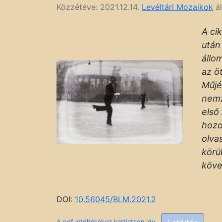
Közzétéve:
2021.12.14.
Levéltári Mozaikok
ál
A ci
után
állo
az ö
Műjé
nemz
első
hozo
olva
körü
köve
DOI:
10.56045/BLM.2021.2
A pdf letöltéséhez kattintson ide