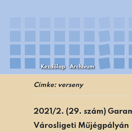
Skip
to
content
Kezdőlap
Archívum
A Budapesti Levéltári Mozaikok Budapest
Levéltári Mozaikok
Címke:
verseny
2021/2. (29. szám) Garam
Városligeti Műjégpályán