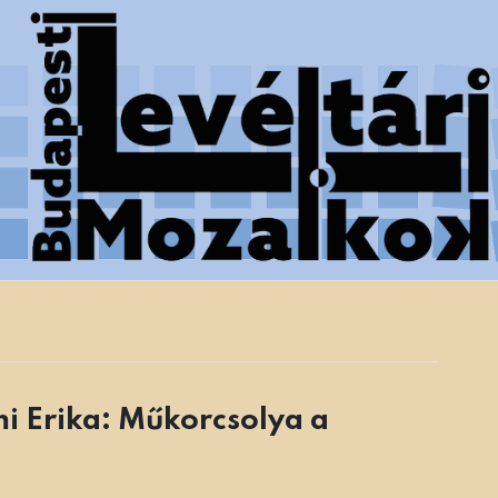
 Főváros Levéltára munkatársainak tanulmányai
i Erika: Műkorcsolya a