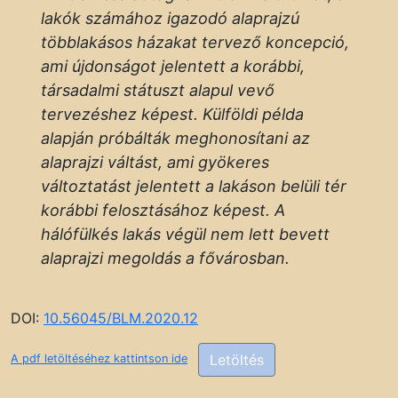
lakók számához igazodó alaprajzú
többlakásos házakat tervező koncepció,
ami újdonságot jelentett a korábbi,
társadalmi státuszt alapul vevő
tervezéshez képest. Külföldi példa
alapján próbálták meghonosítani az
alaprajzi váltást, ami gyökeres
változtatást jelentett a lakáson belüli tér
korábbi felosztásához képest. A
hálófülkés lakás végül nem lett bevett
alaprajzi megoldás a fővárosban.
DOI:
10.56045/BLM.2020.12
Letöltés
A pdf letöltéséhez kattintson ide