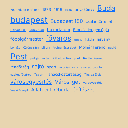
Buda
1873
1919
anyakönyv
20. század első fele
1956
budapest
Budapest 150
családtörténet
forradalom
Francia Idegenlégió
Darvas Lili
Fedák Sári
főváros
főpolgármester
járvány
grund
iskola
Molnár Ferenc
kórház
Különszám
Liliom
Molnár Erzsébet
napló
Pest
polgármester
Pál utcai fiúk
párt
Reitter Ferenc
sajtó
rendőrség
sport
szocializmus
századforduló
Tanácsköztársaság
székesfőváros
Tabán
Thaisz Elek
városegyesítés
Városliget
városvezetés
Állatkert
Óbuda
építészet
Vészi Margit