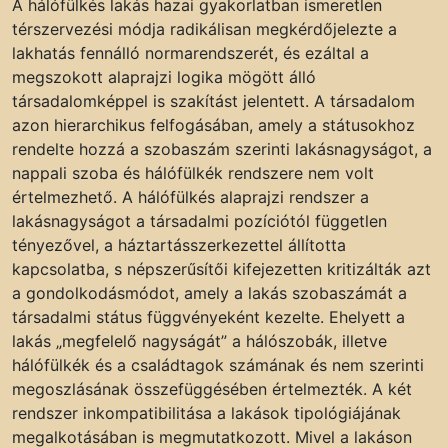
A hálófülkés lakás hazai gyakorlatban ismeretlen
térszervezési módja radikálisan megkérdőjelezte a
lakhatás fennálló normarendszerét, és ezáltal a
megszokott alaprajzi logika mögött álló
társadalomképpel is szakítást jelentett. A társadalom
azon hierarchikus felfogásában, amely a státusokhoz
rendelte hozzá a szobaszám szerinti lakásnagyságot, a
nappali szoba és hálófülkék rendszere nem volt
értelmezhető. A hálófülkés alaprajzi rendszer a
lakásnagyságot a társadalmi pozíciótól független
tényezővel, a háztartásszerkezettel állította
kapcsolatba, s népszerűsítői kifejezetten kritizálták azt
a gondolkodásmódot, amely a lakás szobaszámát a
társadalmi státus függvényeként kezelte. Ehelyett a
lakás „megfelelő nagyságát” a hálószobák, illetve
hálófülkék és a családtagok számának és nem szerinti
megoszlásának összefüggésében értelmezték. A két
rendszer inkompatibilitása a lakások tipológiájának
megalkotásában is megmutatkozott. Mivel a lakáson