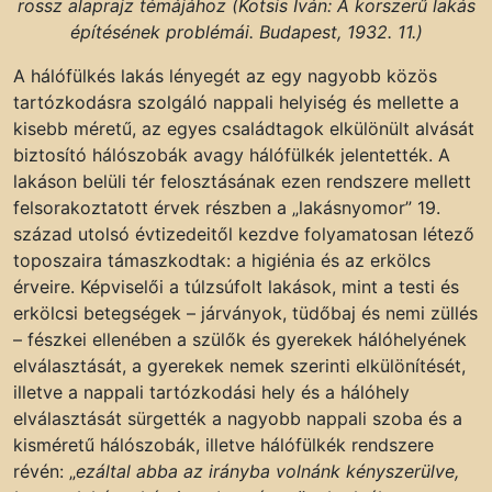
rossz alaprajz témájához (Kotsis Iván: A korszerű lakás
építésének problémái. Budapest, 1932. 11.)
A hálófülkés lakás lényegét az egy nagyobb közös
tartózkodásra szolgáló nappali helyiség és mellette a
kisebb méretű, az egyes családtagok elkülönült alvását
biztosító hálószobák avagy hálófülkék jelentették. A
lakáson belüli tér felosztásának ezen rendszere mellett
felsorakoztatott érvek részben a „lakásnyomor” 19.
század utolsó évtizedeitől kezdve folyamatosan létező
toposzaira támaszkodtak: a higiénia és az erkölcs
érveire. Képviselői a túlzsúfolt lakások, mint a testi és
erkölcsi betegségek – járványok, tüdőbaj és nemi züllés
– fészkei ellenében a szülők és gyerekek hálóhelyének
elválasztását, a gyerekek nemek szerinti elkülönítését,
illetve a nappali tartózkodási hely és a hálóhely
elválasztását sürgették a nagyobb nappali szoba és a
kisméretű hálószobák, illetve hálófülkék rendszere
révén: „
ezáltal abba az irányba volnánk kényszerülve,