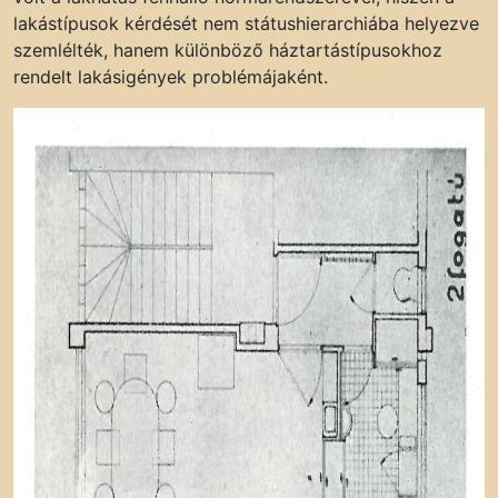
lakástípusok kérdését nem státushierarchiába helyezve
szemlélték, hanem különböző háztartástípusokhoz
rendelt lakásigények problémájaként.