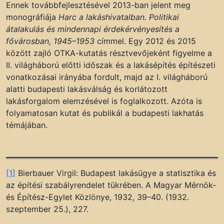
Ennek továbbfejlesztésével 2013-ban jelent meg
monográfiája
Harc a lakáshivatalban. Politikai
átalakulás és mindennapi érdekérvényesítés a
fővárosban, 1945–1953
címmel. Egy 2012 és 2015
között zajló OTKA-kutatás résztvevőjeként figyelme a
II. világháború előtti időszak és a lakásépítés építészeti
vonatkozásai irányába fordult, majd az I. világháború
alatti budapesti lakásválság és korlátozott
lakásforgalom elemzésével is foglalkozott. Azóta is
folyamatosan kutat és publikál a budapesti lakhatás
témájában.
[1]
Bierbauer Virgil: Budapest lakásügye a statisztika és
az építési szabályrendelet tükrében. A Magyar Mérnök-
és Építész-Egylet Közlönye, 1932, 39–40. (1932.
szeptember 25.), 227.