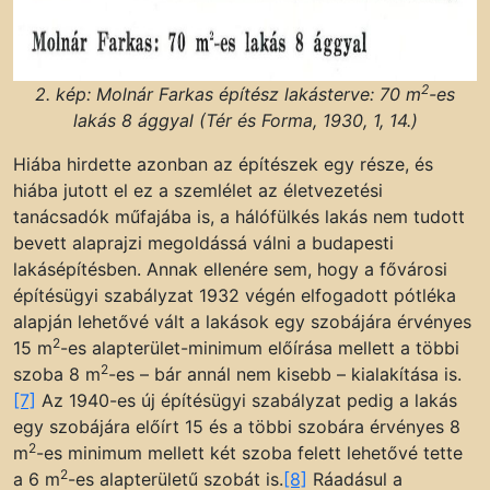
2
2. kép: Molnár Farkas építész lakásterve: 70 m
-es
lakás 8 ággyal (Tér és Forma, 1930, 1, 14.)
Hiába hirdette azonban az építészek egy része, és
hiába jutott el ez a szemlélet az életvezetési
tanácsadók műfajába is, a hálófülkés lakás nem tudott
bevett alaprajzi megoldássá válni a budapesti
lakásépítésben. Annak ellenére sem, hogy a fővárosi
építésügyi szabályzat 1932 végén elfogadott pótléka
alapján lehetővé vált a lakások egy szobájára érvényes
2
15 m
-es alapterület-minimum előírása mellett a többi
2
szoba 8 m
-es – bár annál nem kisebb – kialakítása is.
[7]
Az 1940-es új építésügyi szabályzat pedig a lakás
egy szobájára előírt 15 és a többi szobára érvényes 8
2
m
-es minimum mellett két szoba felett lehetővé tette
2
a 6 m
-es alapterületű szobát is.
[8]
Ráadásul a