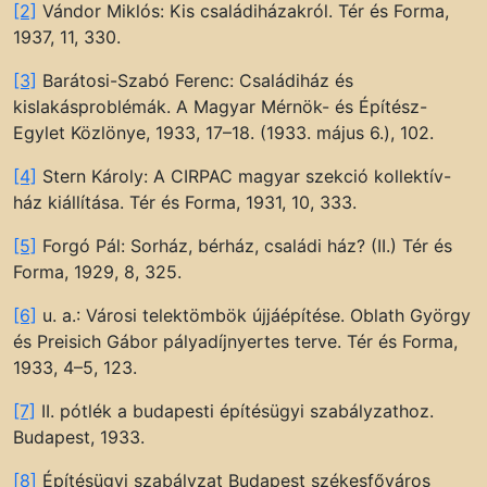
[2]
Vándor Miklós: Kis családiházakról. Tér és Forma,
1937, 11, 330.
[3]
Barátosi-Szabó Ferenc: Családiház és
kislakásproblémák. A Magyar Mérnök- és Építész-
Egylet Közlönye, 1933, 17–18. (1933. május 6.), 102.
[4]
Stern Károly: A CIRPAC magyar szekció kollektív-
ház kiállítása. Tér és Forma, 1931, 10, 333.
[5]
Forgó Pál: Sorház, bérház, családi ház? (II.) Tér és
Forma, 1929, 8, 325.
[6]
u. a.: Városi telektömbök újjáépítése. Oblath György
és Preisich Gábor pályadíjnyertes terve. Tér és Forma,
1933, 4–5, 123.
[7]
II. pótlék a budapesti építésügyi szabályzathoz.
Budapest, 1933.
[8]
Építésügyi szabályzat Budapest székesfőváros