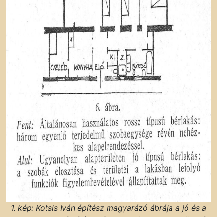
1. kép: Kotsis Iván építész magyarázó ábrája a jó és a