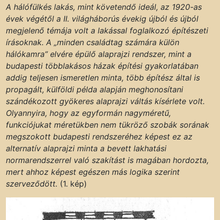
A hálófülkés lakás, mint követendő ideál, az 1920-as
évek végétől a II. világháborús évekig újból és újból
megjelenő témája volt a lakással foglalkozó építészeti
írásoknak. A „minden családtag számára külön
hálókamra” elvére épülő alaprajzi rendszer, mint a
budapesti többlakásos házak építési gyakorlatában
addig teljesen ismeretlen minta, több építész által is
propagált, külföldi példa alapján meghonosítani
szándékozott gyökeres alaprajzi váltás kísérlete volt.
Olyannyira, hogy az egyformán nagyméretű,
funkciójukat méretükben nem tükröző szobák sorának
megszokott budapesti rendszeréhez képest ez az
alternatív alaprajzi minta a bevett lakhatási
normarendszerrel való szakítást is magában hordozta,
mert ahhoz képest egészen más logika szerint
szerveződött.
(1. kép)