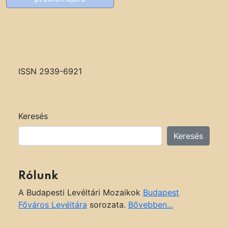
é
s
n
a
v
i
ISSN 2939-6921
g
á
c
i
Keresés
ó
Keresés
Rólunk
A Budapesti Levéltári Mozaikok
Budapest
Főváros Levéltára
sorozata.
Bővebben...