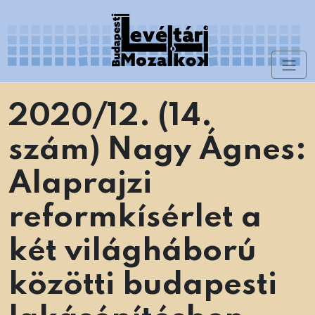
Skip
to
content
Toggl
Levéltári Mozaikok
naviga
2020/12. (14.
szám) Nagy Ágnes:
Alaprajzi
reformkísérlet a
két világháború
közötti budapesti