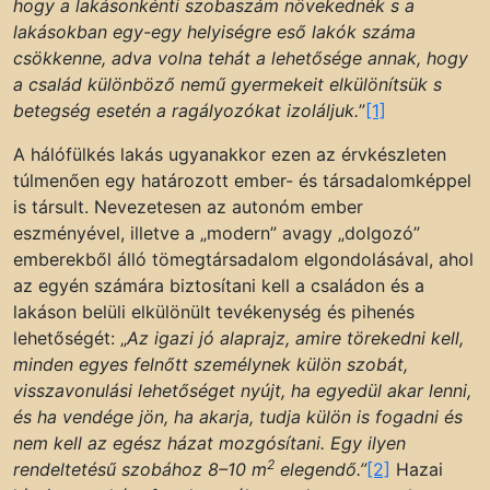
hogy a lakásonkénti szobaszám növekednék s a
lakásokban egy-egy helyiségre eső lakók száma
csökkenne, adva volna tehát a lehetősége annak, hogy
a család különböző nemű gyermekeit elkülönítsük s
betegség esetén a ragályozókat izoláljuk.
”
[1]
A hálófülkés lakás ugyanakkor ezen az érvkészleten
túlmenően egy határozott ember- és társadalomképpel
is társult. Nevezetesen az autonóm ember
eszményével, illetve a „modern” avagy „dolgozó”
emberekből álló tömegtársadalom elgondolásával, ahol
az egyén számára biztosítani kell a családon és a
lakáson belüli elkülönült tevékenység és pihenés
lehetőségét: „
Az igazi jó alaprajz, amire törekedni kell,
minden egyes felnőtt személynek külön szobát,
visszavonulási lehetőséget nyújt, ha egyedül akar lenni,
és ha vendége jön, ha akarja, tudja külön is fogadni és
nem kell az egész házat mozgósítani. Egy ilyen
2
rendeltetésű szobához 8–10 m
elegendő.”
[2]
Hazai