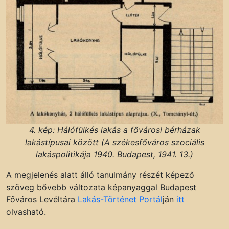
4. kép: Hálófülkés lakás a fővárosi bérházak
lakástípusai között (A székesfőváros szociális
lakáspolitikája 1940. Budapest, 1941. 13.)
A megjelenés alatt álló tanulmány részét képező
szöveg bővebb változata képanyaggal Budapest
Főváros Levéltára
Lakás-Történet Portál
ján
itt
olvasható.