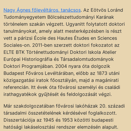
Nagy Ágnes főlevéltáros, tanácsos
. Az Eötvös Loránd
Tudományegyetem Bölcsészettudományi Karának
történelem szakán végzett. Ugyanitt folytatott doktori
tanulmányokat, amely alatt mesterképzésben is részt
vett a párizsi École des Hautes Études en Sciences
Sociales-on. 2011-ben szerzett doktori fokozatot az
ELTE BTK Történettudományi Doktori Iskola Atelier
Európai Historiográfia és Társadalomtudományok
Doktori Programjában. 2004 nyara óta dolgozik
Budapest Főváros Levéltárában, előbb az 1873 utáni
közigazgatási iratok főosztályán, majd a magánirati
referencián. Itt évek óta fővárosi személyi és családi
irathagyatékok gyűjtését és feldolgozását végzi.
Már szakdolgozatában fővárosi lakóházak 20. századi
társadalmi összetételének kérdésével foglalkozott.
Disszertációja az 1945 és 1953 közötti budapesti
hatósági lakáselosztási rendszer elemzésén alapult.