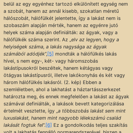
belül az egy egyénhez tartozó elkülönített egység nem
a szobát, hanem az annál kisebb, szokatlan méretű
hálószobát, hálófülkét jelentette, így a lakást nem is
szobaszám alapján mérték, hanem az egyénre jutó
helyek száma alapján definiálták: az ágyak, vagy a
hálófülkék száma szerint. Az „
elv az legyen, hogy a
helyiségek száma, a lakás nagysága az ágyak
számából adódjék
”,
[5]
mondták a hálófülkés lakás
hívei, s nem egy-, két- vagy háromszobás
lakástípusokról beszéltek, hanem kétágyas vagy
ötágyas lakástípusról, illetve lakókonyhás és két vagy
három hálófülkés lakásról. (2. kép) Ebben a
szemléletben, ahol a lakhatást a háztartásszerkezet
határozta meg, és ennek megfelelően a lakást az ágyak
számával definiálták, a lakások bevett kategorizálása
értelmét vesztette, így „
a többszobás lakást sem mint
luxuslakást, hanem mint nagyobb lélekszámú család
lakását fogtuk fel
”.
[6]
Ez a gondolkodás teljes szakítás
volt a lakhatás fennálló normarendszerével, hiszen a