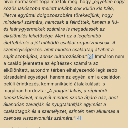
hívei normaként fogalmazták meg, hogy „
egyetlen nagy
közös lakószoba mellett inkább sok külön kis háló,
illetve egyúttal dolgozószobára törekedjünk, hogy
mindenki számára, nemcsak a felnőttek, hanem a fiú-
és leánygyermekek számára is megadassék az
elkülönülés lehetősége. Mert ez a legelemibb
életfeltétele a jól működő családi organizmusnak. A
személyiségérzés, amit minden családtag átvihet a
saját szobájába, annak bútorozásába.
”
[3]
Immáron nem
a család jelentette az építészek számára az
elkülönített, autonóm térben elhelyezendő legkisebb
társadalmi egységet, hanem az egyén, ami a családon
belüli érintkezés, kommunikáció átalakulását is
magában hordozta: „
A polgári lakás, a régimódi
beosztásával, melynél minden szoba átjáró ház, ahol
állandóan zavarják és nyugtalanítják egymást a
családtagok és a személyzet, szintén nem alkalmas a
csendes visszavonulás számára.
”
[4]