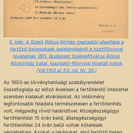
5. kép. A Szent Rókus Kórház igazgatói utasítása a
fertőző betegségek bejelentéséről a tisztifőorvosi
hivatalnak (BFL Budapest Székesfőváros Rókus
Közkórház iratai. Igazgató-főorvosi hivatali iratok
(VIII.1102.a) 53. nd. Nr. 35.)
Az 1903-as törvényhatósági szabályrendelet
összefoglalja az előző években a fertőtlenítő intézettel
szemben kialakult elvárásokat. Az intézmény
legfontosabb feladata természetesen a fertőtlenítés
volt, mégpedig rövid határidővel. Közegészségügyi
fertőtlenítést 15 órán belül, állategészségügyi
fertőtlenítést 24 órán belül voltak kötelesek
végrehajtani. Azokat a lakásokat, ahol fertőző beteg