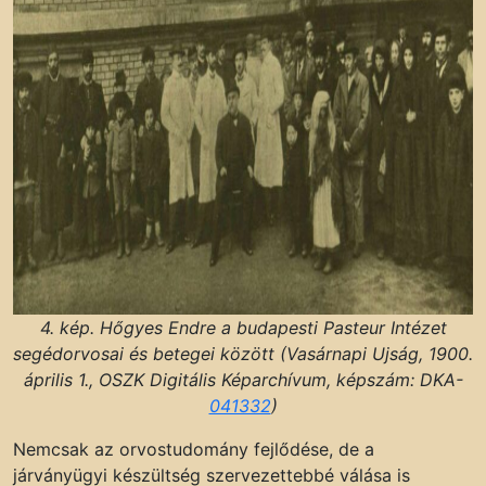
4. kép. Hőgyes Endre a budapesti Pasteur Intézet
segédorvosai és betegei között (Vasárnapi Ujság, 1900.
április 1., OSZK Digitális Képarchívum, képszám: DKA-
041332
)
Nemcsak az orvostudomány fejlődése, de a
járványügyi készültség szervezettebbé válása is