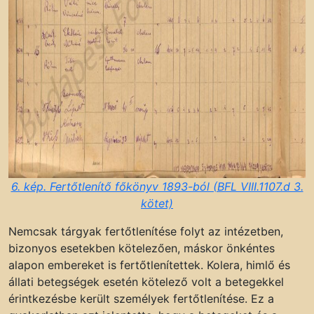
6. kép. Fertőtlenítő főkönyv 1893-ból (BFL VIII.1107.d 3.
kötet)
Nemcsak tárgyak fertőtlenítése folyt az intézetben,
bizonyos esetekben kötelezően, máskor önkéntes
alapon embereket is fertőtlenítettek. Kolera, himlő és
állati betegségek esetén kötelező volt a betegekkel
érintkezésbe került személyek fertőtlenítése. Ez a