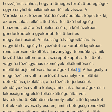
hozzájárult ahhoz, hogy a tömeges fertőző betegségek
egyre enyhébb hullámokban tértek vissza. A
Vöröskereszt közreműködésével ápolókat képeztek ki,
az orvosokat felkészítették a fertőző betegség
beazonosítására és bejelentésére, a kórházakban
gondoskodtak a gyakoribb fertőtlenítés
megvalósításáról. A lakosság felvilágosítására is
nagyobb hangsúly helyeződött: a korabeli lapokban
rendszeresen közölték a járványügyi teendőket, amik
között kiemelten fontos szerepet kapott a fertőzött
vagy fertőzésgyanús személyek elkülönítése és
mielőbbi bejelentése a hatóságok felé.
[5]
A hangsúly a
megelőzésen volt: a fertőzött személyek mielőbbi
detektálása, izolálása, a fertőzés terjedésének
akadályozása volt a kulcs, ami csak a hatóságok és a
lakosság megfelelő felkészültsége által volt
kivitelezhető. Különösen komoly felkészítő lépéseket
tettek koleraveszély esetén, ami a betegség rendkívül
magas mortalitása miatt – a megbetegedések több