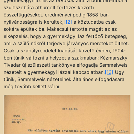
gyermekágyi láz és az orvosok által a boncteremből a
szülőszobára áthurcolt fertőzés közötti
összefüggéseket, eredményei pedig 1858-ban
nyilvánosságra is kerültek,
[12]
a köztudatba csak
sokára épültek be. Makacsul tartotta magát az az
elképzelés, hogy a gyermekágyi láz fertőző betegség,
ami a szülő nőkről terjedve járványos méreteket ölthet.
Csak a szabályrendelet kiadását követő évben, 1904-
ben tűnik változni a helyzet a szakmában: Kézmárszky
Tivadar új szülészeti tankönyve elfogadja Semmelweis
nézeteit a gyermekágyi lázzal kapcsolatban.
[13]
Úgy
tűnik, Semmelweis nézeteinek általános elfogadására
még tovább kellett várni.