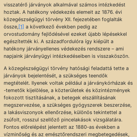
visszatérő járványok alkalmával számos intézkedést
hoztak. A hatékony védekezés elemeit az 1876. évi
közegészségügyi törvény XII. fejezetében foglalták
össze,
[1]
a következő években pedig az
orvostudomány fejlődésével ezeket újabb lépésekkel
egészítették ki. A századfordulóra így kiépült a
hatékony járványellenes védekezés rendszere – ami
napjaink járványügyi intézkedéseiben is visszaköszön.
A közegészségügyi törvény hatósági feladattá tette a
járványok bejelentését, a szükséges teendők
megtételét. Ilyenek voltak például a járványkórházak és
-temetők kijelölése, a közterületek és közintézmények
fokozott tisztításának, a betegek elszállításának
megszervezése, a szükséges gyógyszerek beszerzése,
a lakásviszonyok ellenőrzése, különös tekintettel a
zsúfolt, rosszul szellőző pincelakások vizsgálatára.
Fontos előrelépést jelentett az 1880-as években a
vízminőség és az emésztőrendszeri megbetegedések,