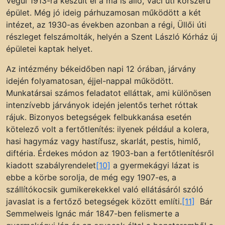
Végül 1913-ra készült el a ma is álló, Váci úti korszerű
épület. Még jó ideig párhuzamosan működött a két
intézet, az 1930-as években azonban a régi, Üllői úti
részleget felszámolták, helyén a Szent László Kórház új
épületei kaptak helyet.
Az intézmény békeidőben napi 12 órában, járvány
idején folyamatosan, éjjel-nappal működött.
Munkatársai számos feladatot elláttak, ami különösen
intenzívebb járványok idején jelentős terhet róttak
rájuk. Bizonyos betegségek felbukkanása esetén
kötelező volt a fertőtlenítés: ilyenek például a kolera,
hasi hagymáz vagy hastífusz, skarlát, pestis, himlő,
diftéria. Érdekes módon az 1903-ban a fertőtlenítésről
kiadott szabályrendelet
[10]
a gyermekágyi lázat is
ebbe a körbe sorolja, de még egy 1907-es, a
szállítókocsik gumikerekekkel való ellátásáról szóló
javaslat is a fertőző betegségek között említi.
[11]
Bár
Semmelweis Ignác már 1847-ben felismerte a