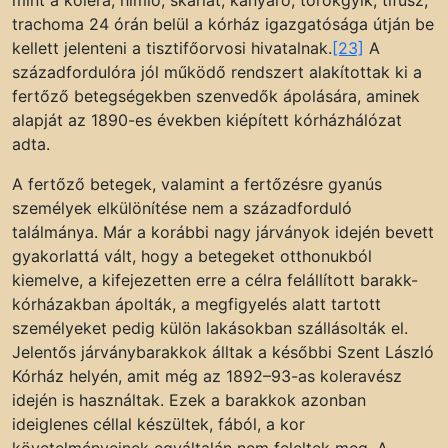
trachoma 24 órán belül a kórház igazgatósága útján be
kellett jelenteni a tisztifőorvosi hivatalnak.
[23]
A
századfordulóra jól működő rendszert alakítottak ki a
fertőző betegségekben szenvedők ápolására, aminek
alapját az 1890-es években kiépített kórházhálózat
adta.
A fertőző betegek, valamint a fertőzésre gyanús
személyek elkülönítése nem a századforduló
találmánya. Már a korábbi nagy járványok idején bevett
gyakorlattá vált, hogy a betegeket otthonukból
kiemelve, a kifejezetten erre a célra felállított barakk-
kórházakban ápolták, a megfigyelés alatt tartott
személyeket pedig külön lakásokban szállásolták el.
Jelentős járványbarakkok álltak a későbbi Szent László
Kórház helyén, amit még az 1892–93-as koleravész
idején is használtak. Ezek a barakkok azonban
ideiglenes céllal készültek, fából, a kor
követelményeinek egyáltalán nem feleltek meg. A