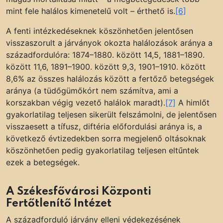
mint fele halálos kimenetelű volt – érthető is.
[6]
A fenti intézkedéseknek köszönhetően jelentősen
visszaszorult a járványok okozta halálozások aránya a
századfordulóra: 1874–1880. között 14,5, 1881–1890.
között 11,6, 1891–1900. között 9,3, 1901–1910. között
8,6% az összes halálozás között a fertőző betegségek
aránya (a tüdőgümőkórt nem számítva, ami a
korszakban végig vezető halálok maradt).
[7]
A himlőt
gyakorlatilag teljesen sikerült felszámolni, de jelentősen
visszaesett a tífusz, diftéria előfordulási aránya is, a
következő évtizedekben sorra megjelenő oltásoknak
köszönhetően pedig gyakorlatilag teljesen eltűntek
ezek a betegségek.
A Székesfővárosi Központi
Fertőtlenítő Intézet
A századforduló járvány elleni védekezésének