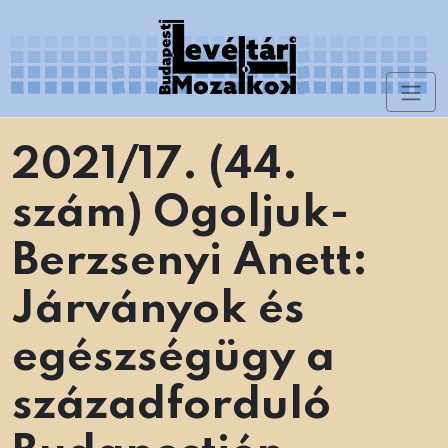
Skip
to
content
Toggl
Levéltári Mozaikok
naviga
2021/17. (44.
szám) Ogoljuk-
Berzsenyi Anett:
Járványok és
egészségügy a
századforduló