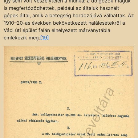
Így sem volt veszélytelen a munka: a dolgozók maguk
is megfertőződhettek, például az általuk használt
gépek által, amik a betegség hordozójává válhattak. Az
1910–20-as években bekövetkezett halálesetekről a
Váci úti épület falán elhelyezett márványtábla
emlékezik meg.
[19]