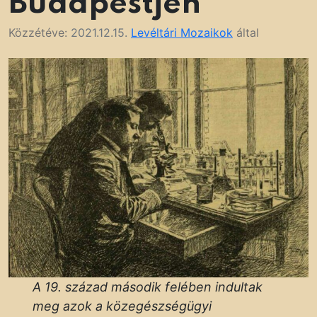
Budapestjén
Közzétéve:
2021.12.15.
Levéltári Mozaikok
által
A 19. század második felében indultak
meg azok a közegészségügyi