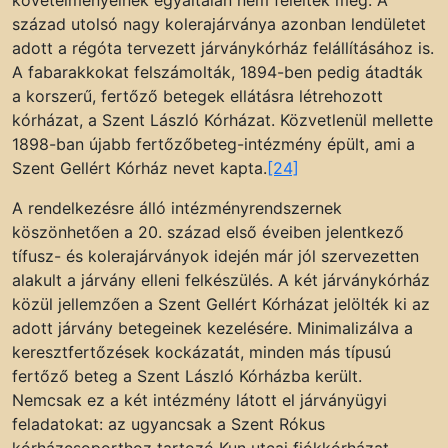
század utolsó nagy kolerajárványa azonban lendületet
adott a régóta tervezett járványkórház felállításához is.
A fabarakkokat felszámolták, 1894-ben pedig átadták
a korszerű, fertőző betegek ellátásra létrehozott
kórházat, a Szent László Kórházat. Közvetlenül mellette
1898-ban újabb fertőzőbeteg-intézmény épült, ami a
Szent Gellért Kórház nevet kapta.
[24]
A rendelkezésre álló intézményrendszernek
köszönhetően a 20. század első éveiben jelentkező
tífusz- és kolerajárványok idején már jól szervezetten
alakult a járvány elleni felkészülés. A két járványkórház
közül jellemzően a Szent Gellért Kórházat jelölték ki az
adott járvány betegeinek kezelésére. Minimalizálva a
keresztfertőzések kockázatát, minden más típusú
fertőző beteg a Szent László Kórházba került.
Nemcsak ez a két intézmény látott el járványügyi
feladatokat: az ugyancsak a Szent Rókus
kórházcsoporthoz tartozó Kun utcai fiókkórházat