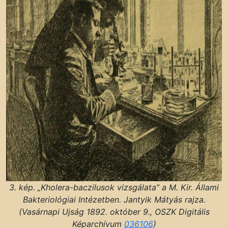
3. kép. „Kholera-baczilusok vizsgálata” a M. Kir. Állami
Bakteriológiai Intézetben. Jantyik Mátyás rajza.
(Vasárnapi Ujság 1892. október 9., OSZK Digitális
Képarchívum
036106
)