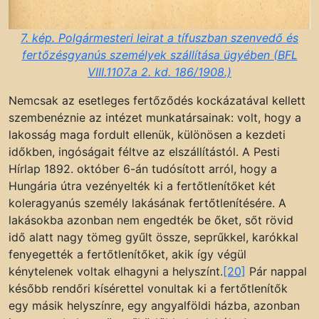
7. kép. Polgármesteri leirat a tífuszban szenvedő és
fertőzésgyanús személyek szállítása ügyében (BFL
VIII.1107.a 2. kd. 186/1908.)
Nemcsak az esetleges fertőződés kockázatával kellett
szembenéznie az intézet munkatársainak: volt, hogy a
lakosság maga fordult ellenük, különösen a kezdeti
időkben, ingóságait féltve az elszállítástól. A Pesti
Hírlap 1892. október 6-án tudósított arról, hogy a
Hungária útra vezényelték ki a fertőtlenítőket két
koleragyanús személy lakásának fertőtlenítésére. A
lakásokba azonban nem engedték be őket, sőt rövid
idő alatt nagy tömeg gyűlt össze, seprűkkel, karókkal
fenyegették a fertőtlenítőket, akik így végül
kénytelenek voltak elhagyni a helyszínt.
[20]
Pár nappal
később rendőri kísérettel vonultak ki a fertőtlenítők
egy másik helyszínre, egy angyalföldi házba, azonban