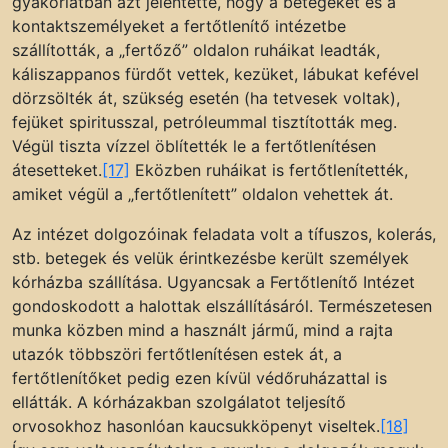
gyakorlatban azt jelentette, hogy a betegeket és a
kontaktszemélyeket a fertőtlenítő intézetbe
szállították, a „fertőző” oldalon ruháikat leadták,
káliszappanos fürdőt vettek, kezüket, lábukat kefével
dörzsölték át, szükség esetén (ha tetvesek voltak),
fejüket spiritusszal, petróleummal tisztították meg.
Végül tiszta vízzel öblítették le a fertőtlenítésen
átesetteket.
[17]
Eközben ruháikat is fertőtlenítették,
amiket végül a „fertőtlenített” oldalon vehettek át.
Az intézet dolgozóinak feladata volt a tífuszos, kolerás,
stb. betegek és velük érintkezésbe került személyek
kórházba szállítása. Ugyancsak a Fertőtlenítő Intézet
gondoskodott a halottak elszállításáról. Természetesen
munka közben mind a használt jármű, mind a rajta
utazók többszöri fertőtlenítésen estek át, a
fertőtlenítőket pedig ezen kívül védőruházattal is
ellátták. A kórházakban szolgálatot teljesítő
orvosokhoz hasonlóan kaucsukköpenyt viseltek.
[18]