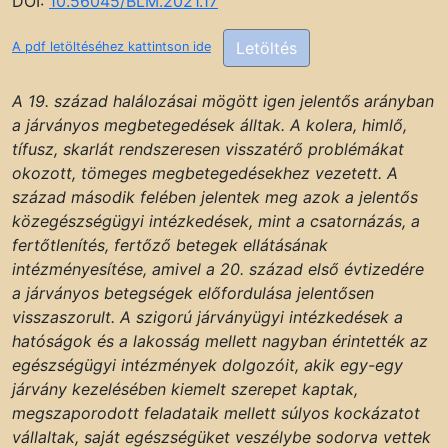
DOI:
10.56045/BLM.2021.17
Letöltés
A pdf letöltéséhez kattintson ide
A 19. század halálozásai mögött igen jelentős arányban
a járványos megbetegedések álltak. A kolera, himlő,
tífusz, skarlát rendszeresen visszatérő problémákat
okozott, tömeges megbetegedésekhez vezetett. A
század második felében jelentek meg azok a jelentős
közegészségügyi intézkedések, mint a csatornázás, a
fertőtlenítés, fertőző betegek ellátásának
intézményesítése, amivel a 20. század első évtizedére
a járványos betegségek előfordulása jelentősen
visszaszorult. A szigorú járványügyi intézkedések a
hatóságok és a lakosság mellett nagyban érintették az
egészségügyi intézmények dolgozóit, akik egy-egy
járvány kezelésében kiemelt szerepet kaptak,
megszaporodott feladataik mellett súlyos kockázatot
vállaltak, saját egészségüket veszélybe sodorva vettek