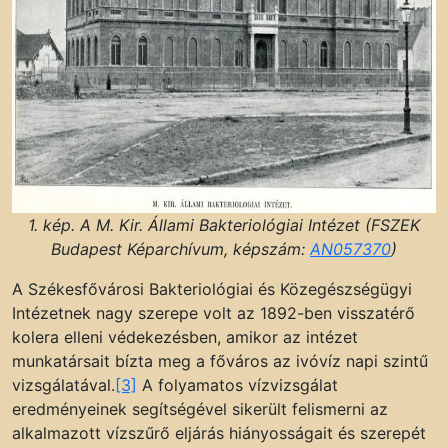
1. kép. A M. Kir. Állami Bakteriológiai Intézet (FSZEK
Budapest Képarchívum, képszám:
AN057370
)
A Székesfővárosi Bakteriológiai és Közegészségügyi
Intézetnek nagy szerepe volt az 1892-ben visszatérő
kolera elleni védekezésben, amikor az intézet
munkatársait bízta meg a főváros az ivóvíz napi szintű
vizsgálatával.
[3]
A folyamatos vízvizsgálat
eredményeinek segítségével sikerült felismerni az
alkalmazott vízszűrő eljárás hiányosságait és szerepét