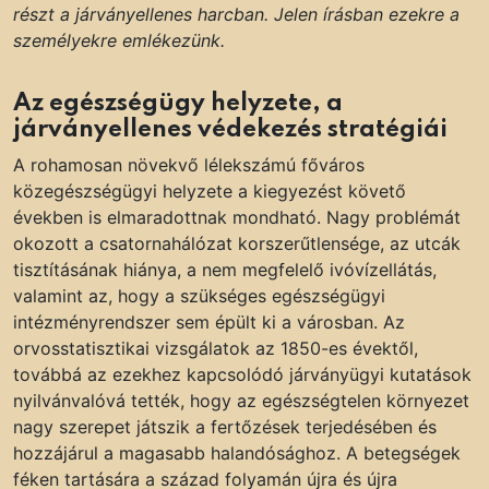
részt a járványellenes harcban. Jelen írásban ezekre a
személyekre emlékezünk.
Az egészségügy helyzete, a
járványellenes védekezés stratégiái
A rohamosan növekvő lélekszámú főváros
közegészségügyi helyzete a kiegyezést követő
években is elmaradottnak mondható. Nagy problémát
okozott a csatornahálózat korszerűtlensége, az utcák
tisztításának hiánya, a nem megfelelő ivóvízellátás,
valamint az, hogy a szükséges egészségügyi
intézményrendszer sem épült ki a városban. Az
orvosstatisztikai vizsgálatok az 1850-es évektől,
továbbá az ezekhez kapcsolódó járványügyi kutatások
nyilvánvalóvá tették, hogy az egészségtelen környezet
nagy szerepet játszik a fertőzések terjedésében és
hozzájárul a magasabb halandósághoz. A betegségek
féken tartására a század folyamán újra és újra