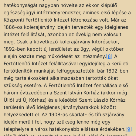
hatékonyságát nagyban növelte az ekkor kiépülő
egészségügyi intézményrendszer, aminek első lépése a
Központi Fertőtlenítő Intézet létrehozása volt. Már az
1886-os kolerajárvány idején tervezték egy ideiglenes
intézet felállítását, azonban ez évekig nem valósult
meg. Csak a következő kolerajárvány kitörésekor,
1892-ben kapott új lendületet az ügy, végül október
elején kezdte meg működését az intézmény.
[8]
A
Fertőtlenítő Intézet felállításával egyidejűleg a kerületi
fertőtlenítők munkáját felfüggesztették, bár 1892-ben
még tartalékosként alkalmazásban tartották őket
szükség esetére. A Fertőtlenítő Intézet fennállása első
három évtizedében a Szent István Kórház (akkor még
Üllői úti Új Kórház) és a későbbi Szent László Kórház
területén lévő ideiglenes járványbarakkok között
helyezkedett el. Az 1908-as skarlát- és tífuszjárvány
idején merült fel, hogy szükség lenne még egy
telephelyre a város hatékonyabb ellátása érdekében.
[9]