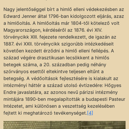
Nagy jelentőséggel bírt a himlő elleni védekezésben az
Edward Jenner által 1796-ban kidolgozott eljárás, azaz
a himlőoltás. A himlőoltás már 1804-től kötelező volt
Magyarországon, kérdéséről az 1876. évi XIV.
törvénycikk XIII. fejezete rendelkezett, de igazán az
1887. évi XXII. törvénycikk szigorúbb intézkedéseit
követően kezdett érződni a himlő elleni fellépés. A
század végére drasztikusan lecsökkent a himlős
betegek száma, a 20. században pedig néhány
szórványos esettől eltekintve teljesen eltűnt a
betegség. A védőoltások fejlesztésére is kialakult az
intézményi háttér a század utolsó évtizedére: Hőgyes
Endre javaslatára, az azonos nevű párizsi intézmény
mintájára 1890-ben megalapították a budapesti Pasteur
Intézetet, ami különösen a veszettség kezelésében
fejtett ki meghatározó tevékenységet.
[4]