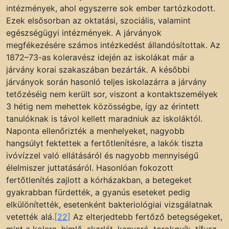
intézmények, ahol egyszerre sok ember tartózkodott.
Ezek elsősorban az oktatási, szociális, valamint
egészségügyi intézmények. A járványok
megfékezésére számos intézkedést állandósítottak. Az
1872–73-as koleravész idején az iskolákat már a
járvány korai szakaszában bezárták. A későbbi
járványok során hasonló teljes iskolazárra a járvány
tetőzéséig nem került sor, viszont a kontaktszemélyek
3 hétig nem mehettek közösségbe, így az érintett
tanulóknak is távol kellett maradniuk az iskoláktól.
Naponta ellenőrizték a menhelyeket, nagyobb
hangsúlyt fektettek a fertőtlenítésre, a lakók tiszta
ivóvízzel való ellátásáról és nagyobb mennyiségű
élelmiszer juttatásáról. Hasonlóan fokozott
fertőtlenítés zajlott a kórházakban, a betegeket
gyakrabban fürdették, a gyanús eseteket pedig
elkülönítették, esetenként bakteriológiai vizsgálatnak
vetették alá.
[22]
Az elterjedtebb fertőző betegségeket,
mint a kolera, himlő, skarlát, kanyaró, torokgyík, tífusz,