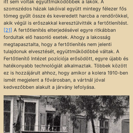
itt sem voltak együttműködőbbek a lakók. A
szomszédos házak lakóival együtt mintegy félezer fős
tömeg gyűlt össze és keveredett harcba a rendőrökkel,
akik végül is erőszakkal keresztülvitték a fertőtlenítést.
[21]
A fertőtlenítés elterjedésével egyre ritkábban
fordultak elő hasonló esetek. Ahogy a lakosság
megtapasztalta, hogy a fertőtlenítés nem jelenti
tulajdonuk elvesztését, együttműködőbbé váltak. A
Fertőtlenítő Intézet pozíciója erősödött, egyre újabb és
hatékonyabb technológiát alkalmaztak. Többek között
ez is hozzájárult ahhoz, hogy amikor a kolera 1910-ben
ismét megjelent a fővárosban, a vártnál jóval
kedvezőbben alakult a járvány lefolyása.