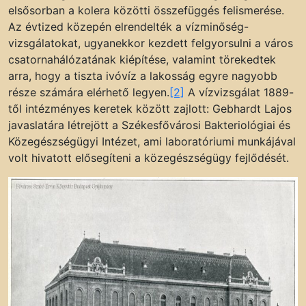
elsősorban a kolera közötti összefüggés felismerése.
Az évtized közepén elrendelték a vízminőség-
vizsgálatokat, ugyanekkor kezdett felgyorsulni a város
csatornahálózatának kiépítése, valamint törekedtek
arra, hogy a tiszta ivóvíz a lakosság egyre nagyobb
része számára elérhető legyen.
[2]
A vízvizsgálat 1889-
től intézményes keretek között zajlott: Gebhardt Lajos
javaslatára létrejött a Székesfővárosi Bakteriológiai és
Közegészségügyi Intézet, ami laboratóriumi munkájával
volt hivatott elősegíteni a közegészségügy fejlődését.