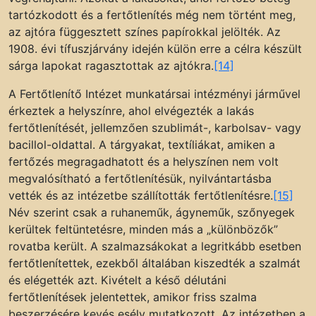
tartózkodott és a fertőtlenítés még nem történt meg,
az ajtóra függesztett színes papírokkal jelölték. Az
1908. évi tífuszjárvány idején külön erre a célra készült
sárga lapokat ragasztottak az ajtókra.
[14]
A Fertőtlenítő Intézet munkatársai intézményi járművel
érkeztek a helyszínre, ahol elvégezték a lakás
fertőtlenítését, jellemzően szublimát-, karbolsav- vagy
bacillol-oldattal. A tárgyakat, textíliákat, amiken a
fertőzés megragadhatott és a helyszínen nem volt
megvalósítható a fertőtlenítésük, nyilvántartásba
vették és az intézetbe szállították fertőtlenítésre.
[15]
Név szerint csak a ruhaneműk, ágyneműk, szőnyegek
kerültek feltüntetésre, minden más a „különbözők”
rovatba került. A szalmazsákokat a legritkább esetben
fertőtlenítettek, ezekből általában kiszedték a szalmát
és elégették azt. Kivételt a késő délutáni
fertőtlenítések jelentettek, amikor friss szalma
beszerzésére kevés esély mutatkozott. Az intézetben a