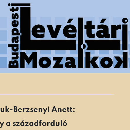
 Főváros Levéltára munkatársainak tanulmányai
juk-Berzsenyi Anett:
y a századforduló