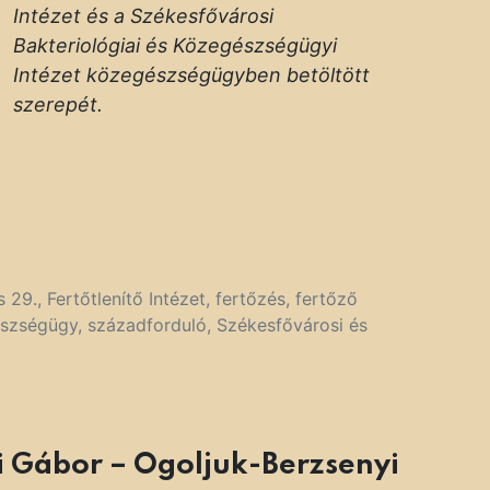
Intézet és a Székesfővárosi
Bakteriológiai és Közegészségügyi
Intézet közegészségügyben betöltött
szerepét.
s 29.
,
Fertőtlenítő Intézet
,
fertőzés
,
fertőző
szségügy
,
századforduló
,
Székesfővárosi és
ai Gábor – Ogoljuk-Berzsenyi