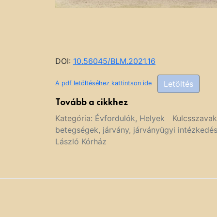
DOI:
10.56045/BLM.2021.16
Letöltés
A pdf letöltéséhez kattintson ide
Tovább a cikkhez
Kategória:
Évfordulók
,
Helyek
Kulcsszava
betegségek
,
járvány
,
járványügyi intézkedé
László Kórház