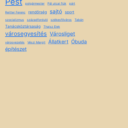
Pest
polgármester
Pál utcai fiúk
párt
sajtó
rendőrség
sport
Reitter Ferenc
szocializmus
századforduló
székesfőváros
Tabán
Tanácsköztársaság
Thaisz Elek
városegyesítés
Városliget
Állatkert
Óbuda
városvezetés
Vészi Margit
építészet