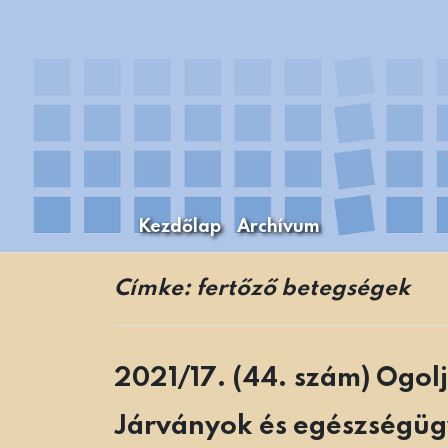
Skip
to
content
Kezdőlap
Archívum
A Budapesti Levéltári Mozaikok Budapest
Levéltári Mozaikok
Címke:
fertőző betegségek
2021/17. (44. szám) Ogol
Járványok és egészségüg