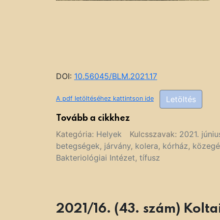
DOI:
10.56045/BLM.2021.17
Letöltés
A pdf letöltéséhez kattintson ide
Tovább a cikkhez
Kategória:
Helyek
Kulcsszavak:
2021. júniu
betegségek
,
járvány
,
kolera
,
kórház
,
közegé
Bakteriológiai Intézet
,
tífusz
2021/16. (43. szám) Kolt