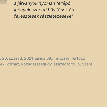
a járványok nyomán fellépő
igények szerinti bővítések és
fejlesztések részletezésével.
k:
20. század
,
2021. június 09.
,
fertőzés
,
fertőző
sek
,
kórház
,
közegészségügy
,
századforduló
,
Szent