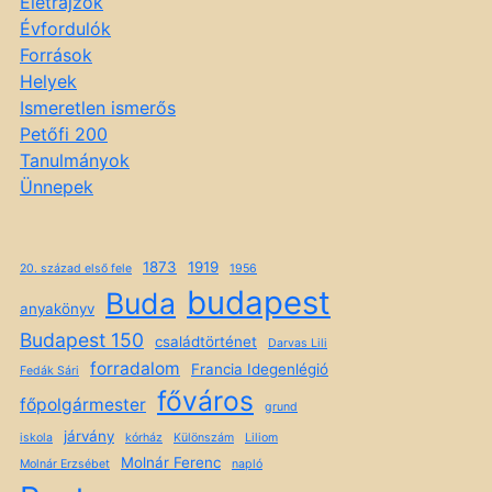
Életrajzok
Évfordulók
Források
Helyek
Ismeretlen ismerős
Petőfi 200
Tanulmányok
Ünnepek
1873
1919
20. század első fele
1956
budapest
Buda
anyakönyv
Budapest 150
családtörténet
Darvas Lili
forradalom
Francia Idegenlégió
Fedák Sári
főváros
főpolgármester
grund
járvány
iskola
kórház
Különszám
Liliom
Molnár Ferenc
Molnár Erzsébet
napló