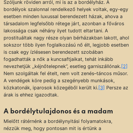
Szóljunk röviden arról, mi is az a bordélyház. A
bordélyok szalonnal rendelkező helyek voltak, egy-egy
esetben minden luxussal berendezett házak, ahova a
társadalom legfelsőbb rétege járt, azonban a főváros
lakossága csak néhány ilyet tudott eltartani. A
prostituáltak nagy része olyan bérházakban lakott, ahol
sokszor több ilyen foglalkozású nő élt, legjobb esetben
is csak egy ízlésesen berendezett szobában
fogadhatták a nők a kuncsaftjaikat, tehát inkább
nevezhetjük ,,kéjnőtelepnek”, esetleg garniszállónak.
[2]
Nem szolgáltak fel ételt, nem volt zenés–táncos műsor.
A vendégek köre pedig a szegényebb munkások,
közkatonák, iparosok közegéből került ki.
[3]
Persze az
árak is ehhez igazodtak.
A bordélytulajdonos és a madam
Mielőtt rátérnénk a bordélynyitási folyamatokra,
nézzük meg, hogy pontosan mit is értünk a