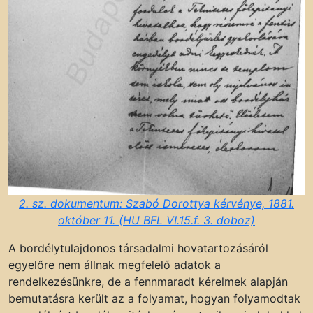
2. sz. dokumentum: Szabó Dorottya kérvénye, 1881.
október 11. (HU BFL VI.15.f. 3. doboz)
A bordélytulajdonos társadalmi hovatartozásáról
egyelőre nem állnak megfelelő adatok a
rendelkezésünkre, de a fennmaradt kérelmek alapján
bemutatásra került az a folyamat, hogyan folyamodtak