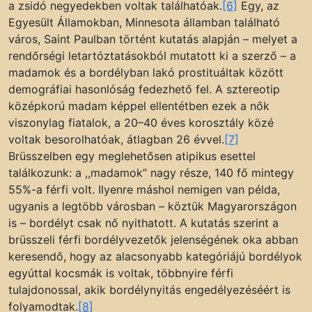
a zsidó negyedekben voltak találhatóak.
[6]
Egy, az
Egyesült Államokban, Minnesota államban található
város, Saint Paulban történt kutatás alapján – melyet a
rendőrségi letartóztatásokból mutatott ki a szerző – a
madamok és a bordélyban lakó prostituáltak között
demográfiai hasonlóság fedezhető fel. A sztereotip
középkorú madam képpel ellentétben ezek a nők
viszonylag fiatalok, a 20–40 éves korosztály közé
voltak besorolhatóak, átlagban 26 évvel.
[7]
Brüsszelben egy meglehetősen atipikus esettel
találkozunk: a ,,madamok” nagy része, 140 fő mintegy
55%-a férfi volt. Ilyenre máshol nemigen van példa,
ugyanis a legtöbb városban – köztük Magyarországon
is – bordélyt csak nő nyithatott. A kutatás szerint a
brüsszeli férfi bordélyvezetők jelenségének oka abban
keresendő, hogy az alacsonyabb kategóriájú bordélyok
egyúttal kocsmák is voltak, többnyire férfi
tulajdonossal, akik bordélynyitás engedélyezéséért is
folyamodtak.
[8]