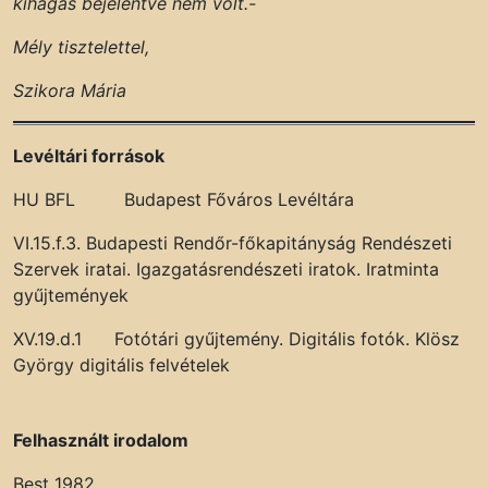
kihágás bejelentve nem volt.-
Mély tisztelettel,
Szikora Mária
Levéltári források
HU BFL Budapest Főváros Levéltára
VI.15.f.3. Budapesti Rendőr-főkapitányság Rendészeti
Szervek iratai. Igazgatásrendészeti iratok. Iratminta
gyűjtemények
XV.19.d.1 Fotótári gyűjtemény. Digitális fotók. Klösz
György digitális felvételek
Felhasznált irodalom
Best 1982.