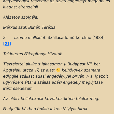
Kegyeskedjék részemre az üzleti engedélyt megadni és
kiadást elrendelni!
Alázatos szolgája:
Márkus szül: Burián Terézia
2. számú melléklet
: Szállásadó nő kérelme (1884)
[21]
Tekintetes Főkapitányi Hivatal!
Tisztelettel alulírott lakásomon |: Budapest VII. ker.
Aggteleki utcza 17, sz alatt
kéjhölgyek számára
ediggilé szállást adási engedélylyel bírván ·/· a. igazolt
ügyvédem által a szállás adási engedély megújítása
iránt esedezem.
Az előírt kellékeknek következőkben felelek meg.
Fentjelölt házban önálló lakosztálylyal bírok.