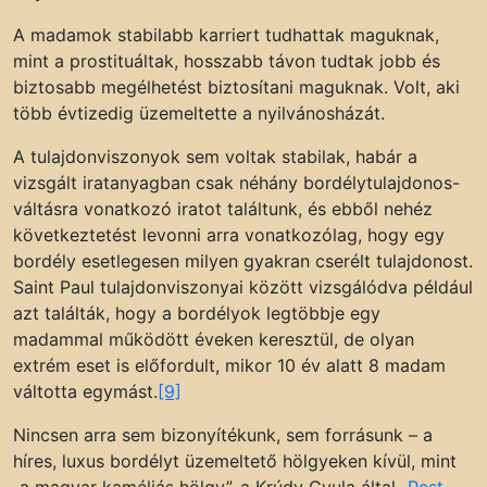
A madamok stabilabb karriert tudhattak maguknak,
mint a prostituáltak, hosszabb távon tudtak jobb és
biztosabb megélhetést biztosítani maguknak. Volt, aki
több évtizedig üzemeltette a nyilvánosházát.
A tulajdonviszonyok sem voltak stabilak, habár a
vizsgált iratanyagban csak néhány bordélytulajdonos-
váltásra vonatkozó iratot találtunk, és ebből nehéz
következtetést levonni arra vonatkozólag, hogy egy
bordély esetlegesen milyen gyakran cserélt tulajdonost.
Saint Paul tulajdonviszonyai között vizsgálódva például
azt találták, hogy a bordélyok legtöbbje egy
madammal működött éveken keresztül, de olyan
extrém eset is előfordult, mikor 10 év alatt 8 madam
váltotta egymást.
[9]
Nincsen arra sem bizonyítékunk, sem forrásunk – a
híres, luxus bordélyt üzemeltető hölgyeken kívül, mint