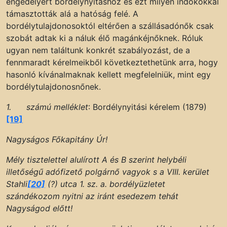
engedélyért bordélynyitáshoz és ezt milyen indokokkal
támasztották alá a hatóság felé. A
bordélytulajdonosoktól eltérően a szállásadónők csak
szobát adtak ki a náluk élő magánkéjnőknek. Róluk
ugyan nem találtunk konkrét szabályozást, de a
fennmaradt kérelmeikből következtethetünk arra, hogy
hasonló kívánalmaknak kellett megfelelniük, mint egy
bordélytulajdonosnőnek.
1. számú melléklet
: Bordélynyitási kérelem (1879)
[19]
Nagyságos Főkapitány Úr!
Mély tisztelettel alulírott A és B szerint helybéli
illetőségű adófizető polgárnő vagyok s a VIII. kerület
Stahli
[20]
(?) utca 1. sz. a. bordélyüzletet
szándékozom nyitni az iránt esedezem tehát
Nagyságod előtt!