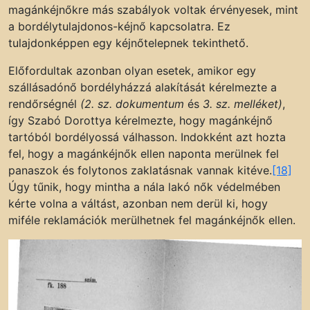
magánkéjnőkre más szabályok voltak érvényesek, mint
a bordélytulajdonos-kéjnő kapcsolatra. Ez
tulajdonképpen egy kéjnőtelepnek tekinthető.
Előfordultak azonban olyan esetek, amikor egy
szállásadónő bordélyházzá alakítását kérelmezte a
rendőrségnél
(2. sz. dokumentum
és
3. sz. melléket)
,
így Szabó Dorottya kérelmezte, hogy magánkéjnő
tartóból bordélyossá válhasson. Indokként azt hozta
fel, hogy a magánkéjnők ellen naponta merülnek fel
panaszok és folytonos zaklatásnak vannak kitéve.
[18]
Úgy tűnik, hogy mintha a nála lakó nők védelmében
kérte volna a váltást, azonban nem derül ki, hogy
miféle reklamációk merülhetnek fel magánkéjnők ellen.