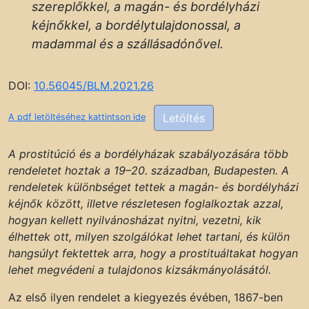
szereplőkkel, a magán- és bordélyházi
kéjnőkkel, a bordélytulajdonossal, a
madammal és a szállásadónővel.
DOI:
10.56045/BLM.2021.26
Letöltés
A pdf letöltéséhez kattintson ide
A prostitúció és a bordélyházak szabályozására több
rendeletet hoztak a 19–20. században, Budapesten. A
rendeletek különbséget tettek a magán- és bordélyházi
kéjnők között, illetve részletesen foglalkoztak azzal,
hogyan kellett nyilvánosházat nyitni, vezetni, kik
élhettek ott, milyen szolgálókat lehet tartani, és külön
hangsúlyt fektettek arra, hogy a prostituáltakat hogyan
lehet megvédeni a tulajdonos kizsákmányolásától.
Az első ilyen rendelet a kiegyezés évében, 1867-ben