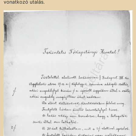
vonatkozó utalás.