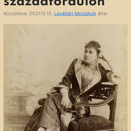
századfordulón
Közzétéve:
2021.12.15.
Levéltári Mozaikok
által