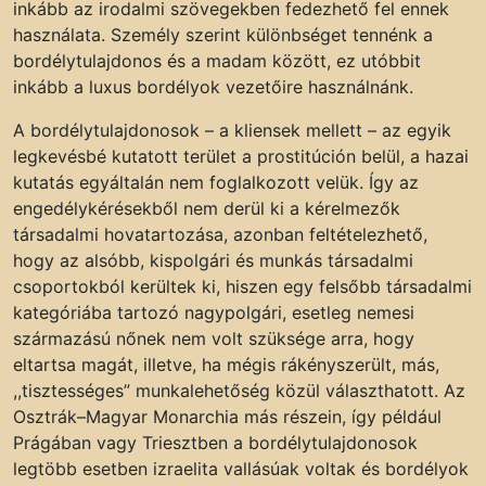
inkább az irodalmi szövegekben fedezhető fel ennek
használata. Személy szerint különbséget tennénk a
bordélytulajdonos és a madam között, ez utóbbit
inkább a luxus bordélyok vezetőire használnánk.
A bordélytulajdonosok – a kliensek mellett – az egyik
legkevésbé kutatott terület a prostitúción belül, a hazai
kutatás egyáltalán nem foglalkozott velük. Így az
engedélykérésekből nem derül ki a kérelmezők
társadalmi hovatartozása, azonban feltételezhető,
hogy az alsóbb, kispolgári és munkás társadalmi
csoportokból kerültek ki, hiszen egy felsőbb társadalmi
kategóriába tartozó nagypolgári, esetleg nemesi
származású nőnek nem volt szüksége arra, hogy
eltartsa magát, illetve, ha mégis rákényszerült, más,
,,tisztességes” munkalehetőség közül választhatott. Az
Osztrák–Magyar Monarchia más részein, így például
Prágában vagy Triesztben a bordélytulajdonosok
legtöbb esetben izraelita vallásúak voltak és bordélyok