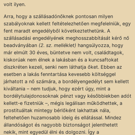
volt ilyen.
Arra, hogy a szállásadónőknek pontosan milyen
szabályoknak kellett feltételezhetően megfelelniük, egy
fent maradt engedélyből következtethetünk. A
szállásadási engedélyének meghosszabbítását kérő nő
beadványában
(2. sz. melléklet)
hangsúlyozza, hogy
már elmúlt 30 éves, büntetve nem volt, családtagok,
kiskorúak nem élnek a lakásban és a kuncsaftokat
diszkréten kezeli, senki nem láthatja őket. Ebben az
esetben a lakás fenntartása kevesebb költséggel
járhatott a nő számára, a bordélyengedélyt sem kellett
kiváltania – nem tudjuk, hogy ezért úgy, mint a
bordélytulajdonosoknak pénzt vagy későbbiekben adót
kellett-e fizetniük –, mégis legálisan működhettek, a
prostituáltak mintegy bérlőként lakhattak nála,
feltehetően huzamosabb ideig és ellátással. Mindez
állandóságot és nagyobb biztonságot jelenthetett
nekik, mint egyedül élni és dolgozni. Így a