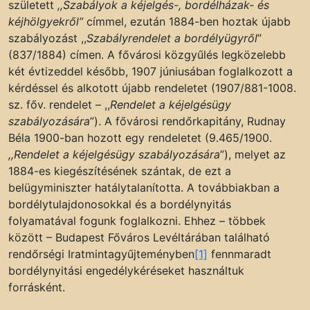
született
,,Szabályok a kéjelgés-, bordélházak- és
kéjhölgyekről”
címmel, ezután 1884-ben hoztak újabb
szabályozást ,,
Szabályrendelet a bordélyügyről
”
(837/1884) címen. A fővárosi közgyűlés legközelebb
két évtizeddel később, 1907 júniusában foglalkozott a
kérdéssel és alkotott újabb rendeletet (1907/881-1008.
sz. főv. rendelet – ,,
Rendelet a kéjelgésügy
szabályozására
”). A fővárosi rendőrkapitány, Rudnay
Béla 1900-ban hozott egy rendeletet (9.465/1900.
,,Rendelet a kéjelgésügy szabályozására
”), melyet az
1884-es kiegészítésének szántak, de ezt a
belügyminiszter hatálytalanította. A továbbiakban a
bordélytulajdonosokkal és a bordélynyitás
folyamatával fogunk foglalkozni. Ehhez – többek
között – Budapest Főváros Levéltárában található
rendőrségi Iratmintagyűjteményben
[1]
fennmaradt
bordélynyitási engedélykéréseket használtuk
forrásként.