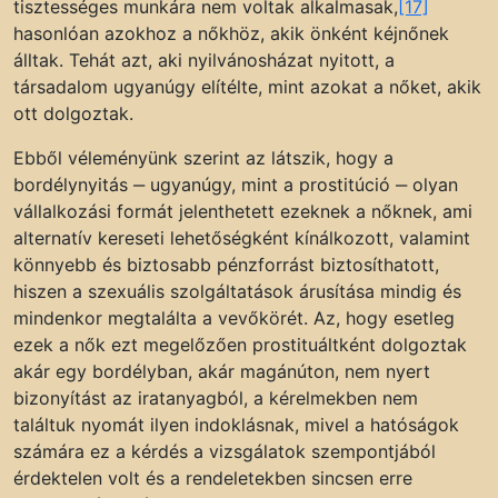
tisztességes munkára nem voltak alkalmasak,
[17]
hasonlóan azokhoz a nőkhöz, akik önként kéjnőnek
álltak. Tehát azt, aki nyilvánosházat nyitott, a
társadalom ugyanúgy elítélte, mint azokat a nőket, akik
ott dolgoztak.
Ebből véleményünk szerint az látszik, hogy a
bordélynyitás ‒ ugyanúgy, mint a prostitúció ‒ olyan
vállalkozási formát jelenthetett ezeknek a nőknek, ami
alternatív kereseti lehetőségként kínálkozott, valamint
könnyebb és biztosabb pénzforrást biztosíthatott,
hiszen a szexuális szolgáltatások árusítása mindig és
mindenkor megtalálta a vevőkörét. Az, hogy esetleg
ezek a nők ezt megelőzően prostituáltként dolgoztak
akár egy bordélyban, akár magánúton, nem nyert
bizonyítást az iratanyagból, a kérelmekben nem
találtuk nyomát ilyen indoklásnak, mivel a hatóságok
számára ez a kérdés a vizsgálatok szempontjából
érdektelen volt és a rendeletekben sincsen erre