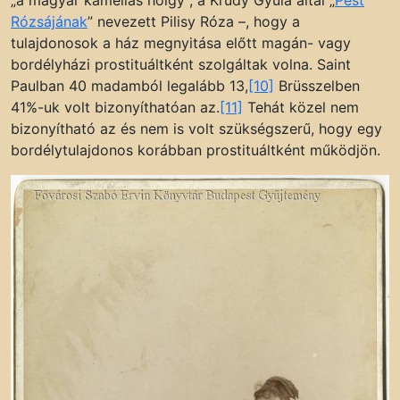
„a magyar kaméliás hölgy”, a Krúdy Gyula által „
Pest
Rózsájának
” nevezett Pilisy Róza –, hogy a
tulajdonosok a ház megnyitása előtt magán- vagy
bordélyházi prostituáltként szolgáltak volna. Saint
Paulban 40 madamból legalább 13,
[10]
Brüsszelben
41%-uk volt bizonyíthatóan az.
[11]
Tehát közel nem
bizonyítható az és nem is volt szükségszerű, hogy egy
bordélytulajdonos korábban prostituáltként működjön.