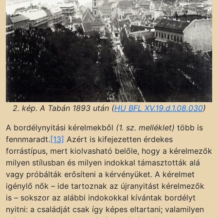
2. kép. A Tabán 1893 után (
HU BFL XV.19.d.1.08.030
)
A bordélynyitási kérelmekből
(1. sz. melléklet)
több is
fennmaradt.
[13]
Azért is kifejezetten érdekes
forrástípus, mert kiolvasható belőle, hogy a kérelmezők
milyen stílusban és milyen indokkal támasztották alá
vagy próbálták erősíteni a kérvényüket. A kérelmet
igénylő nők – ide tartoznak az újranyitást kérelmezők
is – sokszor az alábbi indokokkal kívántak bordélyt
nyitni: a családját csak így képes eltartani; valamilyen