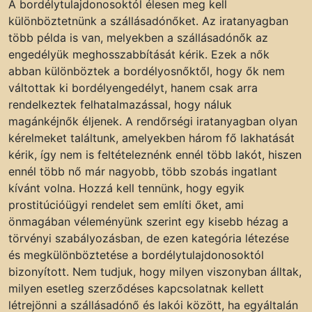
A bordélytulajdonosoktól élesen meg kell
különböztetnünk a szállásadónőket. Az iratanyagban
több példa is van, melyekben a szállásadónők az
engedélyük meghosszabbítását kérik. Ezek a nők
abban különböztek a bordélyosnőktől, hogy ők nem
váltottak ki bordélyengedélyt, hanem csak arra
rendelkeztek felhatalmazással, hogy náluk
magánkéjnők éljenek. A rendőrségi iratanyagban olyan
kérelmeket találtunk, amelyekben három fő lakhatását
kérik, így nem is feltételeznénk ennél több lakót, hiszen
ennél több nő már nagyobb, több szobás ingatlant
kívánt volna. Hozzá kell tennünk, hogy egyik
prostitúcióügyi rendelet sem említi őket, ami
önmagában véleményünk szerint egy kisebb hézag a
törvényi szabályozásban, de ezen kategória létezése
és megkülönböztetése a bordélytulajdonosoktól
bizonyított. Nem tudjuk, hogy milyen viszonyban álltak,
milyen esetleg szerződéses kapcsolatnak kellett
létrejönni a szállásadónő és lakói között, ha egyáltalán