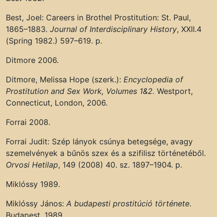
Best, Joel: Careers in Brothel Prostitution: St. Paul,
1865–1883.
Journal of Interdisciplinary History
, XXII.4
(Spring 1982.) 597–619. p.
Ditmore 2006.
Ditmore, Melissa Hope (szerk.):
Encyclopedia of
Prostitution and Sex Work, Volumes 1&2.
Westport,
Connecticut, London, 2006.
Forrai 2008.
Forrai Judit: Szép lányok csúnya betegsége, avagy
szemelvények a bűnös szex és a szifilisz történetéből.
Orvosi Hetilap
, 149 (2008) 40. sz. 1897–1904. p.
Miklóssy 1989.
Miklóssy János:
A budapesti prostitúció története
.
Budapest, 1989.