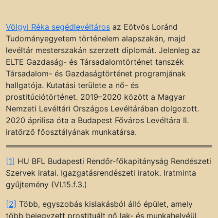
Völgyi Réka segédlevéltáros
az Eötvös Loránd
Tudományegyetem történelem alapszakán, majd
levéltár mesterszakán szerzett diplomát. Jelenleg az
ELTE Gazdaság- és Társadalomtörténet tanszék
Társadalom- és Gazdaságtörténet programjának
hallgatója. Kutatási területe a nő- és
prostitúciótörténet. 2019–2020 között a Magyar
Nemzeti Levéltári Országos Levéltárában dolgozott.
2020 áprilisa óta a Budapest Főváros Levéltára II.
iratőrző főosztályának munkatársa.
[1]
HU BFL Budapesti Rendőr-főkapitányság Rendészeti
Szervek iratai. Igazgatásrendészeti iratok. Iratminta
gyűjtemény (VI.15.f.3.)
[2]
Több, egyszobás kislakásból álló épület, amely
több bejegyzett prostituált nő lak- és munkahelyéül