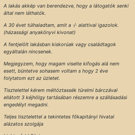
A lakás akkép van berendezve, hogy a látogatók senki
által nem láthatók.
A 30 évet túlhaladtam, amit a ·/· alattival igazolok.
(házassági anyakönyvi kivonat)
A fentjelölt lakásban kiskorúak vagy családtagok
egyáltalán nincsenek.
Megjegyzem, hogy magam viselte kifogás alá nem
esett, büntetve sohasem voltam s hogy 2 éve
folytatom ezt az üzletet.
Tisztelettel kérem méltóztassék türelmi bárczával
ellátott 3 kéjhölgy tartásában részemre a szállásadási
engedélyt megadni.
Teljes tisztelettel a tekintetes főkapitányi hivatal
alázatos szolgája