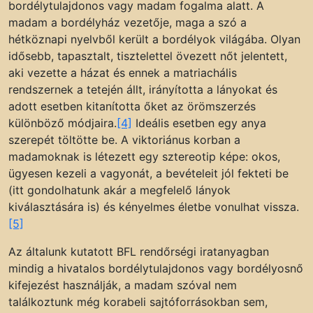
bordélytulajdonos vagy madam fogalma alatt. A
madam a bordélyház vezetője, maga a szó a
hétköznapi nyelvből került a bordélyok világába. Olyan
idősebb, tapasztalt, tisztelettel övezett nőt jelentett,
aki vezette a házat és ennek a matriachális
rendszernek a tetején állt, irányította a lányokat és
adott esetben kitanította őket az örömszerzés
különböző módjaira.
[4]
Ideális esetben egy anya
szerepét töltötte be. A viktoriánus korban a
madamoknak is létezett egy sztereotip képe: okos,
ügyesen kezeli a vagyonát, a bevételeit jól fekteti be
(itt gondolhatunk akár a megfelelő lányok
kiválasztására is) és kényelmes életbe vonulhat vissza.
[5]
Az általunk kutatott BFL rendőrségi iratanyagban
mindig a hivatalos bordélytulajdonos vagy bordélyosnő
kifejezést használják, a madam szóval nem
találkoztunk még korabeli sajtóforrásokban sem,