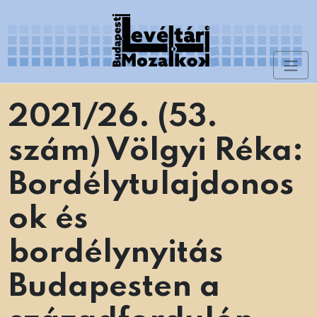
Skip
to
content
Toggl
Levéltári Mozaikok
naviga
2021/26. (53.
szám) Völgyi Réka:
Bordélytulajdonos
ok és
bordélynyitás
Budapesten a