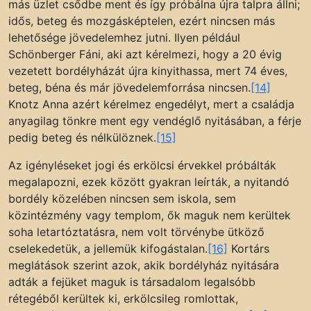
más üzlet csődbe ment és így próbálna újra talpra állni;
idős, beteg és mozgásképtelen, ezért nincsen más
lehetősége jövedelemhez jutni. Ilyen például
Schönberger Fáni, aki azt kérelmezi, hogy a 20 évig
vezetett bordélyházát újra kinyithassa, mert 74 éves,
beteg, béna és már jövedelemforrása nincsen.
[14]
Knotz Anna azért kérelmez engedélyt, mert a családja
anyagilag tönkre ment egy vendéglő nyitásában, a férje
pedig beteg és nélkülöznek.
[15]
Az igényléseket jogi és erkölcsi érvekkel próbálták
megalapozni, ezek között gyakran leírták, a nyitandó
bordély közelében nincsen sem iskola, sem
közintézmény vagy templom, ők maguk nem kerültek
soha letartóztatásra, nem volt törvénybe ütköző
cselekedetük, a jellemük kifogástalan.
[16]
Kortárs
meglátások szerint azok, akik bordélyház nyitására
adták a fejüket maguk is társadalom legalsóbb
rétegéből kerültek ki, erkölcsileg romlottak,