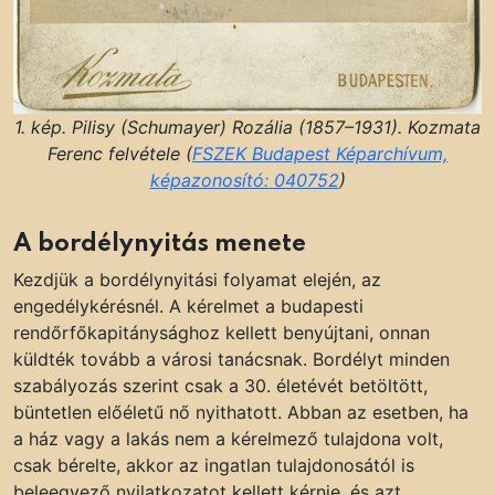
1. kép. Pilisy (Schumayer) Rozália (1857–1931). Kozmata
Ferenc felvétele (
FSZEK Budapest Képarchívum,
képazonosító: 040752
)
A bordélynyitás menete
Kezdjük a bordélynyitási folyamat elején, az
engedélykérésnél. A kérelmet a budapesti
rendőrfőkapitánysághoz kellett benyújtani, onnan
küldték tovább a városi tanácsnak. Bordélyt minden
szabályozás szerint csak a 30. életévét betöltött,
büntetlen előéletű nő nyithatott. Abban az esetben, ha
a ház vagy a lakás nem a kérelmező tulajdona volt,
csak bérelte, akkor az ingatlan tulajdonosától is
beleegyező nyilatkozatot kellett kérnie, és azt