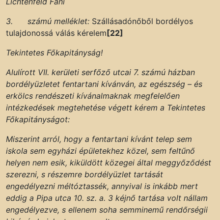
Lichtenfeld Fáni
3. számú melléklet:
Szállásadónőből bordélyos
tulajdonossá válás kérelem
[22]
Tekintetes Főkapitányság!
Alulírott VII. kerületi serfőző utcai 7. számú házban
bordélyüzletet fentartani kívánván, az egészség – és
erkölcs rendészeti kívánalmaknak megfelelően
intézkedések megtehetése végett kérem a Tekintetes
Főkapitányságot:
Miszerint arról, hogy a fentartani kívánt telep sem
iskola sem egyházi épületekhez közel, sem feltűnő
helyen nem esik, kiküldött közegei által meggyőződést
szerezni, s részemre bordélyüzlet tartását
engedélyezni méltóztassék, annyival is inkább mert
eddig a Pipa utca 10. sz. a. 3 kéjnő tartása volt nállam
engedélyezve, s ellenem soha semminemű rendőrségii