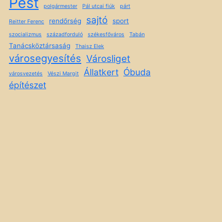
Pest
polgármester
Pál utcai fiúk
párt
sajtó
rendőrség
sport
Reitter Ferenc
szocializmus
századforduló
székesfőváros
Tabán
Tanácsköztársaság
Thaisz Elek
városegyesítés
Városliget
Állatkert
Óbuda
városvezetés
Vészi Margit
építészet