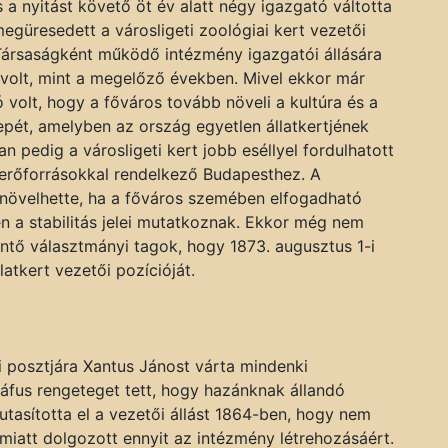
s a nyitást követő öt év alatt négy igazgató váltotta
egüresedett a városligeti zoológiai kert vezetői
 Társaságként működ
ő intézmény igazgatói állására
 volt, mint a megelőző években. Mivel ekkor már
 volt, hogy a főváros tovább növeli a kultúra és a
epét, amelyben az ország egyetlen állatkertjének
n pedig a városligeti kert jobb eséllyel fordulhatott
erőforrásokkal rendelkező Budapesthez. A
 növelhette, ha a főváros szemében elfogadható
en a stabilitás jelei mutatkoznak. Ekkor még nem
öntő választmányi tagok, hogy 1873. augusztus 1-i
latkert vezetői pozícióját.
i posztjára Xantus Jánost várta mindenki
áfus rengeteget tett, hogy hazánknak állandó
 utasította el a vezetői állást 1864-ben, hogy nem
miatt dolgozott ennyit az intézmény létrehozásáért.