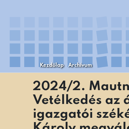
Skip
to
content
Kezdőlap
Archívum
A Budapesti Levéltári Mozaikok Budapest
Levéltári Mozaikok
2024/2. Mautn
Vetélkedés az á
igazgatói széké
Károly megvál