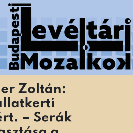
 Főváros Levéltára munkatársainak tanulmányai
er Zoltán:
llatkerti
rt. – Serák
asztása a