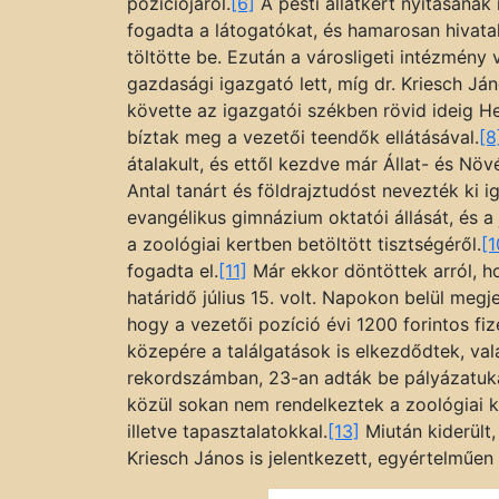
pozíciójáról.
[6]
A pesti állatkert nyitásának
fogadta a látogatókat, és hamarosan hivata
töltötte be. Ezután a városligeti intézmény
gazdasági igazgató lett, míg dr. Kriesch Já
követte az igazgatói székben rövid ideig H
bíztak meg a vezetői teendők ellátásával.
[8
átalakult, és ettől kezdve már Állat- és N
Antal tanárt és földrajztudóst nevezték ki i
evangélikus gimnázium oktatói állását, és a
a zoológiai kertben betöltött tisztségéről.
[1
fogadta el.
[11]
Már ekkor döntöttek arról, h
határidő július 15. volt. Napokon belül megj
hogy a vezetői pozíció évi 1200 forintos fize
közepére a találgatások is elkezdődtek, vala
rekordszámban, 23-an adták be pályázatuka
közül sokan nem rendelkeztek a zoológiai k
illetve tapasztalatokkal.
[13]
Miután kiderült,
Kriesch János is jelentkezett, egyértelműen