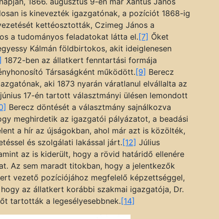
 napján, 1866. augusztus 9-én már Xantus János
losan is kinevezték igazgatónak, a pozíciót 1868-ig
 vezetését kettéosztották, Czimeg János a
nos a tudományos feladatokat látta el.
[7]
Őket
egyessy Kálmán földbirtokos, akit ideiglenesen
]
1872-ben az állatkert fenntartási formája
övényhonosító Társaságként működött.
[9]
Berecz
gazgatónak, aki 1873 nyarán váratlanul elvállalta az
 június 17-én tartott választmányi ülésen lemondott
0]
Berecz döntését a választmány sajnálkozva
ogy meghirdetik az igazgatói pályázatot, a beadási
elent a hír az újságokban, ahol már azt is közölték,
téssel és szolgálati lakással járt.
[12]
Július
mint az is kiderült, hogy a rövid határidő ellenére
t. Az sem maradt titokban, hogy a jelentkezők
ert vezető pozíciójához megfelelő képzettséggel,
 hogy az állatkert korábbi szakmai igazgatója, Dr.
 őt tartották a legesélyesebbnek.
[14]