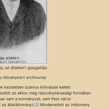
ly, az állatkert igazgatója.
 és Növénykert archívuma)
ek kezdetben számos kihívással kellett
üzdött az ekkor még részvénytársasági formában
san sem a kormányzat, sem Pest város
 az állatállományt.
[1]
Mindemellett az intézmény