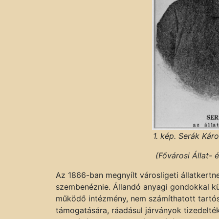
1. kép. Serák Káro
(Fővárosi Állat-
Az 1866-ban megnyílt városligeti állatkertn
szembenéznie. Állandó anyagi gondokkal k
működő intézmény, nem számíthatott tartó
támogatására, ráadásul járványok tizedelték