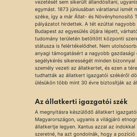
vezetését sem sikerült állandósítani, ugyani
egymást. 1873 júniusában váratlanul ismét m
széke, így a már
Állat- és Növényhonosító
pályázatot hirdettek. A tét ezúttal nagyobb
Budapest az egyesülés útjára lépett, várható
tudomány területén betöltött központi szer
státusza is felértékelődhet. Nem utolsósorba
anyagi támogatásért a nagyobb gazdasági 
segélykérés sikerességét minden bizonnyal
személy vezeti az állatkertet, és ezen a tér
tudhatták az állatkert igazgatói székéről d
ülésükön több mint 30 évre biztosítják az ál
Az állatkerti igazgatói szék
A megnyitásra készülődő állatkert igazgató
Magyarországon, ugyanis a világjáró etnogr
állatkertje legyen. Xantus azzal az indokkal
szeretné, ha azt gondolnák, hogy a pozíció 