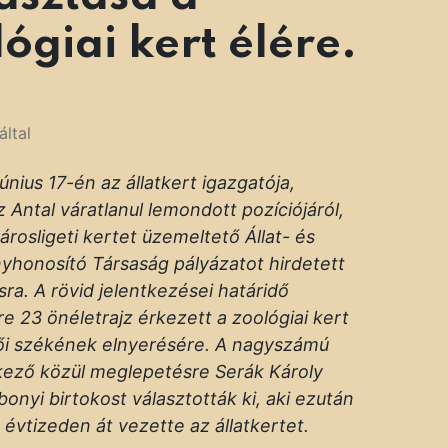
lógiai kert élére.
által
június 17-én az állatkert igazgatója,
 Antal váratlanul lemondott pozíciójáról,
városligeti kertet üzemeltető Állat- és
honosító Társaság pályázatot hirdetett
ásra. A rövid jelentkezései határidő
re 23 önéletrajz érkezett a zoológiai kert
ői székének elnyerésére. A nagyszámú
kező közül meglepetésre Serák Károly
onyi birtokost választották ki, aki ezután
évtizeden át vezette az állatkertet.