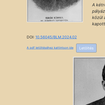
A kétr
pályáz
közül 
kapott
DOI:
10.56045/BLM.2024.02
Letöltés
A pdf letöltéséhez kattintson ide