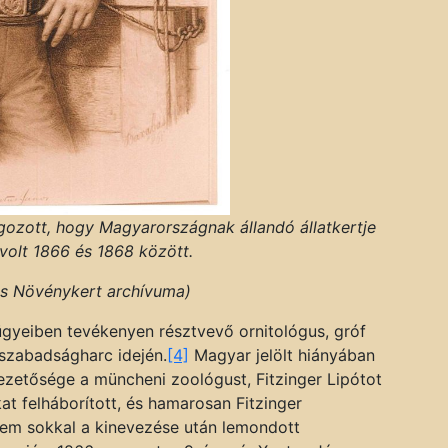
lgozott, hogy Magyarországnak állandó állatkertje
volt 1866 és 1868 között.
 és Növénykert archívuma)
 ügyeiben tevékenyen résztvevő ornitológus, gróf
szabadságharc idején.
[4]
Magyar jelölt hiányában
vezetősége a müncheni zoológust, Fitzinger Lipótot
at felháborított, és hamarosan Fitzinger
nem sokkal a kinevezése után lemondott