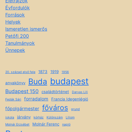
Életrajzok
Évfordulók
Források
Helyek
Ismeretlen ismerős
Petőfi 200
Tanulmányok
Ünnepek
1873
1919
20. század első fele
1956
budapest
Buda
anyakönyv
Budapest 150
családtörténet
Darvas Lili
forradalom
Francia Idegenlégió
Fedák Sári
főváros
főpolgármester
grund
járvány
iskola
kórház
Különszám
Liliom
Molnár Ferenc
Molnár Erzsébet
napló