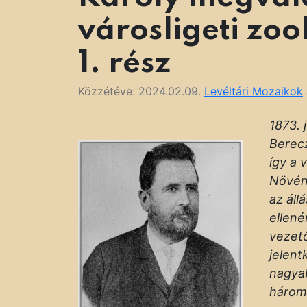
városligeti zoo
1. rész
Közzétéve:
2024.02.09.
Levéltári Mozaikok
1873. 
Berecz
így a 
Növény
az áll
ellené
vezet
jelent
nagyab
három 