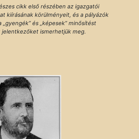
észes cikk első részében az igazgatói
at kiírásának körülményeit, és a pályázók
a „gyengék” és „képesek” minősítést
 jelentkezőket ismerhetjük meg.