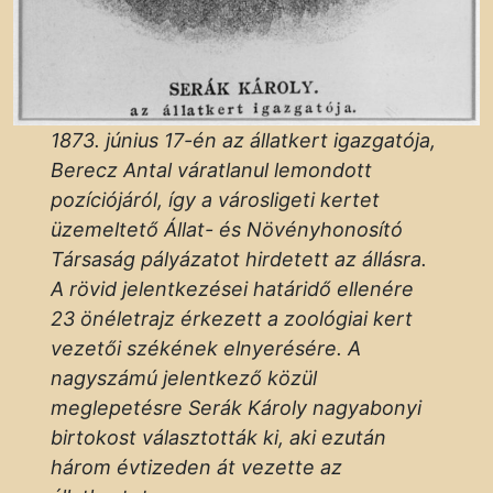
1873. június 17-én az állatkert igazgatója,
Berecz Antal váratlanul lemondott
pozíciójáról, így a városligeti kertet
üzemeltető Állat- és Növényhonosító
Társaság pályázatot hirdetett az állásra.
A rövid jelentkezései határidő ellenére
23 önéletrajz érkezett a zoológiai kert
vezetői székének elnyerésére. A
nagyszámú jelentkező közül
meglepetésre Serák Károly nagyabonyi
birtokost választották ki, aki ezután
három évtizeden át vezette az