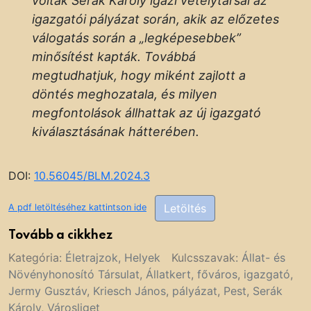
voltak Serák Károly igazi vetélytársai az
igazgatói pályázat során, akik az előzetes
válogatás során a „legképesebbek”
minősítést kapták. Továbbá
megtudhatjuk, hogy miként zajlott a
döntés meghozatala, és milyen
megfontolások állhattak az új igazgató
kiválasztásának hátterében.
DOI:
10.56045/BLM.2024.3
Letöltés
A pdf letöltéséhez kattintson ide
Tovább a cikkhez
Kategória:
Életrajzok
,
Helyek
Kulcsszavak:
Állat- és
Növényhonosító Társulat
,
Állatkert
,
főváros
,
igazgató
,
Jermy Gusztáv
,
Kriesch János
,
pályázat
,
Pest
,
Serák
Károly
,
Városliget