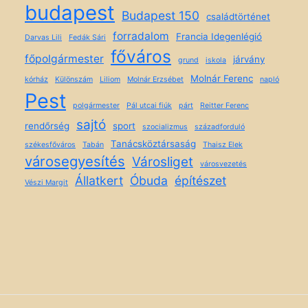
budapest
Budapest 150
családtörténet
forradalom
Francia Idegenlégió
Darvas Lili
Fedák Sári
főváros
főpolgármester
járvány
grund
iskola
Molnár Ferenc
kórház
Különszám
Liliom
Molnár Erzsébet
napló
Pest
polgármester
Pál utcai fiúk
párt
Reitter Ferenc
sajtó
rendőrség
sport
szocializmus
századforduló
Tanácsköztársaság
székesfőváros
Tabán
Thaisz Elek
városegyesítés
Városliget
városvezetés
Állatkert
Óbuda
építészet
Vészi Margit