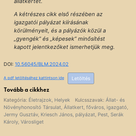
állatkertet.
A kétrészes cikk első részében az
igazgatói pályázat kiírásának
körülményeit, és a pályázók közül a
„gyengék” és „képesek” minősítést
kapott jelentkezőket ismerhetjük meg.
DOI:
10.56045/BLM.2024.02
Letöltés
A pdf letöltéséhez kattintson ide
Tovább a cikkhez
Kategória:
Életrajzok
,
Helyek
Kulcsszavak:
Állat- és
Növényhonosító Társulat
,
Állatkert
,
főváros
,
igazgató
,
Jermy Gusztáv
,
Kriesch János
,
pályázat
,
Pest
,
Serák
Károly
,
Városliget