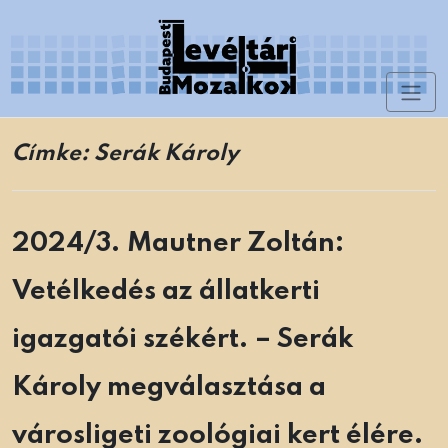
Skip
to
content
Toggl
Levéltári Mozaikok
naviga
Címke:
Serák Károly
2024/3. Mautner Zoltán:
Vetélkedés az állatkerti
igazgatói székért. – Serák
Károly megválasztása a
városligeti zoológiai kert élére.