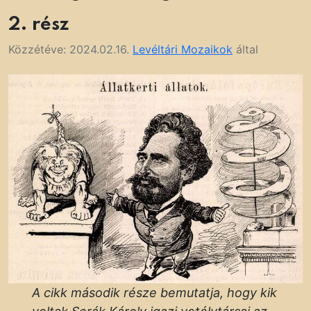
2. rész
Közzétéve:
2024.02.16.
Levéltári Mozaikok
által
A cikk második része bemutatja, hogy kik