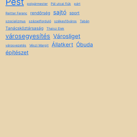
Pest
polgármester
Pál utcai fiúk
párt
sajtó
rendőrség
sport
Reitter Ferenc
szocializmus
századforduló
székesfőváros
Tabán
Tanácsköztársaság
Thaisz Elek
városegyesítés
Városliget
Állatkert
Óbuda
városvezetés
Vészi Margit
építészet