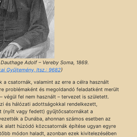
a. Dauthage Adolf – Vereby Soma, 1869.
i Gyűjtemény, ltsz.: 9682
)
 a csatornák, valamint az erre a célra használt
őre problémaként és megoldandó feladatként merült
– végül fel nem használt – tervezet is született.
zi és hálózati adottságokkal rendelkezett,
t (nyílt vagy fedett) gyűjtőcsatornákat a
 vezették a Dunába, ahonnan számos esetben az
cák alatt húzódó közcsatornák építése ugyan egyre
ítőbb módon haladt, azonban ezek kivitelezésében