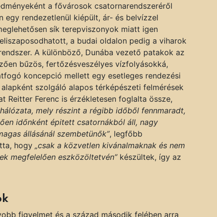
edményeként a fővárosok csatornarendszeréről
egy rendezetlenül kiépült, ár- és belvízzel
 meglehetősen sík terepviszonyok miatt igen
eliszaposodhatott, a budai oldalon pedig a viharok
 rendszer. A különböző, Dunába vezető patakok az
mzően bűzös, fertőzésveszélyes vízfolyásokká,
tfogó koncepció mellett egy esetleges rendezési
 alapként szolgáló alapos térképészeti felmérések
t Reitter Ferenc is érzékletesen foglalta össze,
ahálózata, mely részint a régibb időből fennmaradt,
ően időnként épitett csatornákból áll, nagy
 magas állásánál szembetünők”
, legfőbb
otta, hogy
„csak a közvetlen kivánalmaknak és nem
nek megfelelően eszközöltetvén”
készültek, így az
ok
gyobb figyelmet és a század második felében arra