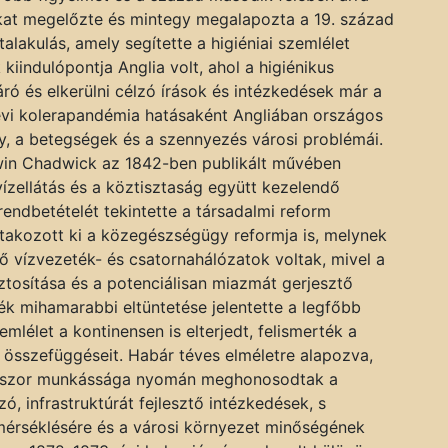
okat megelőzte és mintegy megalapozta a 19. század
lakulás, amely segítette a higiéniai szemlélet
kiindulópontja Anglia volt, ahol a higiénikus
áró és elkerülni célzó írások és intézkedések már a
 évi kolerapandémia hatásaként Angliában országos
gy, a betegségek és a szennyezés városi problémái.
in Chadwick az 1842-ben publikált művében
vízellátás és a köztisztaság együtt kezelendő
endbetételét tekintette a társadalmi reform
takozott ki a közegészségügy reformja is, melynek
ködő vízvezeték- és csatornahálózatok voltak, mivel a
tosítása és a potenciálisan miazmát gerjesztő
k mihamarabbi eltüntetése jelentette a legfőbb
lélet a kontinensen is elterjedt, felismerték a
s összefüggéseit. Habár téves elméletre alapozva,
esszor munkássága nyomán meghonosodtak a
zó, infrastruktúrát fejlesztő intézkedések, s
mérséklésére és a városi környezet minőségének