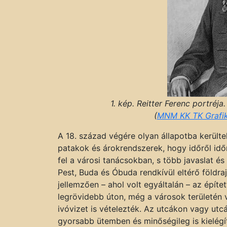
1. kép. Reitter Ferenc portréj
(
MNM KK TK Grafika
A 18. század végére olyan állapotba kerültek
patakok és árokrendszerek, hogy időről id
fel a városi tanácsokban, s több javaslat és 
Pest, Buda és Óbuda rendkívül eltérő földraj
jellemzően – ahol volt egyáltalán – az építet
legrövidebb úton, még a városok területén
ivóvizet is vételezték. Az utcákon vagy ut
gyorsabb ütemben és minőségileg is kielég