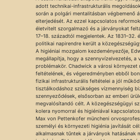
adott technikai-infrastrukturális megoldás
során a polgári mentalitásban végbemenő áta
elterjedését. Az ezzel kapcsolatos reformok 
életvitelt szorgalmazó és a járványokat felt
17–18. századtól megjelentek. Az 1831–32.
politikai napirendre került a közegészségü
A higiéniai mozgalom kezdeményezője, Edw
megállapítja, hogy a szennyvízelvezetés, a 
problémakör. Chadwick a városi környezet r
feltételének, és végeredményben ebből bon
fizikai infrastrukturális feltételei a jól mű
tisztálkodáshoz szükséges vízmennyiség biz
szennyeződések, elsősorban az emberi ürülé
megvalósítandó célt. A közegészségügyi szem
kolera nyomorral és higiéniával kapcsolato
Max von Pettenkofer müncheni orvosprof
személyi és környezeti higiénia javítását cél
alkalmasnak tűntek a járványok hatásának 