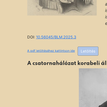
DOI:
10.56045/BLM.2025.3
Letöltés
A pdf letöltéséhez kattintson ide
A csatornahálózat korabeli á