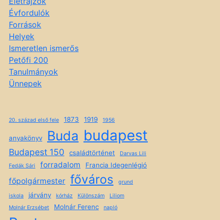
Életrajzok
Évfordulók
Források
Helyek
Ismeretlen ismerős
Petőfi 200
Tanulmányok
Ünnepek
1873
1919
20. század első fele
1956
budapest
Buda
anyakönyv
Budapest 150
családtörténet
Darvas Lili
forradalom
Francia Idegenlégió
Fedák Sári
főváros
főpolgármester
grund
járvány
iskola
kórház
Különszám
Liliom
Molnár Ferenc
Molnár Erzsébet
napló