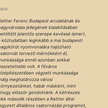
által
Reitter Ferenc Budapest arculatának és
nagyvárosias jellegének kialakításában
betöltött jelentős szerepe kevéssé ismert,
a köztudatban leginkább a mai budapesti
nagykörút nyomvonalára hajózható
csatornát tervező mérnökként él,
munkássága ennél azonban sokkal
összetettebb volt. A főváros
vízépítészetében végzett munkássága
máig meghatározza városi
környezetünket, habár másként, mint
ahogy először gondolnánk. A kétrészes
cikk második részében a Reitter által
jegyzett általános csatornázási programot,