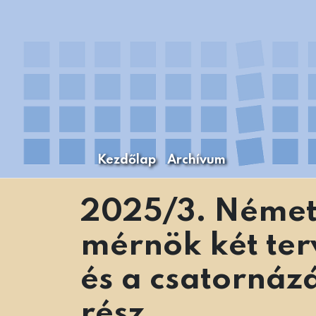
Skip
to
content
Kezdőlap
Archívum
A Budapesti Levéltári Mozaikok Budapest
Levéltári Mozaikok
2025/3. Német
mérnök két terv
és a csatornázá
rész