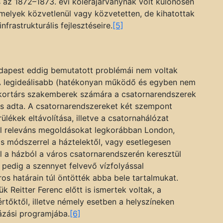
s az 1872–1873. évi kolerajárványnak volt különösen
melyek közvetlenül vagy közvetetten, de kihatottak
rastrukturális fejlesztéseire.
[5]
udapest eddig bemutatott problémái nem voltak
 A legideálisabb (hatékonyan működő és egyben nem
kortárs szakemberek számára a csatornarendszerek
izs adta. A csatornarendszereket két szempont
rülékek eltávolítása, illetve a csatornahálózat
ól releváns megoldásokat legkorábban London,
s módszerrel a háztelektől, vagy esetlegesen
 a házból a város csatornarendszerén keresztül
 pedig a szennyet felvevő vízfolyással
os határain túl öntötték abba bele tartalmukat.
Reitter Ferenc előtt is ismertek voltak, a
rtőktől, illetve némely esetben a helyszíneken
názási programjába.
[6]