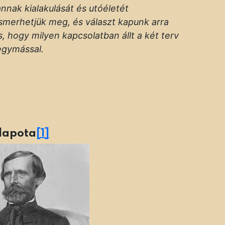
annak kialakulását és utóéletét
ismerhetjük meg, és választ kapunk arra
is, hogy milyen kapcsolatban állt a két terv
egymással.
llapota
[1]