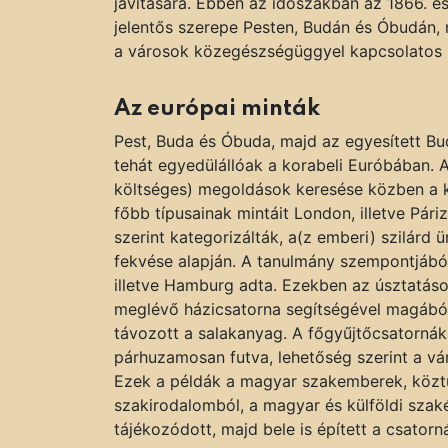
javítására. Ebben az időszakban az 1866. é
jelentős szerepe Pesten, Budán és Óbudán, 
a városok közegészségüggyel kapcsolatos inf
Az európai minták
Pest, Buda és Óbuda, majd az egyesített B
tehát egyedülállóak a korabeli Euróbában.
költséges) megoldások keresése közben a 
főbb típusainak mintáit London, illetve Pár
szerint kategorizálták, a(z emberi) szilárd ü
fekvése alapján. A tanulmány szempontjáb
illetve Hamburg adta. Ezekben az úsztatáso
meglévő házicsatorna segítségével magából
távozott a salakanyag. A főgyűjtőcsatornák
párhuzamosan futva, lehetőség szerint a vár
Ezek a példák a magyar szakemberek, köztük 
szakirodalomból, a magyar és külföldi szaké
tájékozódott, majd bele is épített a csator