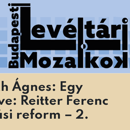
 Főváros Levéltára munkatársainak tanulmányai
h Ágnes: Egy
e: Reitter Ferenc
si reform – 2.