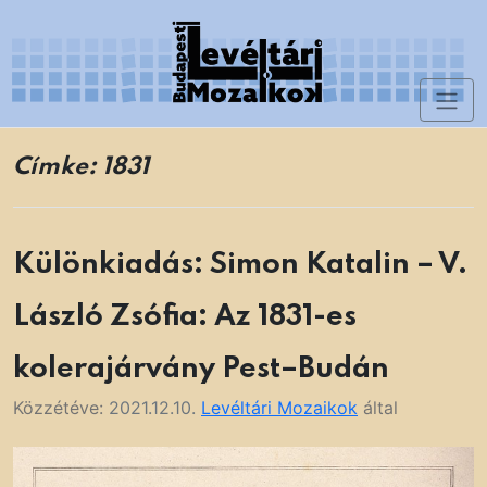
Skip
to
content
Toggl
Levéltári Mozaikok
naviga
Címke:
1831
Különkiadás: Simon Katalin – V.
László Zsófia: Az 1831-es
kolerajárvány Pest–Budán
Közzétéve:
2021.12.10.
Levéltári Mozaikok
által