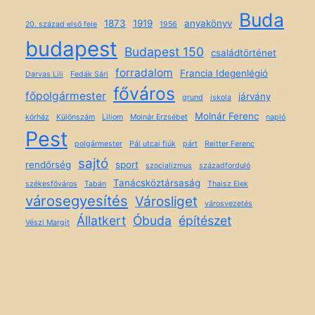
Buda
1873
1919
anyakönyv
20. század első fele
1956
budapest
Budapest 150
családtörténet
forradalom
Francia Idegenlégió
Darvas Lili
Fedák Sári
főváros
főpolgármester
járvány
grund
iskola
Molnár Ferenc
kórház
Különszám
Liliom
Molnár Erzsébet
napló
Pest
polgármester
Pál utcai fiúk
párt
Reitter Ferenc
sajtó
rendőrség
sport
szocializmus
századforduló
Tanácsköztársaság
székesfőváros
Tabán
Thaisz Elek
városegyesítés
Városliget
városvezetés
Állatkert
Óbuda
építészet
Vészi Margit