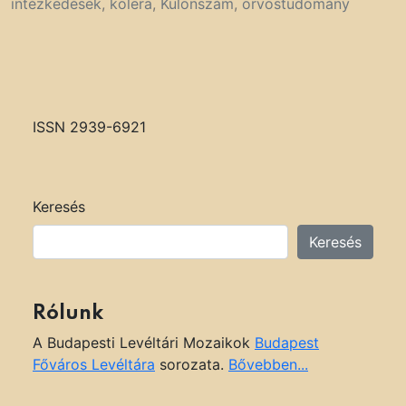
intézkedések
,
kolera
,
Különszám
,
orvostudomány
ISSN 2939-6921
Keresés
Keresés
Rólunk
A Budapesti Levéltári Mozaikok
Budapest
Főváros Levéltára
sorozata.
Bővebben...