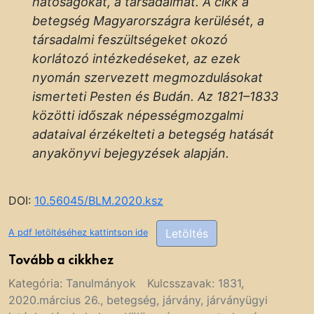
hatóságokat, a társadalmat. A cikk a
betegség Magyarországra kerülését, a
társadalmi feszültségeket okozó
korlátozó intézkedéseket, az ezek
nyomán szervezett megmozdulásokat
ismerteti Pesten és Budán. Az 1821–1833
közötti időszak népességmozgalmi
adataival érzékelteti a betegség hatását
anyakönyvi bejegyzések alapján.
DOI:
10.56045/BLM.2020.ksz
Letöltés
A pdf letöltéséhez kattintson ide
Tovább a cikkhez
Kategória:
Tanulmányok
Kulcsszavak:
1831
,
2020.március 26.
,
betegség
,
járvány
,
járványügyi