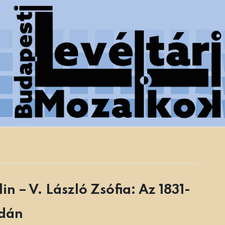
 Főváros Levéltára munkatársainak tanulmányai
n – V. László Zsófia: Az 1831-
udán