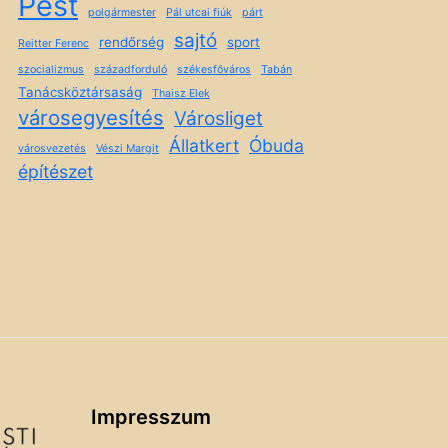
Pest
polgármester
Pál utcai fiúk
párt
sajtó
rendőrség
sport
Reitter Ferenc
szocializmus
századforduló
székesfőváros
Tabán
Tanácsköztársaság
Thaisz Elek
városegyesítés
Városliget
Állatkert
Óbuda
városvezetés
Vészi Margit
építészet
Impresszum