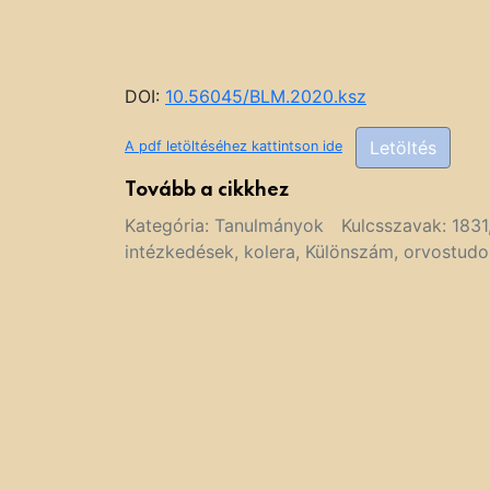
DOI:
10.56045/BLM.2020.ksz
Letöltés
A pdf letöltéséhez kattintson ide
Tovább a cikkhez
Kategória:
Tanulmányok
Kulcsszavak:
1831
intézkedések
,
kolera
,
Különszám
,
orvostud