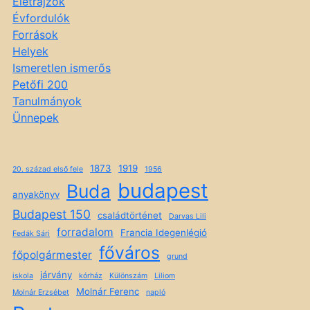
Életrajzok
Évfordulók
Források
Helyek
Ismeretlen ismerős
Petőfi 200
Tanulmányok
Ünnepek
1873
1919
20. század első fele
1956
budapest
Buda
anyakönyv
Budapest 150
családtörténet
Darvas Lili
forradalom
Francia Idegenlégió
Fedák Sári
főváros
főpolgármester
grund
járvány
iskola
kórház
Különszám
Liliom
Molnár Ferenc
Molnár Erzsébet
napló