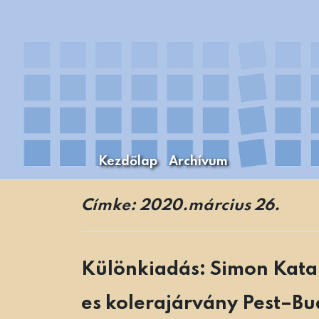
Skip
to
content
Kezdőlap
Archívum
A Budapesti Levéltári Mozaikok Budapest
Levéltári Mozaikok
Címke:
2020.március 26.
Különkiadás: Simon Katali
es kolerajárvány Pest–B