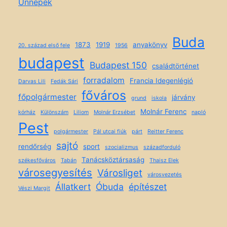
Ünnepek
Buda
1873
1919
anyakönyv
20. század első fele
1956
budapest
Budapest 150
családtörténet
forradalom
Francia Idegenlégió
Darvas Lili
Fedák Sári
főváros
főpolgármester
járvány
grund
iskola
Molnár Ferenc
kórház
Különszám
Liliom
Molnár Erzsébet
napló
Pest
polgármester
Pál utcai fiúk
párt
Reitter Ferenc
sajtó
rendőrség
sport
szocializmus
századforduló
Tanácsköztársaság
székesfőváros
Tabán
Thaisz Elek
városegyesítés
Városliget
városvezetés
Állatkert
Óbuda
építészet
Vészi Margit