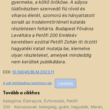
gyermeke, a költő örököse. A súlyos
tüdővészben szenvedő fiú rövid és
viharos életét, szomorú és hányattatott
sorsát az irodalomtörténeti kutatás
részletesen feltárta. Budapest Főváros
Levéltára a Petőfi 200 Emlékév
keretében ezúttal Petőfi Zoltán itt őrzött
hagyatéki iratait mutatja be, kiemelve
olyan részleteket, amelyek mindeddig
nem kerültek publikálásra.
DOI:
10.56045/BLM.2023.11
Letöltés
A pdf letöltéséhez kattintson ide
Tovább a cikkhez
Kategória:
Életrajzok
,
Évfordulók
,
Petőfi
200
Kulcsszavak:
betegség
,
gyám
,
hagyaték
,
Meran
,