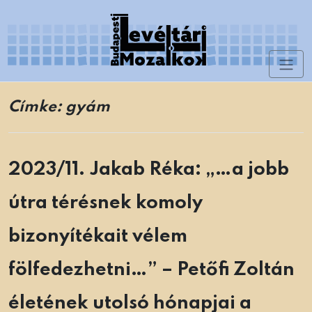
Skip
to
content
Toggl
Levéltári Mozaikok
naviga
Címke:
gyám
2023/11. Jakab Réka: „…a jobb
útra térésnek komoly
bizonyítékait vélem
fölfedezhetni…” – Petőfi Zoltán
életének utolsó hónapjai a