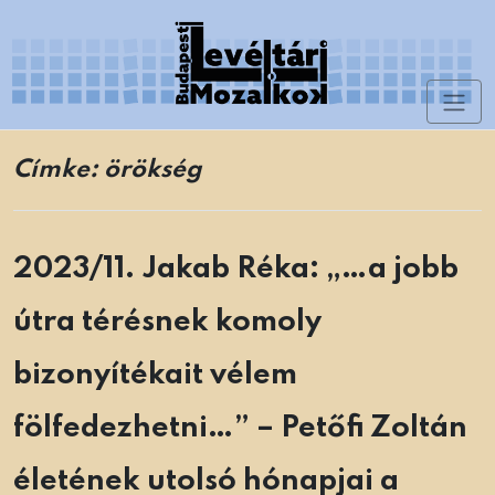
Skip
to
content
Toggl
Levéltári Mozaikok
naviga
Címke:
örökség
2023/11. Jakab Réka: „…a jobb
útra térésnek komoly
bizonyítékait vélem
fölfedezhetni…” – Petőfi Zoltán
életének utolsó hónapjai a