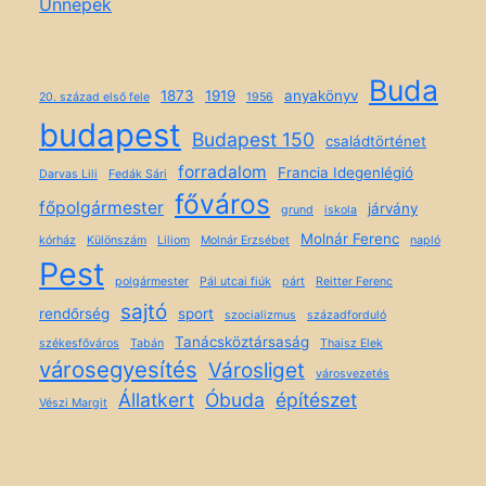
Ünnepek
Buda
1873
1919
anyakönyv
20. század első fele
1956
budapest
Budapest 150
családtörténet
forradalom
Francia Idegenlégió
Darvas Lili
Fedák Sári
főváros
főpolgármester
járvány
grund
iskola
Molnár Ferenc
kórház
Különszám
Liliom
Molnár Erzsébet
napló
Pest
polgármester
Pál utcai fiúk
párt
Reitter Ferenc
sajtó
rendőrség
sport
szocializmus
századforduló
Tanácsköztársaság
székesfőváros
Tabán
Thaisz Elek
városegyesítés
Városliget
városvezetés
Állatkert
Óbuda
építészet
Vészi Margit