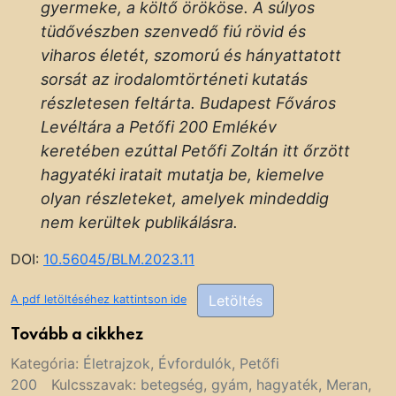
gyermeke, a költő örököse. A súlyos
tüdővészben szenvedő fiú rövid és
viharos életét, szomorú és hányattatott
sorsát az irodalomtörténeti kutatás
részletesen feltárta. Budapest Főváros
Levéltára a Petőfi 200 Emlékév
keretében ezúttal Petőfi Zoltán itt őrzött
hagyatéki iratait mutatja be, kiemelve
olyan részleteket, amelyek mindeddig
nem kerültek publikálásra.
DOI:
10.56045/BLM.2023.11
Letöltés
A pdf letöltéséhez kattintson ide
Tovább a cikkhez
Kategória:
Életrajzok
,
Évfordulók
,
Petőfi
200
Kulcsszavak:
betegség
,
gyám
,
hagyaték
,
Meran
,