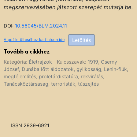
megszervezésében játszott szerepét mutatja be.
DOI:
10.56045/BLM.2024.11
Letöltés
A pdf letöltéséhez kattintson ide
Tovább a cikkhez
Kategória:
Életrajzok
Kulcsszavak:
1919
,
Cserny
József
,
Dunába lőtt áldozatok
,
gyilkosság
,
Lenin-fiúk
,
megfélemlítés
,
proletárdiktatúra
,
rekvirálás
,
Tanácsköztársaság
,
terroristák
,
túszejtés
ISSN 2939-6921