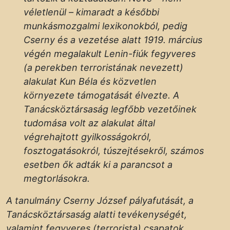
véletlenül – kimaradt a későbbi
munkásmozgalmi lexikonokból, pedig
Cserny és a vezetése alatt 1919. március
végén megalakult Lenin-fiúk fegyveres
(a perekben terroristának nevezett)
alakulat Kun Béla és közvetlen
környezete támogatását élvezte. A
Tanácsköztársaság legfőbb vezetőinek
tudomása volt az alakulat által
végrehajtott gyilkosságokról,
fosztogatásokról, túszejtésekről, számos
esetben ők adták ki a parancsot a
megtorlásokra.
A tanulmány Cserny József pályafutását, a
Tanácsköztársaság alatti tevékenységét,
valamint fegyveres (terrorista) csapatok