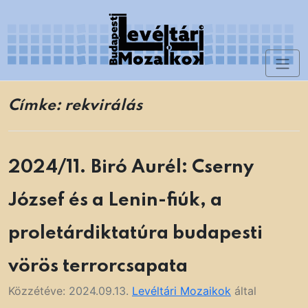
Skip
to
content
Toggl
Levéltári Mozaikok
naviga
Címke:
rekvirálás
2024/11. Biró Aurél: Cserny
József és a Lenin-fiúk, a
proletárdiktatúra budapesti
vörös terrorcsapata
Közzétéve:
2024.09.13.
Levéltári Mozaikok
által