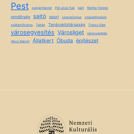
Pest
polgármester
Pál utcai fiúk
párt
Reitter Ferenc
sajtó
rendőrség
sport
szocializmus
századforduló
Tanácsköztársaság
székesfőváros
Tabán
Thaisz Elek
városegyesítés
Városliget
városvezetés
Állatkert
Óbuda
építészet
Vészi Margit