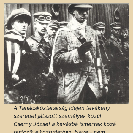
A Tanácsköztársaság idején tevékeny
szerepet játszott személyek közül
Cserny József a kevésbé ismertek közé
tartozik a köztudatban. Neve – nem