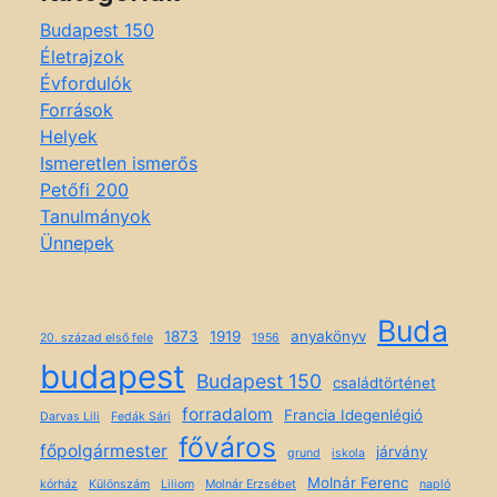
Budapest 150
Életrajzok
Évfordulók
Források
Helyek
Ismeretlen ismerős
Petőfi 200
Tanulmányok
Ünnepek
Buda
1873
1919
anyakönyv
20. század első fele
1956
budapest
Budapest 150
családtörténet
forradalom
Francia Idegenlégió
Darvas Lili
Fedák Sári
főváros
főpolgármester
járvány
grund
iskola
Molnár Ferenc
kórház
Különszám
Liliom
Molnár Erzsébet
napló