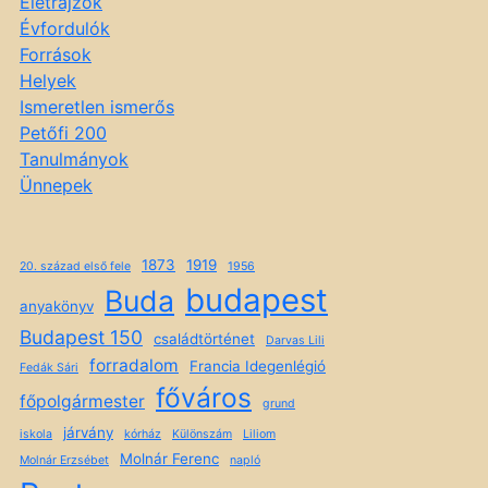
Életrajzok
Évfordulók
Források
Helyek
Ismeretlen ismerős
Petőfi 200
Tanulmányok
Ünnepek
1873
1919
20. század első fele
1956
budapest
Buda
anyakönyv
Budapest 150
családtörténet
Darvas Lili
forradalom
Francia Idegenlégió
Fedák Sári
főváros
főpolgármester
grund
járvány
iskola
kórház
Különszám
Liliom
Molnár Ferenc
Molnár Erzsébet
napló