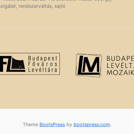
olgálat
,
rendszerváltás
,
sajtó
Theme
BootsPress
by
bootspress.com
.