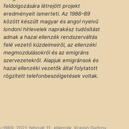
feldolgozására létrejött projekt
eredményeit ismerteti. Az 1986–89
között készült magyar és angol nyelvű
londoni hírlevelek naprakész tudósítást
adnak a hazai ellenzék rendszerváltás
felé vezető küzdelmeiről, az ellenzéki
megmozdulásokról és az emigráns
szervezetekről. Alapjuk emigránsok és
hazai ellenzéki vezetők által folytatott
rögzített telefonbeszélgetések voltak.
6–1989
,
2021. február 11.
,
ellenzék
,
Krassó György
,