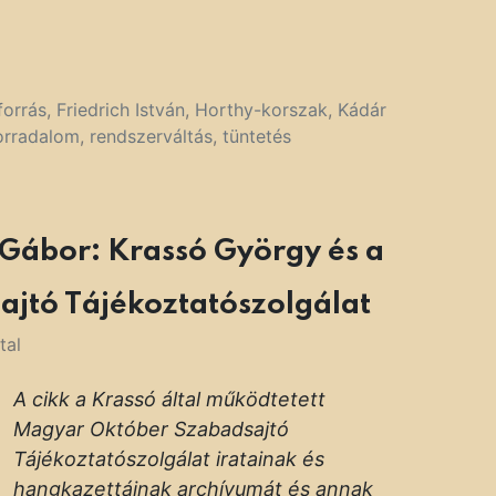
forrás
,
Friedrich István
,
Horthy-korszak
,
Kádár
orradalom
,
rendszerváltás
,
tüntetés
 Gábor: Krassó György és a
jtó Tájékoztatószolgálat
tal
A cikk a Krassó által működtetett
Magyar Október Szabadsajtó
Tájékoztatószolgálat iratainak és
hangkazettáinak archívumát és annak