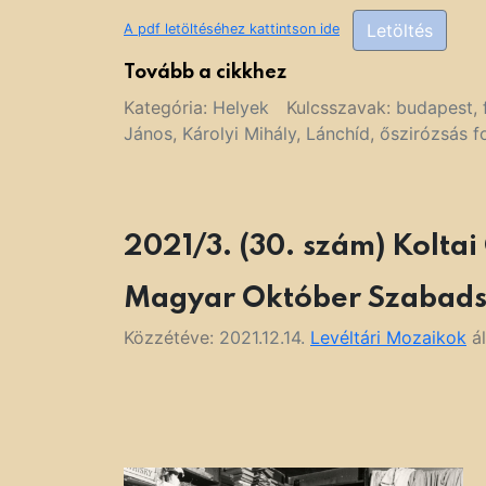
Letöltés
A pdf letöltéséhez kattintson ide
Tovább a cikkhez
Kategória:
Helyek
Kulcsszavak:
budapest
,
János
,
Károlyi Mihály
,
Lánchíd
,
őszirózsás f
2021/3. (30. szám) Koltai
Magyar Október Szabadsa
Közzétéve:
2021.12.14.
Levéltári Mozaikok
ál