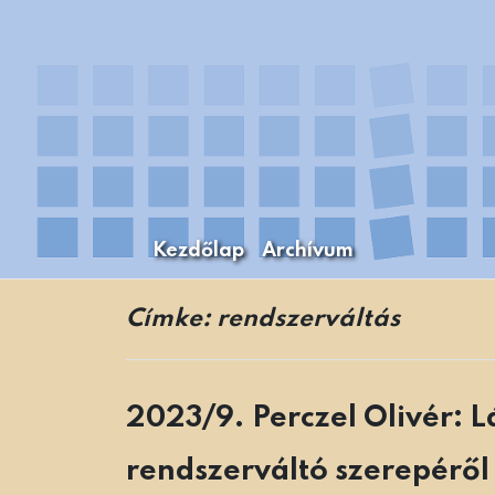
Skip
to
content
Kezdőlap
Archívum
A Budapesti Levéltári Mozaikok Budapest
Levéltári Mozaikok
Címke:
rendszerváltás
2023/9. Perczel Olivér: L
rendszerváltó szerepéről