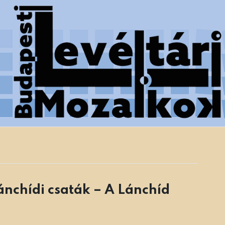
 Főváros Levéltára munkatársainak tanulmányai
ánchídi csaták – A Lánchíd