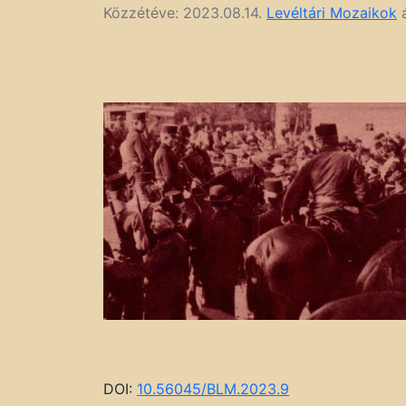
Közzétéve:
2023.08.14.
Levéltári Mozaikok
á
DOI:
10.56045/BLM.2023.9