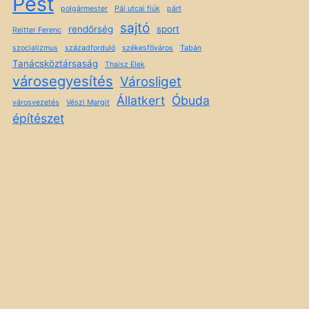
Pest
polgármester
Pál utcai fiúk
párt
sajtó
rendőrség
sport
Reitter Ferenc
szocializmus
századforduló
székesfőváros
Tabán
Tanácsköztársaság
Thaisz Elek
városegyesítés
Városliget
Állatkert
Óbuda
városvezetés
Vészi Margit
építészet