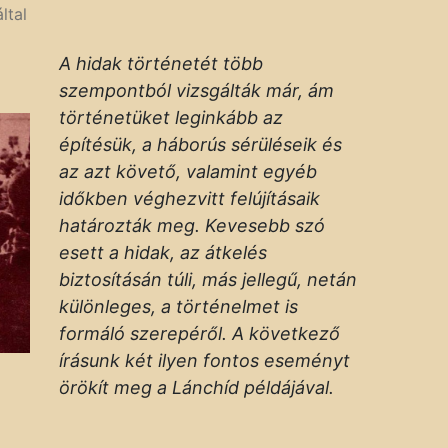
ltal
A hidak történetét több
szempontból vizsgálták már, ám
történetüket leginkább az
építésük, a háborús sérüléseik és
az azt követő, valamint egyéb
időkben véghezvitt felújításaik
határozták meg. Kevesebb szó
esett a hidak, az átkelés
biztosításán túli, más jellegű, netán
különleges, a történelmet is
formáló szerepéről. A következő
írásunk két ilyen fontos eseményt
örökít meg a Lánchíd példájával.