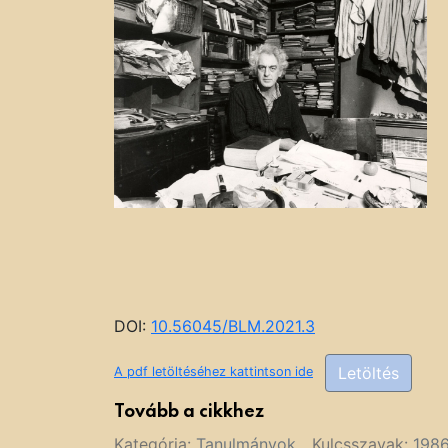
DOI:
10.56045/BLM.2021.3
Letöltés
A pdf letöltéséhez kattintson ide
Tovább a cikkhez
Kategória:
Tanulmányok
Kulcsszavak:
198