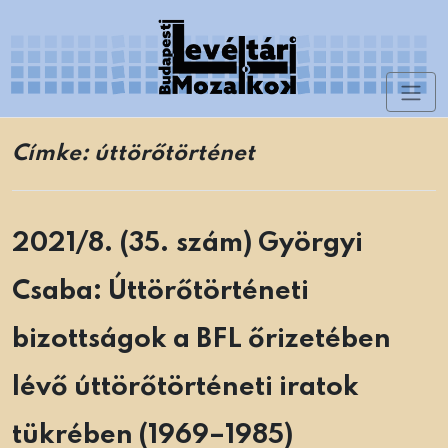
Skip
to
content
Toggl
Levéltári Mozaikok
naviga
Címke:
úttörőtörténet
2021/8. (35. szám) Györgyi
Csaba: Úttörőtörténeti
bizottságok a BFL őrizetében
lévő úttörőtörténeti iratok
tükrében (1969–1985)