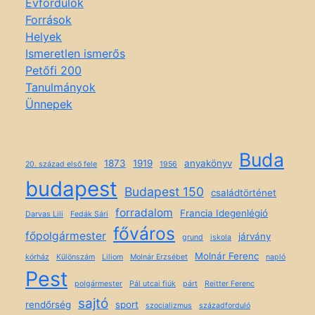
Évfordulók
Források
Helyek
Ismeretlen ismerős
Petőfi 200
Tanulmányok
Ünnepek
Buda
1873
1919
anyakönyv
20. század első fele
1956
budapest
Budapest 150
családtörténet
forradalom
Francia Idegenlégió
Darvas Lili
Fedák Sári
főváros
főpolgármester
járvány
grund
iskola
Molnár Ferenc
kórház
Különszám
Liliom
Molnár Erzsébet
napló
Pest
polgármester
Pál utcai fiúk
párt
Reitter Ferenc
sajtó
rendőrség
sport
szocializmus
századforduló