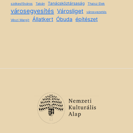
Tanácsköztársaság
székesfőváros
Tabán
Thaisz Elek
városegyesítés
Városliget
városvezetés
Állatkert
Óbuda
építészet
Vészi Margit