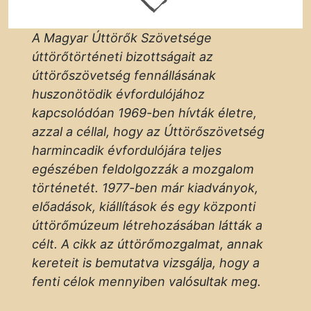
A Magyar Úttörők Szövetsége
úttörőtörténeti bizottságait az
úttörőszövetség fennállásának
huszonötödik évfordulójához
kapcsolódóan 1969-ben hívták életre,
azzal a céllal, hogy az Úttörőszövetség
harmincadik évfordulójára teljes
egészében feldolgozzák a mozgalom
történetét. 1977-ben már kiadványok,
előadások, kiállítások és egy központi
úttörőmúzeum létrehozásában látták a
célt. A cikk az úttörőmozgalmat, annak
kereteit is bemutatva vizsgálja, hogy a
fenti célok mennyiben valósultak meg.