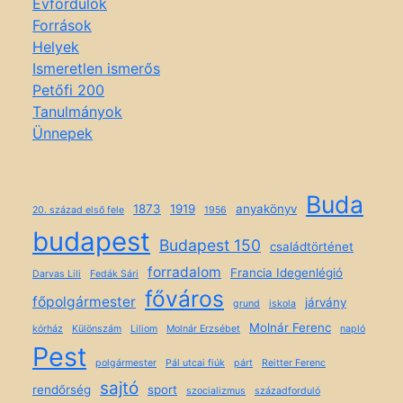
Évfordulók
Források
Helyek
Ismeretlen ismerős
Petőfi 200
Tanulmányok
Ünnepek
Buda
1873
1919
anyakönyv
20. század első fele
1956
budapest
Budapest 150
családtörténet
forradalom
Francia Idegenlégió
Darvas Lili
Fedák Sári
főváros
főpolgármester
járvány
grund
iskola
Molnár Ferenc
kórház
Különszám
Liliom
Molnár Erzsébet
napló
Pest
polgármester
Pál utcai fiúk
párt
Reitter Ferenc
sajtó
rendőrség
sport
szocializmus
századforduló