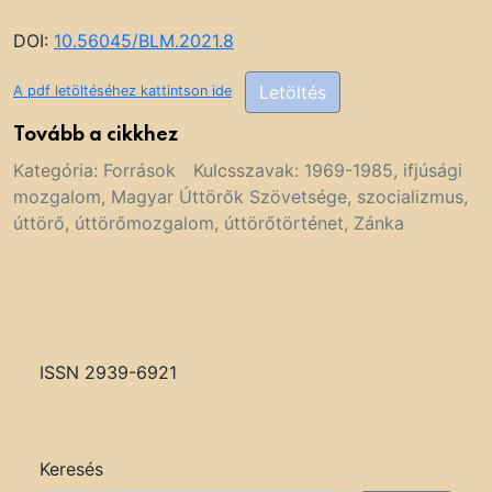
DOI:
10.56045/BLM.2021.8
Letöltés
A pdf letöltéséhez kattintson ide
Tovább a cikkhez
Kategória:
Források
Kulcsszavak:
1969-1985
,
ifjúsági
mozgalom
,
Magyar Úttörők Szövetsége
,
szocializmus
,
úttörő
,
úttörőmozgalom
,
úttörőtörténet
,
Zánka
ISSN 2939-6921
Keresés