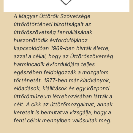
A Magyar Úttörők Szövetsége
úttörőtörténeti bizottságait az
úttörőszövetség fennállásának
huszonötödik évfordulójához
kapcsolódóan 1969-ben hívták életre,
azzal a céllal, hogy az Úttörőszövetség
harmincadik évfordulójára teljes
egészében feldolgozzák a mozgalom
történetét. 1977-ben már kiadványok,
előadások, kiállítások és egy központi
úttörőmúzeum létrehozásában látták a
célt. A cikk az úttörőmozgalmat, annak
kereteit is bemutatva vizsgálja, hogy a
fenti célok mennyiben valósultak meg.