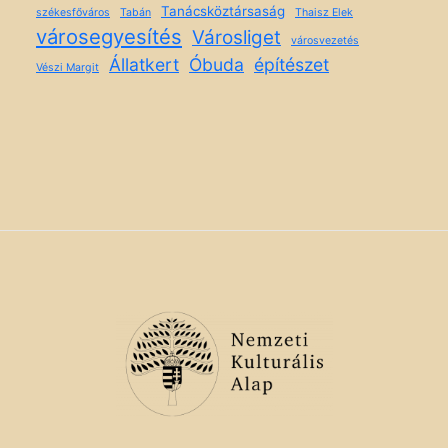
Tanácsköztársaság
székesfőváros
Tabán
Thaisz Elek
városegyesítés
Városliget
városvezetés
Állatkert
Óbuda
építészet
Vészi Margit