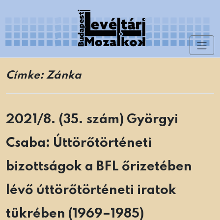
Skip
to
content
Toggl
Levéltári Mozaikok
naviga
Címke:
Zánka
2021/8. (35. szám) Györgyi
Csaba: Úttörőtörténeti
bizottságok a BFL őrizetében
lévő úttörőtörténeti iratok
tükrében (1969–1985)