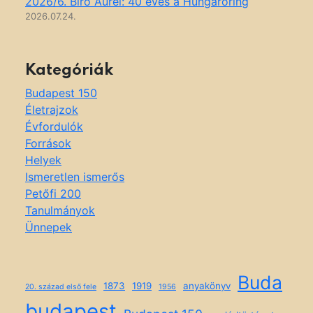
2026/6. Biró Aurél: 40 éves a Hungaroring
2026.07.24.
Kategóriák
Budapest 150
Életrajzok
Évfordulók
Források
Helyek
Ismeretlen ismerős
Petőfi 200
Tanulmányok
Ünnepek
Buda
1873
1919
anyakönyv
20. század első fele
1956
budapest