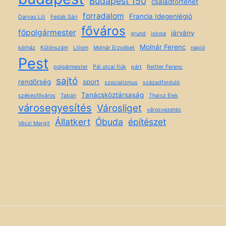
Budapest 150
családtörténet
forradalom
Francia Idegenlégió
Darvas Lili
Fedák Sári
főváros
főpolgármester
járvány
grund
iskola
Molnár Ferenc
kórház
Különszám
Liliom
Molnár Erzsébet
napló
Pest
polgármester
Pál utcai fiúk
párt
Reitter Ferenc
sajtó
rendőrség
sport
szocializmus
századforduló
Tanácsköztársaság
székesfőváros
Tabán
Thaisz Elek
városegyesítés
Városliget
városvezetés
Állatkert
Óbuda
építészet
Vészi Margit