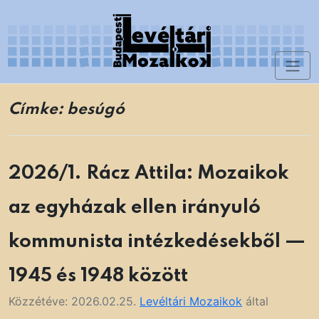
Skip
to
content
Toggl
Levéltári Mozaikok
naviga
Címke:
besúgó
2026/1. Rácz Attila: Mozaikok
az egyházak ellen irányuló
kommunista intézkedésekből —
1945 és 1948 között
Közzétéve:
2026.02.25.
Levéltári Mozaikok
által