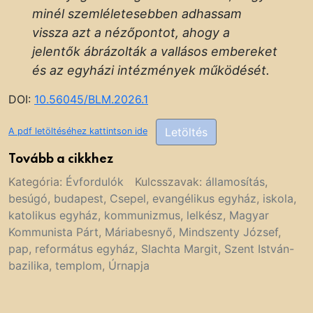
minél szemléletesebben adhassam
vissza azt a nézőpontot, ahogy a
jelentők ábrázolták a vallásos embereket
és az egyházi intézmények működését.
DOI:
10.56045/BLM.2026.1
Letöltés
A pdf letöltéséhez kattintson ide
Tovább a cikkhez
Kategória:
Évfordulók
Kulcsszavak:
államosítás
,
besúgó
,
budapest
,
Csepel
,
evangélikus egyház
,
iskola
,
katolikus egyház
,
kommunizmus
,
lelkész
,
Magyar
Kommunista Párt
,
Máriabesnyő
,
Mindszenty József
,
pap
,
református egyház
,
Slachta Margit
,
Szent István-
bazilika
,
templom
,
Úrnapja