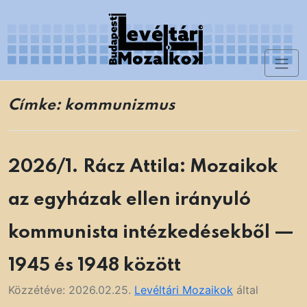
Skip
to
content
Toggl
Levéltári Mozaikok
naviga
Címke:
kommunizmus
2026/1. Rácz Attila: Mozaikok
az egyházak ellen irányuló
kommunista intézkedésekből —
1945 és 1948 között
Közzétéve:
2026.02.25.
Levéltári Mozaikok
által