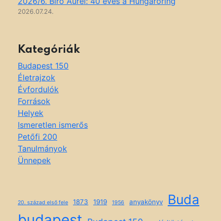
2026/6. Biró Aurél: 40 éves a Hungaroring
2026.07.24.
Kategóriák
Budapest 150
Életrajzok
Évfordulók
Források
Helyek
Ismeretlen ismerős
Petőfi 200
Tanulmányok
Ünnepek
Buda
1873
1919
anyakönyv
20. század első fele
1956
budapest