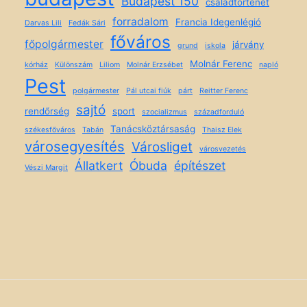
Budapest 150
családtörténet
forradalom
Francia Idegenlégió
Darvas Lili
Fedák Sári
főváros
főpolgármester
járvány
grund
iskola
Molnár Ferenc
kórház
Különszám
Liliom
Molnár Erzsébet
napló
Pest
polgármester
Pál utcai fiúk
párt
Reitter Ferenc
sajtó
rendőrség
sport
szocializmus
századforduló
Tanácsköztársaság
székesfőváros
Tabán
Thaisz Elek
városegyesítés
Városliget
városvezetés
Állatkert
Óbuda
építészet
Vészi Margit