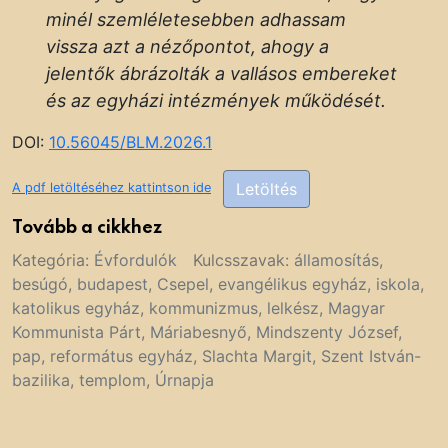
minél szemléletesebben adhassam
vissza azt a nézőpontot, ahogy a
jelentők ábrázolták a vallásos embereket
és az egyházi intézmények működését.
DOI:
10.56045/BLM.2026.1
Letöltés
A pdf letöltéséhez kattintson ide
Tovább a cikkhez
Kategória:
Évfordulók
Kulcsszavak:
államosítás
,
besúgó
,
budapest
,
Csepel
,
evangélikus egyház
,
iskola
,
katolikus egyház
,
kommunizmus
,
lelkész
,
Magyar
Kommunista Párt
,
Máriabesnyő
,
Mindszenty József
,
pap
,
református egyház
,
Slachta Margit
,
Szent István-
bazilika
,
templom
,
Úrnapja