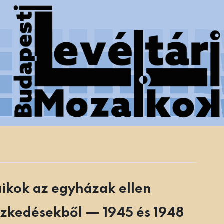
 Főváros Levéltára munkatársainak tanulmányai
aikok az egyházak ellen
ézkedésekből — 1945 és 1948