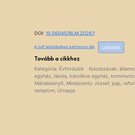
DOI:
10.56045/BLM.2026.1
Letöltés
A pdf letöltéséhez kattintson ide
Tovább a cikkhez
Kategória:
Évfordulók
Kulcsszavak:
államo
egyház
,
iskola
,
katolikus egyház
,
kommuniz
Máriabesnyő
,
Mindszenty József
,
pap
,
refo
templom
,
Úrnapja