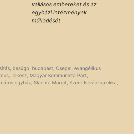
vallásos embereket és az
egyházi intézmények
működését.
sítás
,
besúgó
,
budapest
,
Csepel
,
evangélikus
mus
,
lelkész
,
Magyar Kommunista Párt
,
rmátus egyház
,
Slachta Margit
,
Szent István-bazilika
,