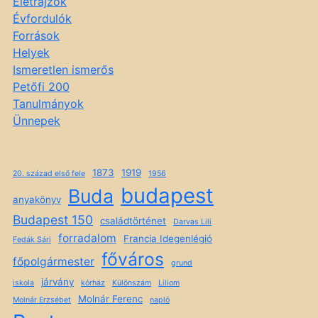
Életrajzok
Évfordulók
Források
Helyek
Ismeretlen ismerős
Petőfi 200
Tanulmányok
Ünnepek
1873
1919
20. század első fele
1956
budapest
Buda
anyakönyv
Budapest 150
családtörténet
Darvas Lili
forradalom
Francia Idegenlégió
Fedák Sári
főváros
főpolgármester
grund
járvány
iskola
kórház
Különszám
Liliom
Molnár Ferenc
Molnár Erzsébet
napló