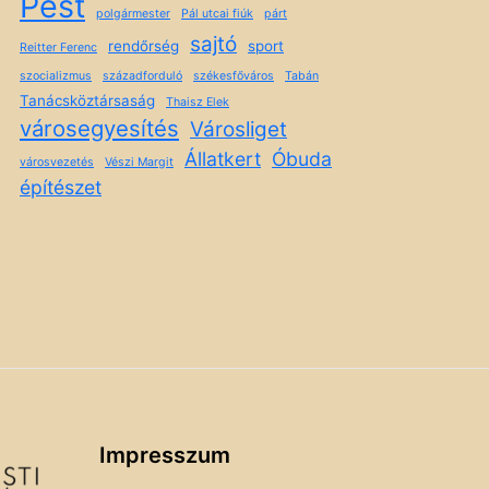
Pest
polgármester
Pál utcai fiúk
párt
sajtó
rendőrség
sport
Reitter Ferenc
szocializmus
századforduló
székesfőváros
Tabán
Tanácsköztársaság
Thaisz Elek
városegyesítés
Városliget
Állatkert
Óbuda
városvezetés
Vészi Margit
építészet
Impresszum