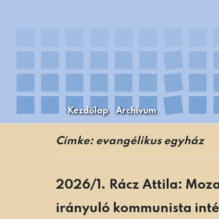
Skip
to
content
Kezdőlap
Archívum
A Budapesti Levéltári Mozaikok Budapest
Levéltári Mozaikok
Címke:
evangélikus egyház
2026/1. Rácz Attila: Moz
irányuló kommunista int