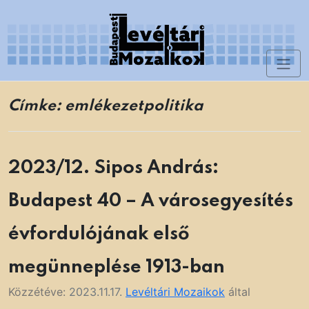
Skip
to
content
Toggl
Levéltári Mozaikok
naviga
Címke:
emlékezetpolitika
2023/12. Sipos András:
Budapest 40 – A városegyesítés
évfordulójának első
megünneplése 1913-ban
Közzétéve:
2023.11.17.
Levéltári Mozaikok
által