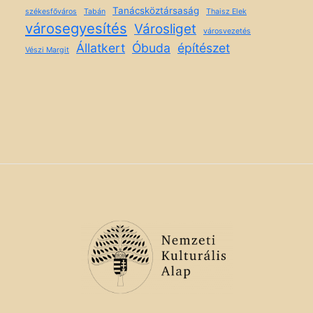
Tanácsköztársaság
székesfőváros
Tabán
Thaisz Elek
városegyesítés
Városliget
városvezetés
Állatkert
Óbuda
építészet
Vészi Margit