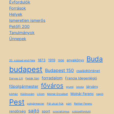
Évfordulók
Források
Helyek
Ismeretlen ismerős
Petőfi 200
Tanulmányok
Ünnepek
Buda
1873
1919
anyakönyv
20. század első fele
1956
budapest
Budapest 150
családtörténet
forradalom
Francia Idegenlégió
Darvas Lili
Fedák Sári
főváros
főpolgármester
járvány
grund
iskola
Molnár Ferenc
kórház
Különszám
Liliom
Molnár Erzsébet
napló
Pest
polgármester
Pál utcai fiúk
párt
Reitter Ferenc
sajtó
rendőrség
sport
szocializmus
századforduló