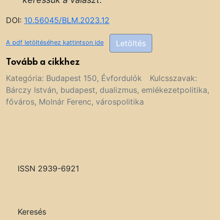
DOI:
10.56045/BLM.2023.12
Letöltés
A pdf letöltéséhez kattintson ide
Tovább a cikkhez
Kategória:
Budapest 150
,
Évfordulók
Kulcsszavak:
Bárczy István
,
budapest
,
dualizmus
,
emlékezetpolitika
,
főváros
,
Molnár Ferenc
,
várospolitika
ISSN 2939-6921
Keresés