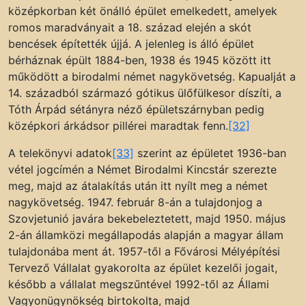
középkorban két önálló épület emelkedett, amelyek
romos maradványait a 18. század elején a skót
bencések építették újjá. A jelenleg is álló épület
bérháznak épült 1884-ben, 1938 és 1945 között itt
működött a birodalmi német nagykövetség. Kapualját a
14. századból származó gótikus ülőfülkesor díszíti, a
Tóth Árpád sétányra néző épületszárnyban pedig
középkori árkádsor pillérei maradtak fenn.
[32]
A telekönyvi adatok
[33]
szerint az épületet 1936-ban
vétel jogcímén a Német Birodalmi Kincstár szerezte
meg, majd az átalakítás után itt nyílt meg a német
nagykövetség. 1947. február 8-án a tulajdonjog a
Szovjetunió javára bekebeleztetett, majd 1950. május
2-án államközi megállapodás alapján a magyar állam
tulajdonába ment át. 1957-től a Fővárosi Mélyépítési
Tervező Vállalat gyakorolta az épület kezelői jogait,
később a vállalat megszűntével 1992-től az Állami
Vagyonügynökség birtokolta, majd