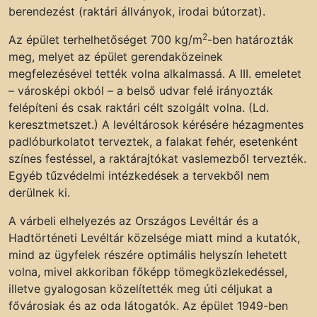
berendezést (raktári állványok, irodai bútorzat).
2
Az épület terhelhetőséget 700 kg/m
-ben határozták
meg, melyet az épület gerendaközeinek
megfelezésével tették volna alkalmassá. A III. emeletet
– városképi okból – a belső udvar felé irányozták
felépíteni és csak raktári célt szolgált volna. (Ld.
keresztmetszet.) A levéltárosok kérésére hézagmentes
padlóburkolatot terveztek, a falakat fehér, esetenként
színes festéssel, a raktárajtókat vaslemezből tervezték.
Egyéb tűzvédelmi intézkedések a tervekből nem
derülnek ki.
A várbeli elhelyezés az Országos Levéltár és a
Hadtörténeti Levéltár közelsége miatt mind a kutatók,
mind az ügyfelek részére optimális helyszín lehetett
volna, mivel akkoriban főképp tömegközlekedéssel,
illetve gyalogosan közelítették meg úti céljukat a
fővárosiak és az oda látogatók. Az épület 1949-ben