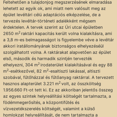
Feltehetően a tulajdonjog megszerzésének elmaradása
lehetett az egyik ok, ami miatt nem valósult meg az
épület levéltári célú adaptációs elképzelése, de a
tervezés levéltár-történeti adalékként mégsem
érdektelen. A tervek szerint az Úri utcai épületben
2
2650 m
raktári kapacitás került volna kialakításra, ami
a 3,8 m-es belmagasságot is figyelembe véve a levéltár
akkori iratállományának biztonságos elhelyezéséül
szolgálhatott volna. A raktárakat alapvetően az épület
első, második és harmadik szintjén tervezték
2
elhelyezni, 304 m
irodaterület kialakításával és egy 88
2
2
m
-esétkezővel, 82 m
-esaltiszti lakással, altiszti
szobával, fűtőházzal és fűtőanyag raktárral. A tervezett
2
hasznos alapterület 3.221 m
volt, az összköltség
1.956.660 Ft-ot tett ki. Ez az akkoriban jelentős összeg
az egyes szintek helyreállítási költségét tartalmazta, a
födémmegerősítés, a központifűtés és
vízvezetékszerelés költségét, valamint a külső
homlokzat helyreállítását, de nem tartalmazta a