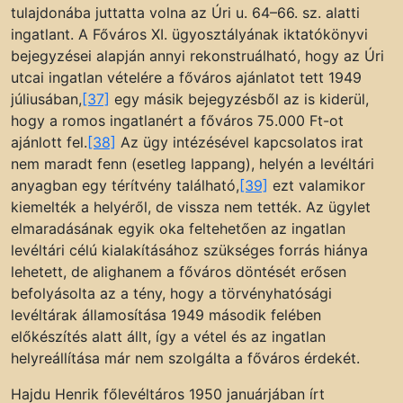
tulajdonába juttatta volna az Úri u. 64–66. sz. alatti
ingatlant. A Főváros XI. ügyosztályának iktatókönyvi
bejegyzései alapján annyi rekonstruálható, hogy az Úri
utcai ingatlan vételére a főváros ajánlatot tett 1949
júliusában,
[37]
egy másik bejegyzésből az is kiderül,
hogy a romos ingatlanért a főváros 75.000 Ft-ot
ajánlott fel.
[38]
Az ügy intézésével kapcsolatos irat
nem maradt fenn (esetleg lappang), helyén a levéltári
anyagban egy térítvény található,
[39]
ezt valamikor
kiemelték a helyéről, de vissza nem tették. Az ügylet
elmaradásának egyik oka feltehetően az ingatlan
levéltári célú kialakításához szükséges forrás hiánya
lehetett, de alighanem a főváros döntését erősen
befolyásolta az a tény, hogy a törvényhatósági
levéltárak államosítása 1949 második felében
előkészítés alatt állt, így a vétel és az ingatlan
helyreállítása már nem szolgálta a főváros érdekét.
Hajdu Henrik főlevéltáros 1950 januárjában írt