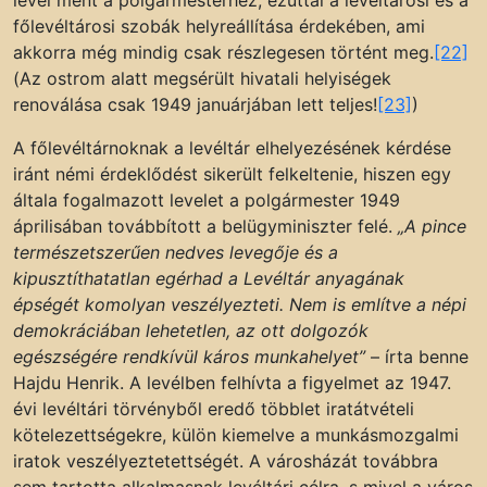
levél ment a polgármesterhez, ezúttal a levéltárosi és a
főlevéltárosi szobák helyreállítása érdekében, ami
akkorra még mindig csak részlegesen történt meg.
[22]
(Az ostrom alatt megsérült hivatali helyiségek
renoválása csak 1949 januárjában lett teljes!
[23]
)
A főlevéltárnoknak a levéltár elhelyezésének kérdése
iránt némi érdeklődést sikerült felkeltenie, hiszen egy
általa fogalmazott levelet a polgármester 1949
áprilisában továbbított a belügyminiszter felé.
„A pince
természetszerűen nedves levegője és a
kipusztíthatatlan egérhad a Levéltár anyagának
épségét komolyan veszélyezteti. Nem is említve a népi
demokráciában lehetetlen, az ott dolgozók
egészségére rendkívül káros munkahelyet”
– írta benne
Hajdu Henrik. A levélben felhívta a figyelmet az 1947.
évi levéltári törvényből eredő többlet iratátvételi
kötelezettségekre, külön kiemelve a munkásmozgalmi
iratok veszélyeztetettségét. A városházát továbbra