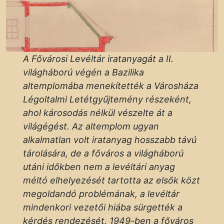
A Fővárosi Levéltár iratanyagát a II.
világháború végén a Bazilika
altemplomába menekítették a Városháza
Légoltalmi Letétgyűjtemény részeként,
ahol károsodás nélkül vészelte át a
világégést. Az altemplom ugyan
alkalmatlan volt iratanyag hosszabb távú
tárolására, de a főváros a világháború
utáni időkben nem a levéltári anyag
méltó elhelyezését tartotta az elsők közt
megoldandó problémának, a levéltár
mindenkori vezetői hiába sürgették a
kérdés rendezését. 1949-ben a főváros