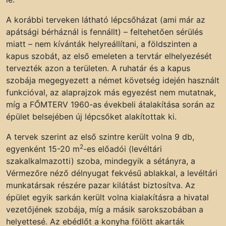
A korábbi terveken látható lépcsőházat (ami már az
apátsági bérháznál is fennállt) – feltehetően sérülés
miatt – nem kívánták helyreállítani, a földszinten a
kapus szobát, az első emeleten a tervtár elhelyezését
tervezték azon a területen. A ruhatár és a kapus
szobája megegyezett a német követség idején használt
funkcióval, az alaprajzok más egyezést nem mutatnak,
míg a FŐMTERV 1960-as évekbeli átalakítása során az
épület belsejében új lépcsőket alakítottak ki.
A tervek szerint az első szintre került volna 9 db,
2
egyenként 15-20 m
-es előadói (levéltári
szakalkalmazotti) szoba, mindegyik a sétányra, a
Vérmezőre néző délnyugat fekvésű ablakkal, a levéltári
munkatársak részére pazar kilátást biztosítva. Az
épület egyik sarkán került volna kialakításra a hivatal
vezetőjének szobája, míg a másik sarokszobában a
helyettesé. Az ebédlőt a konyha fölött akarták