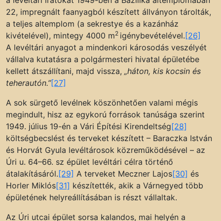
a levéltári iratokat 1949-ben a Bazilika altemplomában
22, impregnált faanyagból készített állványon tárolták,
a teljes altemplom (a sekrestye és a kazánház
2
kivételével), mintegy 4000 m
igénybevételével.
[26]
A levéltári anyagot a mindenkori károsodás veszélyét
vállalva kutatásra a polgármesteri hivatal épületébe
kellett átszállítani, majd vissza,
„háton, kis kocsin és
teherautón.”
[27]
A sok sürgető levélnek köszönhetően valami mégis
megindult, hisz az egykorú források tanúsága szerint
1949. július 19-én a Vári Építési Kirendeltség
[28]
költségbecslést és terveket készített – Baraczka István
és Horvát Gyula levéltárosok közreműködésével – az
Úri u. 64–66. sz épület levéltári célra történő
átalakításáról.
[29]
A terveket Meczner Lajos
[30]
és
Horler Miklós
[31]
készítették, akik a Várnegyed több
épületének helyreállításában is részt vállaltak.
Az Úri utcai épület sorsa kalandos, mai helyén a