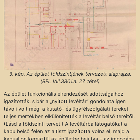
3. kép. Az épület földszintjének tervezett alaprajza.
(BFL VIII.3801.a. 27. tétel)
Az épület funkcionális elrendezését adottságaihoz
igazították, s bár a „nyitott levéltár” gondolata igen
távoli volt még, a kutató- és ügyfélszolgálati tereket
teljes mértékben elkülönítették a levéltár belső tereitől.
(Lásd a földszinti tervet.) A levéltárba látogatókat a
kapu belső felén az altiszt igazította volna el, majd a
kapualjon keresztül az épületbe bejutva – az impozáns