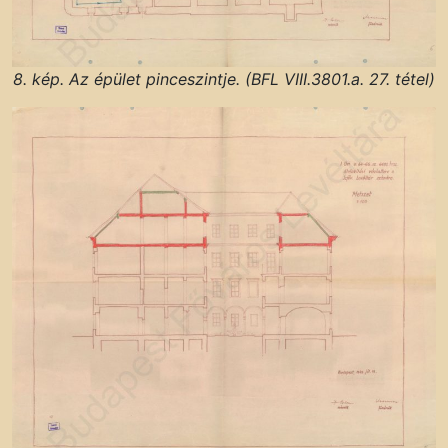
8. kép. Az épület pinceszintje. (BFL VIII.3801.a. 27. tétel)