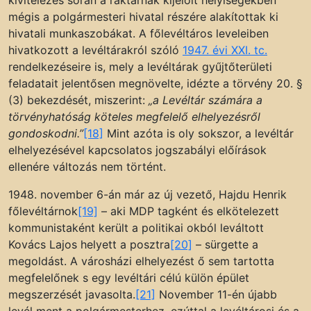
kivitelezés során a raktárnak kijelölt helyiségekben
mégis a polgármesteri hivatal részére alakítottak ki
hivatali munkaszobákat. A főlevéltáros leveleiben
hivatkozott a levéltárakról szóló
1947. évi XXI. tc.
rendelkezéseire is, mely a levéltárak gyűjtőterületi
feladatait jelentősen megnövelte, idézte a törvény 20. §
(3) bekezdését, miszerint:
„a Levéltár számára a
törvényhatóság köteles megfelelő elhelyezésről
gondoskodni.”
[18]
Mint azóta is oly sokszor, a levéltár
elhelyezésével kapcsolatos jogszabályi előírások
ellenére változás nem történt.
1948. november 6-án már az új vezető, Hajdu Henrik
főlevéltárnok
[19]
– aki MDP tagként és elkötelezett
kommunistaként került a politikai okból leváltott
Kovács Lajos helyett a posztra
[20]
– sürgette a
megoldást. A városházi elhelyezést ő sem tartotta
megfelelőnek s egy levéltári célú külön épület
megszerzését javasolta.
[21]
November 11-én újabb