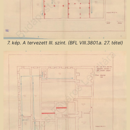
7. kép. A tervezett III. szint. (BFL VIII.3801.a. 27. tétel)