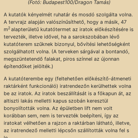
(Fotó: Budapest100/Dragon Tamás)
A kutatók kényelmét ruhatár és mosdó szolgálta volna.
A tervrajz alapján valószínűsíthető, hogy a másik, 47
2
m
alapterületű kutatótermet az iratok előkészítésére is
tervezték, illetve idővel, ha a sarokszobában lévő
kutatóterem szűknek bizonyul, bővítési lehetőségként
szolgálhatott volna. (A terveken sárgával a bontandó,
megszüntetendő falakat, piros színnel az újonnan
építendőket jelölték.)
A kutatóterembe egy (feltehetően előkészítő-átmeneti
raktárként funkcionáló) iratrendezőn kerülhettek volna
be az iratok. Az iratok beszállítását is a főkapun át, az
altiszti lakás melletti kapus szobán keresztül
bonyolították volna. Az épületben lift nem volt
korábban sem, nem is tervezték beépíteni, így az
iratokat vélhetően a rajzon a raktárban látható, illetve,
az iratrendező melletti lépcsőn szállították volna fel s
le.