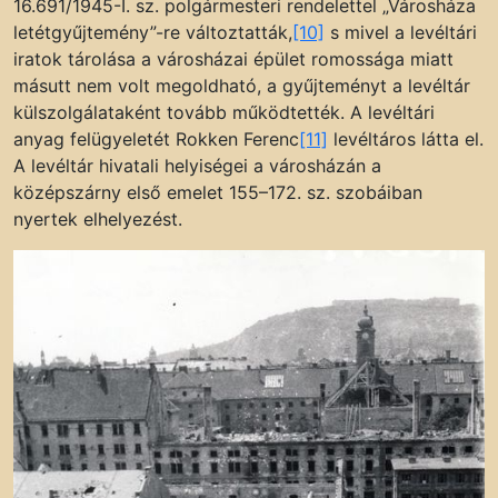
16.691/1945-I. sz. polgármesteri rendelettel „Városháza
letétgyűjtemény”-re változtatták,
[10]
s mivel a levéltári
iratok tárolása a városházai épület romossága miatt
másutt nem volt megoldható, a gyűjteményt a levéltár
külszolgálataként tovább működtették. A levéltári
anyag felügyeletét Rokken Ferenc
[11]
levéltáros látta el.
A levéltár hivatali helyiségei a városházán a
középszárny első emelet 155–172. sz. szobáiban
nyertek elhelyezést.