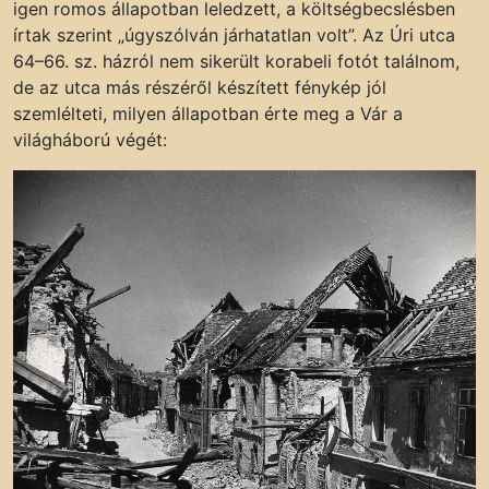
igen romos állapotban leledzett, a költségbecslésben
írtak szerint „úgyszólván járhatatlan volt”. Az Úri utca
64–66. sz. házról nem sikerült korabeli fotót találnom,
de az utca más részéről készített fénykép jól
szemlélteti, milyen állapotban érte meg a Vár a
világháború végét: