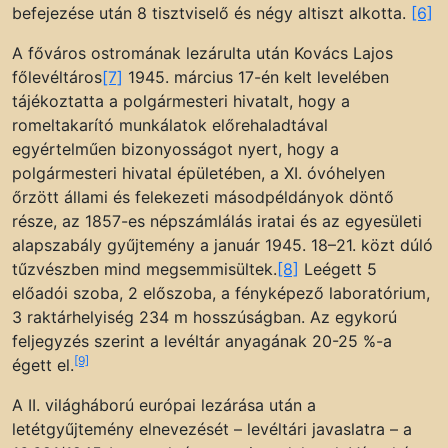
befejezése után 8 tisztviselő és négy altiszt alkotta.
[6]
A főváros ostromának lezárulta után Kovács Lajos
főlevéltáros
[7]
1945. március 17-én kelt levelében
tájékoztatta a polgármesteri hivatalt, hogy a
romeltakarító munkálatok előrehaladtával
egyértelműen bizonyosságot nyert, hogy a
polgármesteri hivatal épületében, a XI. óvóhelyen
őrzött állami és felekezeti másodpéldányok döntő
része, az 1857-es népszámlálás iratai és az egyesületi
alapszabály gyűjtemény a január 1945. 18–21. közt dúló
tűzvészben mind megsemmisültek.
[8]
Leégett 5
előadói szoba, 2 előszoba, a fényképező laboratórium,
3 raktárhelyiség 234 m hosszúságban. Az egykorú
feljegyzés szerint a levéltár anyagának 20-25 %-a
[9]
égett el.
A II. világháború európai lezárása után a
letétgyűjtemény elnevezését – levéltári javaslatra – a