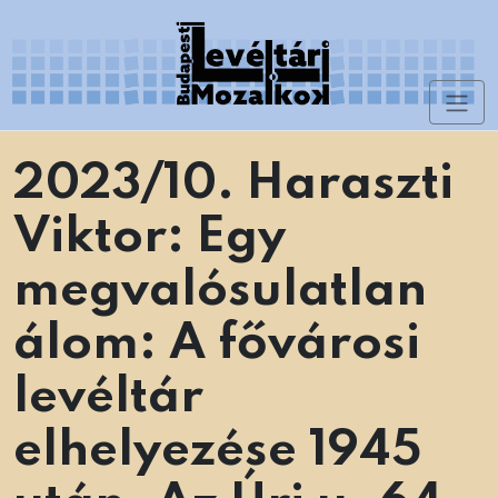
Skip
to
content
Toggl
Levéltári Mozaikok
naviga
2023/10. Haraszti
Viktor: Egy
megvalósulatlan
álom: A fővárosi
levéltár
elhelyezése 1945