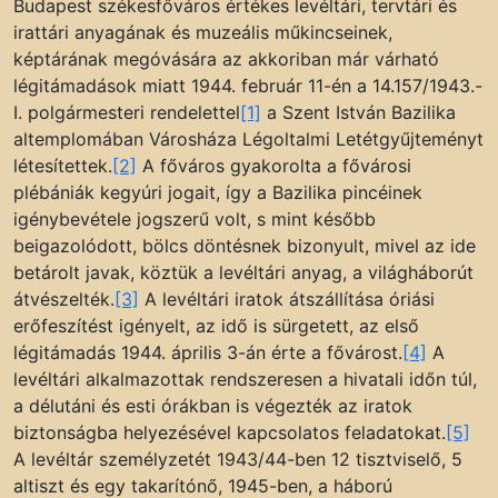
Budapest székesfőváros értékes levéltári, tervtári és
irattári anyagának és muzeális műkincseinek,
képtárának megóvására az akkoriban már várható
légitámadások miatt 1944. február 11-én a 14.157/1943.-
I. polgármesteri rendelettel
[1]
a Szent István Bazilika
altemplomában Városháza Légoltalmi Letétgyűjteményt
létesítettek.
[2]
A főváros gyakorolta a fővárosi
plébániák kegyúri jogait, így a Bazilika pincéinek
igénybevétele jogszerű volt, s mint később
beigazolódott, bölcs döntésnek bizonyult, mivel az ide
betárolt javak, köztük a levéltári anyag, a világháborút
átvészelték.
[3]
A levéltári iratok átszállítása óriási
erőfeszítést igényelt, az idő is sürgetett, az első
légitámadás 1944. április 3-án érte a fővárost.
[4]
A
levéltári alkalmazottak rendszeresen a hivatali időn túl,
a délutáni és esti órákban is végezték az iratok
biztonságba helyezésével kapcsolatos feladatokat.
[5]
A levéltár személyzetét 1943/44-ben 12 tisztviselő, 5
altiszt és egy takarítónő, 1945-ben, a háború