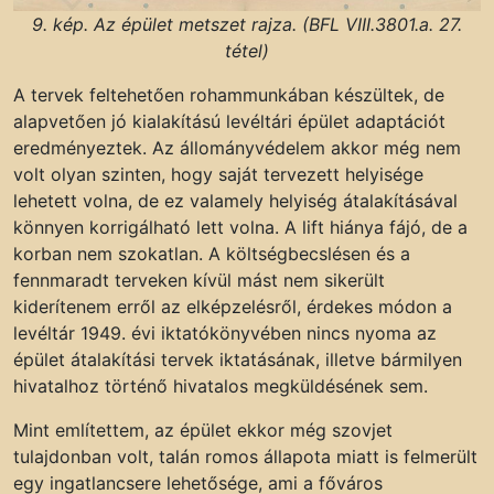
9. kép. Az épület metszet rajza. (BFL VIII.3801.a. 27.
tétel)
A tervek feltehetően rohammunkában készültek, de
alapvetően jó kialakítású levéltári épület adaptációt
eredményeztek. Az állományvédelem akkor még nem
volt olyan szinten, hogy saját tervezett helyisége
lehetett volna, de ez valamely helyiség átalakításával
könnyen korrigálható lett volna. A lift hiánya fájó, de a
korban nem szokatlan. A költségbecslésen és a
fennmaradt terveken kívül mást nem sikerült
kiderítenem erről az elképzelésről, érdekes módon a
levéltár 1949. évi iktatókönyvében nincs nyoma az
épület átalakítási tervek iktatásának, illetve bármilyen
hivatalhoz történő hivatalos megküldésének sem.
Mint említettem, az épület ekkor még szovjet
tulajdonban volt, talán romos állapota miatt is felmerült
egy ingatlancsere lehetősége, ami a főváros