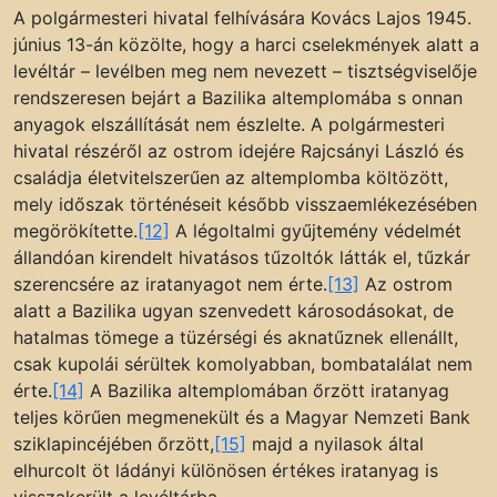
A polgármesteri hivatal felhívására Kovács Lajos 1945.
június 13-án közölte, hogy a harci cselekmények alatt a
levéltár – levélben meg nem nevezett – tisztségviselője
rendszeresen bejárt a Bazilika altemplomába s onnan
anyagok elszállítását nem észlelte. A polgármesteri
hivatal részéről az ostrom idejére Rajcsányi László és
családja életvitelszerűen az altemplomba költözött,
mely időszak történéseit később visszaemlékezésében
megörökítette.
[12]
A légoltalmi gyűjtemény védelmét
állandóan kirendelt hivatásos tűzoltók látták el, tűzkár
szerencsére az iratanyagot nem érte.
[13]
Az ostrom
alatt a Bazilika ugyan szenvedett károsodásokat, de
hatalmas tömege a tüzérségi és aknatűznek ellenállt,
csak kupolái sérültek komolyabban, bombatalálat nem
érte.
[14]
A Bazilika altemplomában őrzött iratanyag
teljes körűen megmenekült és a Magyar Nemzeti Bank
sziklapincéjében őrzött,
[15]
majd a nyilasok által
elhurcolt öt ládányi különösen értékes iratanyag is