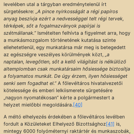
levelében utal a tárgyban eredménytelenül írt
sürgetésekre:
„A pince nyirkosságát a régi papíros
anyag beszívja ezért a nedvességgel telt régi tervek,
térképek, sőt a fogalmazványok papírjai is
szétmállanak.”
Ismételten felhívta a figyelmet arra, hogy
a munkásmozgalom történetének kutatása szinte
ellehetetlenül, egy munkatársa már meg is betegedett
az egészségre veszélyes körülmények közt,
„a
naptalan, levegőtlen, sőt a kellő világítást is nélkülöző
altemplomban csak munkatársaim hősiessége biztosítja
a folyamatos munkát. De úgy érzem, ilyen hősiességet
senki sem fogadhat el.”
A főlevéltáros hivatalvezetői
kötelessége és emberi lelkiismerete sürgetésére
„nagyon nyomatékosan” kérte a polgármestert a
helyzet mielőbbi megoldására.
[40]
A méltó elhelyezés érdekében a főlevéltáros levélben
fordult a Közületeket Elhelyező Bizottsághoz
[41]
is,
mintegy 6000 folyóméternyi raktártér és munkaszobák,