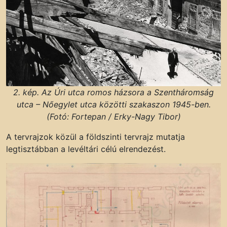
2. kép. Az Úri utca romos házsora a Szentháromság
utca – Nőegylet utca közötti szakaszon 1945-ben.
(Fotó: Fortepan / Erky-Nagy Tibor)
A tervrajzok közül a földszinti tervrajz mutatja
legtisztábban a levéltári célú elrendezést.