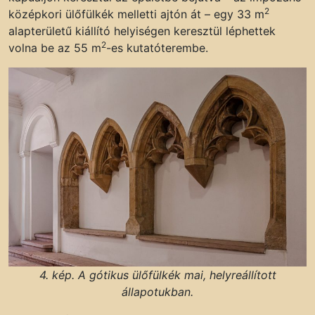
2
középkori ülőfülkék melletti ajtón át – egy 33 m
alapterületű kiállító helyiségen keresztül léphettek
2
volna be az 55 m
-es kutatóterembe.
4. kép. A gótikus ülőfülkék mai, helyreállított
állapotukban.