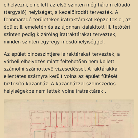
elhelyezni, emellett az első szinten még három előadó
(tárgyaló) helyiséget, a kezelőirodát tervezték. A
fennmaradó területeken iratraktárakat képzeltek el, az
épület II. emeletén és az újonnan kialakított III. tetőtéri
szinten pedig kizárólag iratraktárakat terveztek,
minden szinten egy-egy mosdóhelyiséggel.
Az épület pinceszintjére is raktárakat terveztek, a
várbeli elhelyezés miatt feltehetően nem kellett
számolni számottevő vizesedéssel. A raktárakkal
ellentétes szárnyra került volna az épület fűtését
biztosító kazánház. A kazánházzal szomszédos
helyiségekbe nem lettek volna iratraktárak .