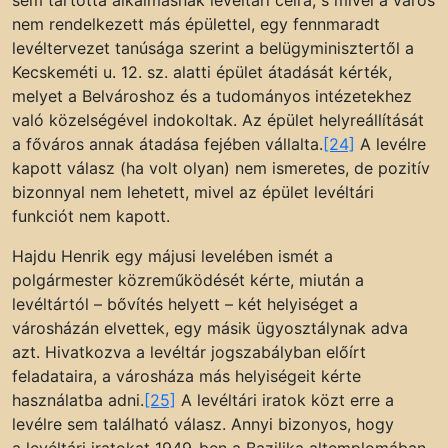
sem tartotta alkalmasnak levéltári célra, s mivel a város
nem rendelkezett más épülettel, egy fennmaradt
levéltervezet tanúsága szerint a belügyminisztertől a
Kecskeméti u. 12. sz. alatti épület átadását kérték,
melyet a Belvároshoz és a tudományos intézetekhez
való közelségével indokoltak. Az épület helyreállítását
a főváros annak átadása fejében vállalta.
[24]
A levélre
kapott válasz (ha volt olyan) nem ismeretes, de pozitív
bizonnyal nem lehetett, mivel az épület levéltári
funkciót nem kapott.
Hajdu Henrik egy májusi levelében ismét a
polgármester közreműködését kérte, miután a
levéltártól – bővítés helyett – két helyiséget a
városházán elvettek, egy másik ügyosztálynak adva
azt. Hivatkozva a levéltár jogszabályban előírt
feladataira, a városháza más helyiségeit kérte
használatba adni.
[25]
A levéltári iratok közt erre a
levélre sem található válasz. Annyi bizonyos, hogy