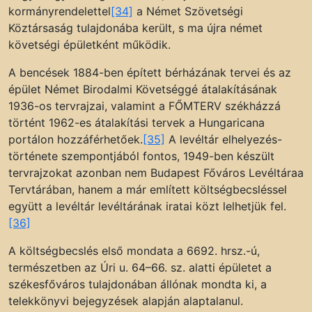
kormányrendelettel
[34]
a Német Szövetségi
Köztársaság tulajdonába került, s ma újra német
követségi épületként működik.
A bencések 1884-ben épített bérházának tervei és az
épület Német Birodalmi Követséggé átalakításának
1936-os tervrajzai, valamint a FŐMTERV székházzá
történt 1962-es átalakítási tervek a Hungaricana
portálon hozzáférhetőek.
[35]
A levéltár elhelyezés-
története szempontjából fontos, 1949-ben készült
tervrajzokat azonban nem Budapest Főváros Levéltáraa
Tervtárában, hanem a már említett költségbecsléssel
együtt a levéltár levéltárának iratai közt lelhetjük fel.
[36]
A költségbecslés első mondata a 6692. hrsz.-ú,
természetben az Úri u. 64–66. sz. alatti épületet a
székesfőváros tulajdonában állónak mondta ki, a
telekkönyvi bejegyzések alapján alaptalanul.