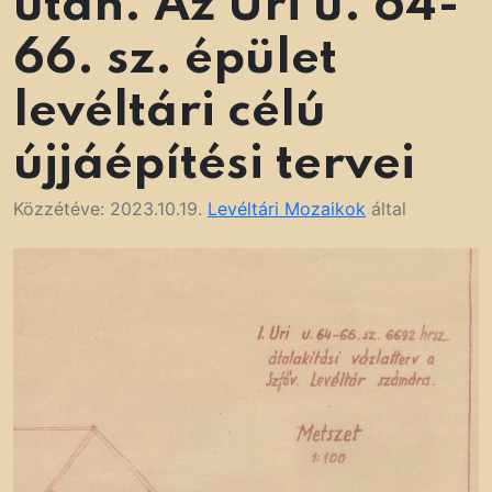
után. Az Úri u. 64-
66. sz. épület
levéltári célú
újjáépítési tervei
Közzétéve:
2023.10.19.
Levéltári Mozaikok
által