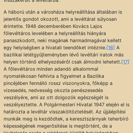
visszakerült a levéltárba.
A háború után a városháza helyreállítása általában is
jelentős gondot okozott, ami a levéltárat súlyosan
érintette. 1946 decemberében Kovács Lajos
főlevéltáros levelében a helyreállítás hiányára
panaszkodott, neki magának harmadmagával kellett
egy helyiségben a hivatali teendőket intéznie.
[16]
A
bazilikai letétgyűjteményben lévő levéltári iratok más
helyen történő elhelyezéséről csak álmodni lehetett.
[17]
A főlevéltáros minden adandó alkalommal
nyomatékosan felhívta a figyelmet a Bazilika
pincéjében fennálló rossz viszonyokra, főképp a
vizesedés, nedvesség okozta penészesedés
veszélyére, ami az ott dolgozók egészségét is
veszélyeztette. A Polgármesteri Hivatal 1947 elején el is
határozta a levéltár visszaköltöztetését. Az újjáépítési
munkák meg is kezdődtek, a keresztszárnyak teherbíró
képességének megerősítése is megtörtént, de a