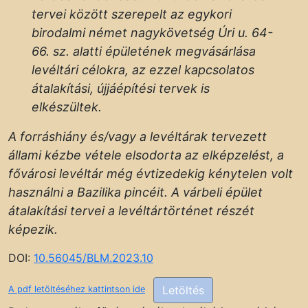
tervei között szerepelt az egykori
birodalmi német nagykövetség Úri u. 64-
66. sz. alatti épületének megvásárlása
levéltári célokra, az ezzel kapcsolatos
átalakítási, újjáépítési tervek is
elkészültek.
A forráshiány és/vagy a levéltárak tervezett
állami kézbe vétele elsodorta az elképzelést, a
fővárosi levéltár még évtizedekig kénytelen volt
használni a Bazilika pincéit. A várbeli épület
átalakítási tervei a levéltártörténet részét
képezik.
DOI:
10.56045/BLM.2023.10
Letöltés
A pdf letöltéséhez kattintson ide