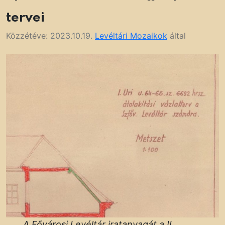
tervei
Közzétéve:
2023.10.19.
Levéltári Mozaikok
által
A Fővárosi Levéltár iratanyagát a II.