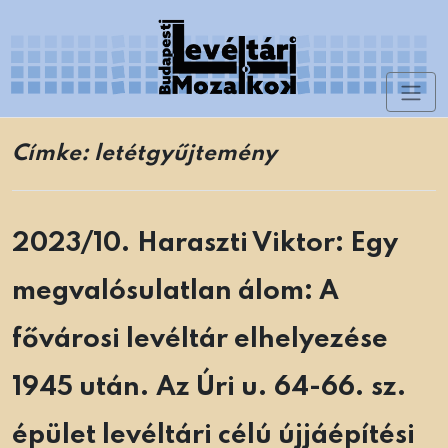
Skip
to
content
Toggl
Levéltári Mozaikok
naviga
Címke:
letétgyűjtemény
2023/10. Haraszti Viktor: Egy
megvalósulatlan álom: A
fővárosi levéltár elhelyezése
1945 után. Az Úri u. 64-66. sz.
épület levéltári célú újjáépítési