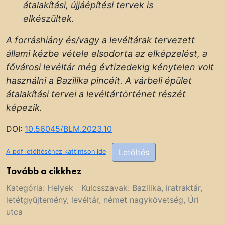
átalakítási, újjáépítési tervek is
elkészültek.
A forráshiány és/vagy a levéltárak tervezett
állami kézbe vétele elsodorta az elképzelést, a
fővárosi levéltár még évtizedekig kénytelen volt
használni a Bazilika pincéit. A várbeli épület
átalakítási tervei a levéltártörténet részét
képezik.
DOI:
10.56045/BLM.2023.10
Letöltés
A pdf letöltéséhez kattintson ide
Tovább a cikkhez
Kategória:
Helyek
Kulcsszavak:
Bazilika
,
iratraktár
,
letétgyűjtemény
,
levéltár
,
német nagykövetség
,
Úri
utca