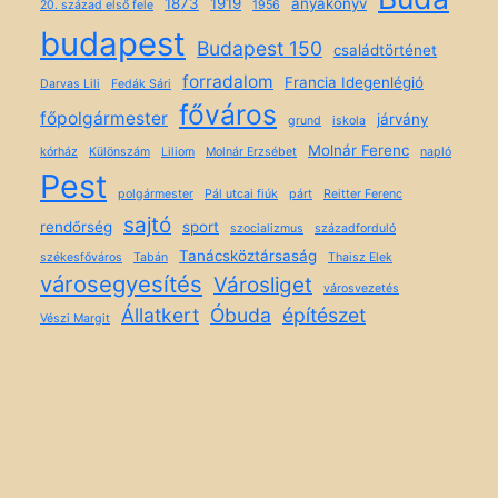
1873
1919
anyakönyv
20. század első fele
1956
budapest
Budapest 150
családtörténet
forradalom
Francia Idegenlégió
Darvas Lili
Fedák Sári
főváros
főpolgármester
járvány
grund
iskola
Molnár Ferenc
kórház
Különszám
Liliom
Molnár Erzsébet
napló
Pest
polgármester
Pál utcai fiúk
párt
Reitter Ferenc
sajtó
rendőrség
sport
szocializmus
századforduló
Tanácsköztársaság
székesfőváros
Tabán
Thaisz Elek
városegyesítés
Városliget
városvezetés
Állatkert
Óbuda
építészet
Vészi Margit