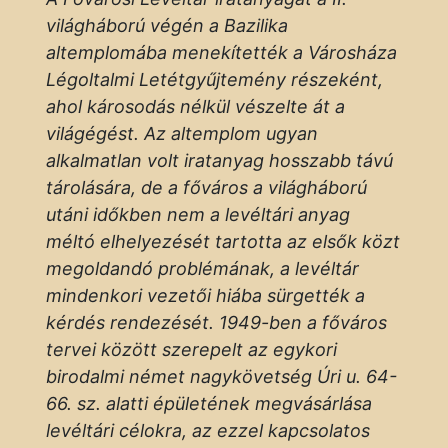
világháború végén a Bazilika
altemplomába menekítették a Városháza
Légoltalmi Letétgyűjtemény részeként,
ahol károsodás nélkül vészelte át a
világégést. Az altemplom ugyan
alkalmatlan volt iratanyag hosszabb távú
tárolására, de a főváros a világháború
utáni időkben nem a levéltári anyag
méltó elhelyezését tartotta az elsők közt
megoldandó problémának, a levéltár
mindenkori vezetői hiába sürgették a
kérdés rendezését. 1949-ben a főváros
tervei között szerepelt az egykori
birodalmi német nagykövetség Úri u. 64-
66. sz. alatti épületének megvásárlása
levéltári célokra, az ezzel kapcsolatos