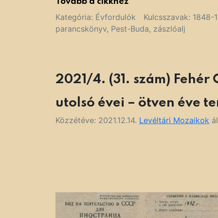
Tovább a cikkhez
Kategória:
Évfordulók
Kulcsszavak:
1848-
parancskönyv
,
Pest-Buda
,
zászlóalj
2021/4. (31. szám) Fehér 
utolsó évei – ötven éve t
Közzétéve:
2021.12.14.
Levéltári Mozaikok
ál