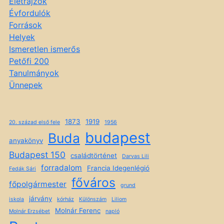
Életrajzok
Évfordulók
Források
Helyek
Ismeretlen ismerős
Petőfi 200
Tanulmányok
Ünnepek
1873
1919
20. század első fele
1956
budapest
Buda
anyakönyv
Budapest 150
családtörténet
Darvas Lili
forradalom
Francia Idegenlégió
Fedák Sári
főváros
főpolgármester
grund
járvány
iskola
kórház
Különszám
Liliom
Molnár Ferenc
Molnár Erzsébet
napló