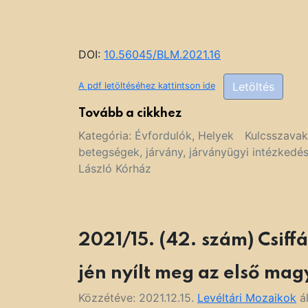
DOI:
10.56045/BLM.2021.16
Letöltés
A pdf letöltéséhez kattintson ide
Tovább a cikkhez
Kategória:
Évfordulók
,
Helyek
Kulcsszava
betegségek
,
járvány
,
járványügyi intézkedé
László Kórház
2021/15. (42. szám) Csiffá
jén nyílt meg az első ma
Közzétéve:
2021.12.15.
Levéltári Mozaikok
ál