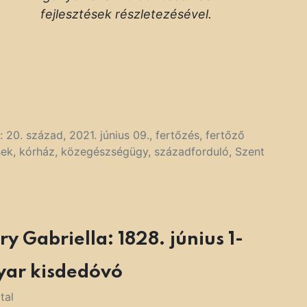
fejlesztések részletezésével.
k:
20. század
,
2021. június 09.
,
fertőzés
,
fertőző
sek
,
kórház
,
közegészségügy
,
századforduló
,
Szent
ry Gabriella: 1828. június 1-
gyar kisdedóvó
tal