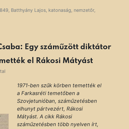
1849
,
Batthyány Lajos
,
katonaság
,
nemzetőr
,
Csaba: Egy száműzött diktátor
emették el Rákosi Mátyást
tal
1971-ben szűk körben temették el
a Farkasréti temetőben a
Szovjetunióban, száműzetésben
elhunyt pártvezért, Rákosi
Mátyást. A cikk Rákosi
száműzetésben több nyelven írt,