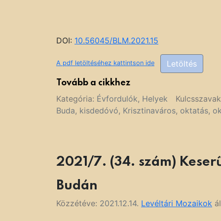
DOI:
10.56045/BLM.2021.15
Letöltés
A pdf letöltéséhez kattintson ide
Tovább a cikkhez
Kategória:
Évfordulók
,
Helyek
Kulcsszava
Buda
,
kisdedóvó
,
Krisztinaváros
,
oktatás
,
ok
2021/7. (34. szám) Keser
Budán
Közzétéve:
2021.12.14.
Levéltári Mozaikok
ál