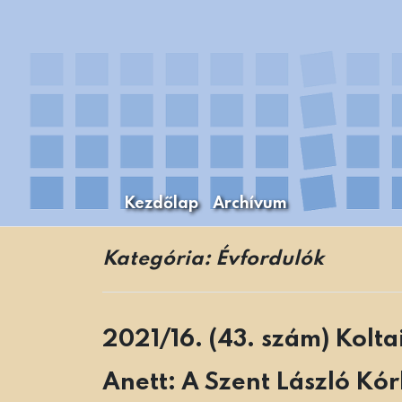
Skip
to
content
Kezdőlap
Archívum
A Budapesti Levéltári Mozaikok Budapest
Levéltári Mozaikok
Kategória:
Évfordulók
2021/16. (43. szám) Kolt
Anett: A Szent László Kó