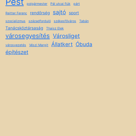
Pest
polgármester
Pál utcai fiúk
párt
sajtó
rendőrség
sport
Reitter Ferenc
szocializmus
századforduló
székesfőváros
Tabán
Tanácsköztársaság
Thaisz Elek
városegyesítés
Városliget
Állatkert
Óbuda
városvezetés
Vészi Margit
építészet