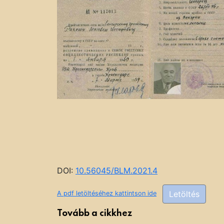
DOI:
10.56045/BLM.2021.4
Letöltés
A pdf letöltéséhez kattintson ide
Tovább a cikkhez