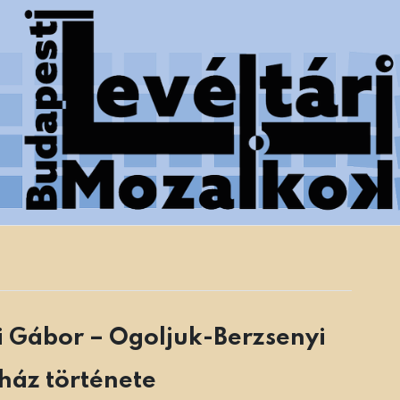
 Főváros Levéltára munkatársainak tanulmányai
ai Gábor – Ogoljuk-Berzsenyi
rház története