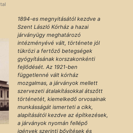
tal
1894-es megnyitásától kezdve a
Szent László Kórház a hazai
járványügy meghatározó
intézményévé vált, története jól
tükrözi a fertőző betegségek
gyógyításának korszakonkénti
fejlődését. Az 1921-ben
függetlenné vált kórház
mozgalmas, a járványok mellett
szervezeti átalakításokkal átszőtt
történetét, kiemelkedő orvosainak
munkásságát ismerteti a cikk,
alapításától kezdve az építkezések,
a járványok nyomán fellépő
igények szerinti bővítések és