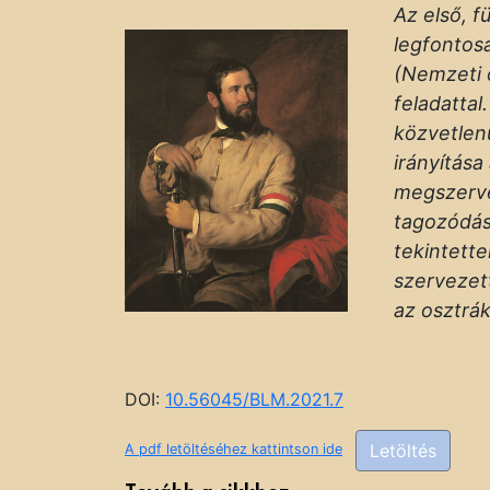
Az első, f
legfontos
(Nemzeti ő
feladatta
közvetlen
irányítása
megszerve
tagozódásá
tekintette
szervezet
az osztrák
DOI:
10.56045/BLM.2021.7
Letöltés
A pdf letöltéséhez kattintson ide