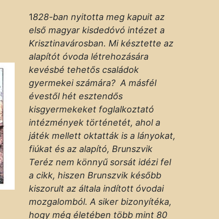
1
828-ban nyitotta meg kapuit az
első magyar kisdedóvó intézet a
Krisztinavárosban. Mi késztette az
alapítót óvoda létrehozására
kevésbé tehetős családok
gyermekei számára? A másfél
évestől hét esztendős
kisgyermekeket foglalkoztató
intézmények történetét, ahol a
játék mellett oktatták is a lányokat,
fiúkat és az alapító, Brunszvik
Teréz nem könnyű sorsát idézi fel
a cikk, hiszen Brunszvik később
kiszorult az általa indított óvodai
mozgalomból. A siker bizonyítéka,
hogy még életében több mint 80