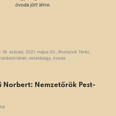
óvoda jött létre.
k:
19. század
,
2021. május 03.
,
Brunszvik Teréz
,
tatástörténet
,
oktatásügy
,
óvoda
ű Norbert: Nemzetőrök Pest-
tal