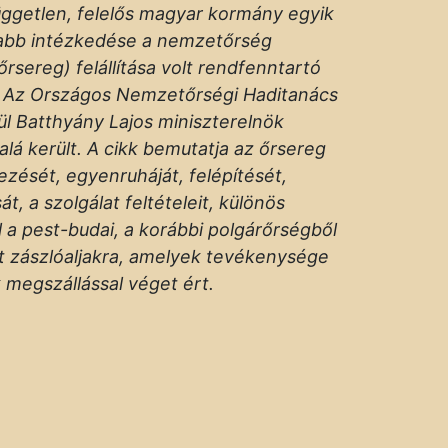
üggetlen, felelős magyar kormány egyik
abb intézkedése a nemzetőrség
rsereg) felállítása volt rendfenntartó
l. Az Országos Nemzetőrségi Haditanács
ül Batthyány Lajos miniszterelnök
 alá került. A cikk bemutatja az őrsereg
zését, egyenruháját, felépítését,
t, a szolgálat feltételeit, különös
l a pest-budai, a korábbi polgárőrségből
t zászlóaljakra, amelyek tevékenysége
 megszállással véget ért.